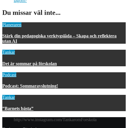
lagom?
Du missar väl inte...
Planeraren
Stärk din pedagogiska verktygslåda – Skapa och reflektera
utan AI
Tankar
Det är sommar på förskolan
Podcast
Podcast: Sommaravslutning!
Tankar
”Barnets bästa”
http://www.instagram.com/TankaromForskola