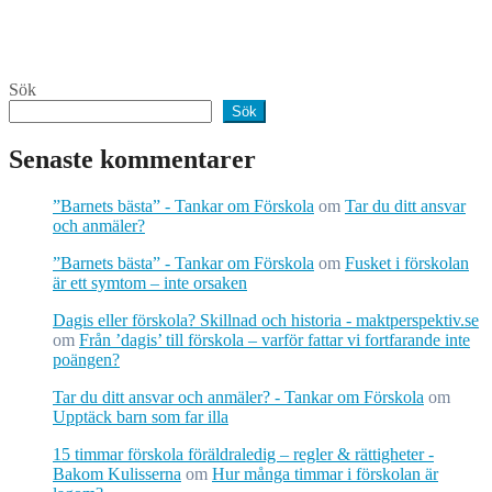
Sök
Sök
Senaste kommentarer
”Barnets bästa” - Tankar om Förskola
om
Tar du ditt ansvar
och anmäler?
”Barnets bästa” - Tankar om Förskola
om
Fusket i förskolan
är ett symtom – inte orsaken
Dagis eller förskola? Skillnad och historia - maktperspektiv.se
om
Från ’dagis’ till förskola – varför fattar vi fortfarande inte
poängen?
Tar du ditt ansvar och anmäler? - Tankar om Förskola
om
Upptäck barn som far illa
15 timmar förskola föräldraledig – regler & rättigheter -
Bakom Kulisserna
om
Hur många timmar i förskolan är