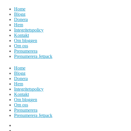
Hoppa
Home
till
Blogg
innehåll
Donera
Hem
Integritetspolicy
Kontakt
Om bloggen
Om oss
Prenumerera
Prenumerera Jetpack
Home
Blogg
Donera
Hem
Integritetspolicy
Kontakt
Om bloggen
Om oss
Prenumerera
Prenumerera Jetpack