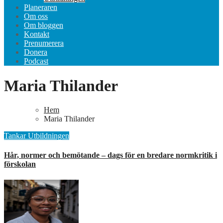
Planeraren
Om oss
Om bloggen
Kontakt
Prenumerera
Donera
Podcast
Maria Thilander
Hem
Maria Thilander
Tankar
Utbildningen
Hår, normer och bemötande – dags för en bredare normkritik i
förskolan