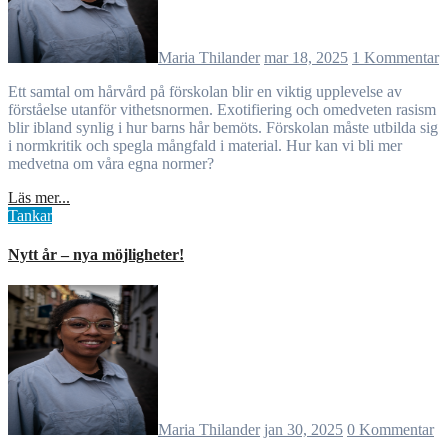
Maria Thilander
mar 18, 2025
1 Kommentar
Ett samtal om hårvård på förskolan blir en viktig upplevelse av
förståelse utanför vithetsnormen. Exotifiering och omedveten rasism
blir ibland synlig i hur barns hår bemöts. Förskolan måste utbilda sig
i normkritik och spegla mångfald i material. Hur kan vi bli mer
medvetna om våra egna normer?
Läs mer...
Tankar
Nytt år – nya möjligheter!
Maria Thilander
jan 30, 2025
0 Kommentar