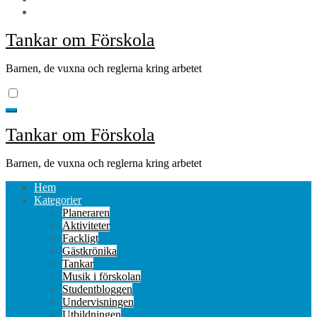
Tankar om Förskola
Barnen, de vuxna och reglerna kring arbetet
Tankar om Förskola
Barnen, de vuxna och reglerna kring arbetet
Hem
Kategorier
Planeraren
Aktiviteter
Fackligt
Gästkrönika
Tankar
Musik i förskolan
Studentbloggen
Undervisningen
Utbildningen