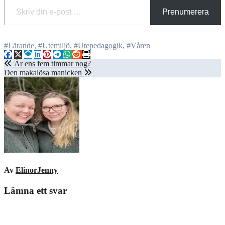
Prenumerera
#Lärande
,
#Utemiljö
,
#Utepedagogik
,
#Våren
Inläggsnavigering
Är ens fem timmar nog?
Den makalösa manicken
Av
ElinorJenny
Lämna ett svar