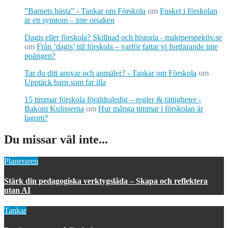
”Barnets bästa” - Tankar om Förskola
om
Fusket i förskolan
är ett symtom – inte orsaken
Dagis eller förskola? Skillnad och historia - maktperspektiv.se
om
Från ’dagis’ till förskola – varför fattar vi fortfarande inte
poängen?
Tar du ditt ansvar och anmäler? - Tankar om Förskola
om
Upptäck barn som far illa
15 timmar förskola föräldraledig – regler & rättigheter -
Bakom Kulisserna
om
Hur många timmar i förskolan är
lagom?
Du missar väl inte...
Planeraren
Stärk din pedagogiska verktygslåda – Skapa och reflektera
utan AI
Tankar