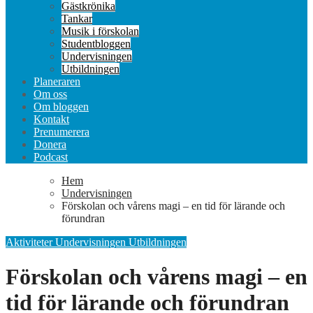
Gästkrönika
Tankar
Musik i förskolan
Studentbloggen
Undervisningen
Utbildningen
Planeraren
Om oss
Om bloggen
Kontakt
Prenumerera
Donera
Podcast
Hem
Undervisningen
Förskolan och vårens magi – en tid för lärande och
förundran
Aktiviteter
Undervisningen
Utbildningen
Förskolan och vårens magi – en
tid för lärande och förundran