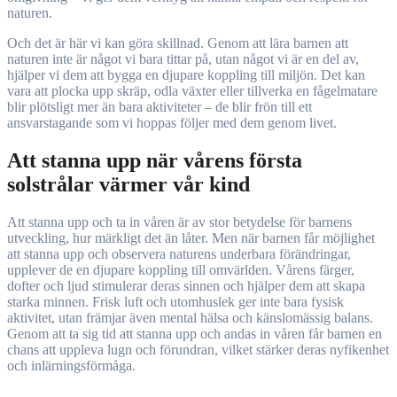
naturen.
Och det är här vi kan göra skillnad. Genom att lära barnen att
naturen inte är något vi bara tittar på, utan något vi är en del av,
hjälper vi dem att bygga en djupare koppling till miljön. Det kan
vara att plocka upp skräp, odla växter eller tillverka en fågelmatare
blir plötsligt mer än bara aktiviteter – de blir frön till ett
ansvarstagande som vi hoppas följer med dem genom livet.
Att stanna upp när vårens första
solstrålar värmer vår kind
Att stanna upp och ta in våren är av stor betydelse för barnens
utveckling, hur märkligt det än låter. Men när barnen får möjlighet
att stanna upp och observera naturens underbara förändringar,
upplever de en djupare koppling till omvärlden. Vårens färger,
dofter och ljud stimulerar deras sinnen och hjälper dem att skapa
starka minnen. Frisk luft och utomhuslek ger inte bara fysisk
aktivitet, utan främjar även mental hälsa och känslomässig balans.
Genom att ta sig tid att stanna upp och andas in våren får barnen en
chans att uppleva lugn och förundran, vilket stärker deras nyfikenhet
och inlärningsförmåga.