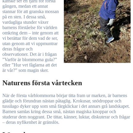
kanske ser en fjäril för första
gången, medan ett annat
stannar för att granska mossan
på en sten. I dessa små,
vardagliga stunder växer
barnens förståelse för världen
omkring dem – inte genom att
vi berättar för dem vad de ser,
utan genom att vi uppmuntrar
deras frågor och
observationer. Det är i frågan
”Varför är blommorna gula?”
eller ”Hur vet fåglarna att det
är vår?” som magin sker.
Naturens första vårtecken
När de första vårblommorna börjar titta fram ur marken, är barnens
glädje och förundran nästan påtaglig. Krokusar, snödroppar och
tussilago dyker upp som små färgklickar i det annars grå landskapet.
Barnen samlas kring dessa små, nästan magiska knoppar och
studerar dem noggrant. De tittar, känner, luktar, diskuterar och frågar
– deras nyfikenhet är gränslös.