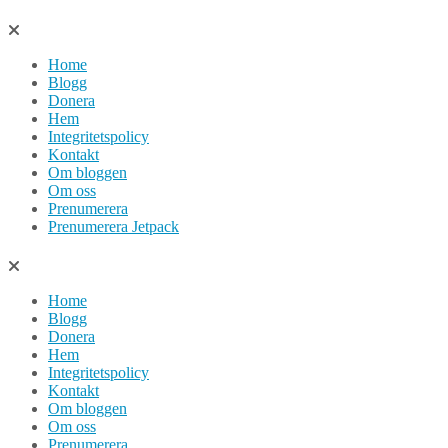
Hoppa
till
Home
innehåll
Blogg
Donera
Hem
Integritetspolicy
Kontakt
Om bloggen
Om oss
Prenumerera
Prenumerera Jetpack
Home
Blogg
Donera
Hem
Integritetspolicy
Kontakt
Om bloggen
Om oss
Prenumerera