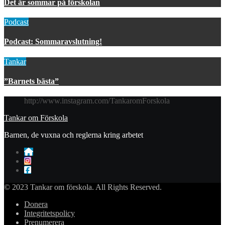
Det är sommar på förskolan
Podcast
Podcast: Sommaravslutning!
Tankar
”Barnets bästa”
http://www.instagram.com/TankaromForskola
Tankar om Förskola
Barnen, de vuxna och reglerna kring arbetet
© 2023 Tankar om förskola. All Rights Reserved.
Donera
Integritetspolicy
Prenumerera