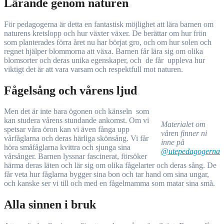
Lärande genom naturen
För pedagogerna är detta en fantastisk möjlighet att lära barnen om
naturens kretslopp och hur växter växer. De berättar om hur frön
som planterades förra året nu har börjat gro, och om hur solen och
regnet hjälper blommorna att växa. Barnen får lära sig om olika
blomsorter och deras unika egenskaper, och de får uppleva hur
viktigt det är att vara varsam och respektfull mot naturen.
Fågelsång och vårens ljud
Men det är inte bara ögonen och känseln som
kan studera vårens stundande ankomst. Om vi
Materialet om
spetsar våra öron kan vi även fånga upp
våren finner ni
vårfåglarna och deras härliga skönsång. Vi får
inne på
höra småfåglarna kvittra och sjunga sina
@utepedagogerna
vårsånger. Barnen lyssnar fascinerat, försöker
härma deras läten och lär sig om olika fågelarter och deras sång. De
får veta hur fåglarna bygger sina bon och tar hand om sina ungar,
och kanske ser vi till och med en fågelmamma som matar sina små.
Alla sinnen i bruk