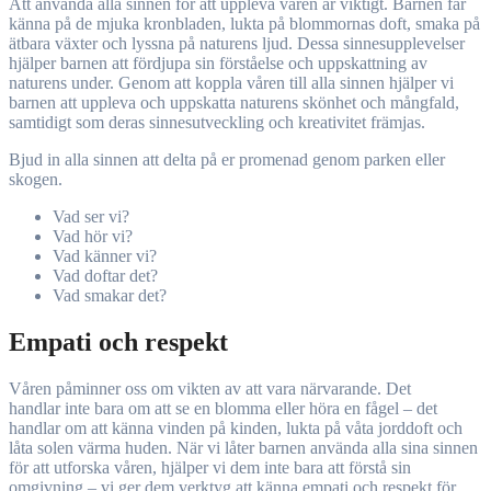
Att använda alla sinnen för att uppleva våren är viktigt. Barnen får
känna på de mjuka kronbladen, lukta på blommornas doft, smaka på
ätbara växter och lyssna på naturens ljud. Dessa sinnesupplevelser
hjälper barnen att fördjupa sin förståelse och uppskattning av
naturens under. Genom att koppla våren till alla sinnen hjälper vi
barnen att uppleva och uppskatta naturens skönhet och mångfald,
samtidigt som deras sinnesutveckling och kreativitet främjas.
Bjud in alla sinnen att delta på er promenad genom parken eller
skogen.
Vad ser vi?
Vad hör vi?
Vad känner vi?
Vad doftar det?
Vad smakar det?
Empati och respekt
Våren påminner oss om vikten av att vara närvarande. Det
handlar inte bara om att se en blomma eller höra en fågel – det
handlar om att känna vinden på kinden, lukta på våta jorddoft och
låta solen värma huden. När vi låter barnen använda alla sina sinnen
för att utforska våren, hjälper vi dem inte bara att förstå sin
omgivning – vi ger dem verktyg att känna empati och respekt för