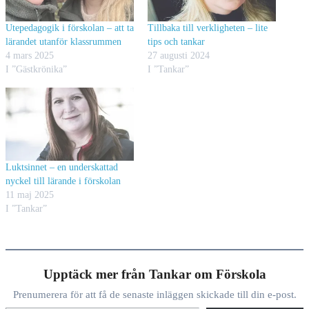
Utepedagogik i förskolan – att ta
Tillbaka till verkligheten – lite
lärandet utanför klassrummen
tips och tankar
4 mars 2025
27 augusti 2024
I ”Gästkrönika”
I ”Tankar”
Luktsinnet – en underskattad
nyckel till lärande i förskolan
11 maj 2025
I ”Tankar”
Upptäck mer från Tankar om Förskola
Prenumerera för att få de senaste inläggen skickade till din e-post.
Skriv din e-post …