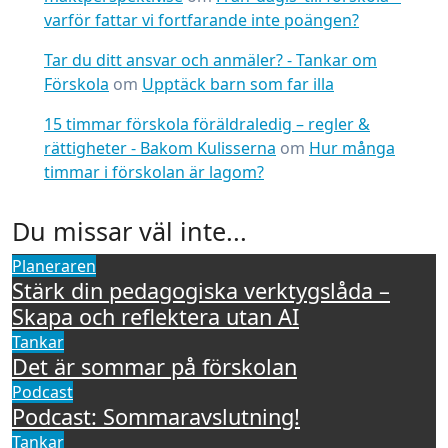
varför fattar vi fortfarande inte poängen?
Tar du ditt ansvar och anmäler? - Tankar om
Förskola
om
Upptäck barn som far illa
15 timmar förskola föräldraledig – regler &
rättigheter - Bakom Kulisserna
om
Hur många
timmar i förskolan är lagom?
Du missar väl inte...
Planeraren
Stärk din pedagogiska verktygslåda –
Skapa och reflektera utan AI
Tankar
Det är sommar på förskolan
Podcast
Podcast: Sommaravslutning!
Tankar