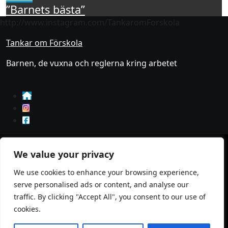
”Barnets bästa”
http://www.instagram.com/TankaromForskola
Tankar om Förskola
Barnen, de vuxna och reglerna kring arbetet
© 2023 Tankar om förskola. All Rights Reserved.
We value your privacy
Donera
We use cookies to enhance your browsing experience,
Integritetspolicy
serve personalised ads or content, and analyse our
traffic. By clicking "Accept All", you consent to our use of
Prenumerera
cookies.
Logga in