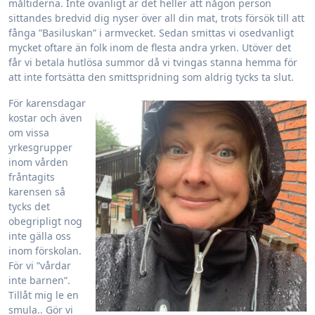
måltiderna. Inte ovanligt är det heller att någon person
sittandes bredvid dig nyser över all din mat, trots försök till att
fånga ”Basiluskan” i armvecket. Sedan smittas vi osedvanligt
mycket oftare än folk inom de flesta andra yrken. Utöver det
får vi betala hutlösa summor då vi tvingas stanna hemma för
att inte fortsätta den smittspridning som aldrig tycks ta slut.
För karensdagar
kostar och även
om vissa
yrkesgrupper
inom vården
fråntagits
karensen så
tycks det
obegripligt nog
inte gälla oss
inom förskolan.
För vi ”vårdar
inte barnen”.
Tillåt mig le en
smula.. Gör vi