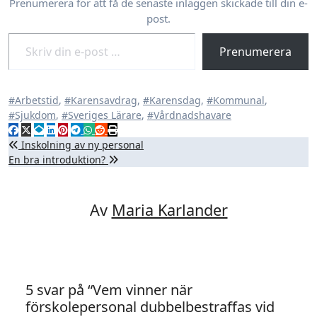
Prenumerera för att få de senaste inläggen skickade till din e-
post.
Skriv din e-post …
Prenumerera
#Arbetstid
,
#Karensavdrag
,
#Karensdag
,
#Kommunal
,
#Sjukdom
,
#Sveriges Lärare
,
#Vårdnadshavare
Inläggsnavigering
Inskolning av ny personal
En bra introduktion?
Av
Maria Karlander
5 svar på “Vem vinner när
förskolepersonal dubbelbestraffas vid