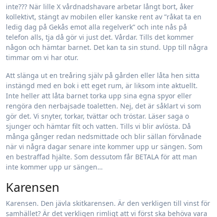
inte??? När lille X vårdnadshavare arbetar långt bort, åker
kollektivt, stängt av mobilen eller kanske rent av ”råkat ta en
ledig dag på Gekås emot alla regelverk” och inte nås på
telefon alls, tja då gör vi just det. Vårdar. Tills det kommer
någon och hämtar barnet. Det kan ta sin stund. Upp till några
timmar om vi har otur.
Att slänga ut en treåring själv på gården eller låta hen sitta
instängd med en bok i ett eget rum, är liksom inte aktuellt.
Inte heller att låta barnet torka upp sina egna spyor eller
rengöra den nerbajsade toaletten. Nej, det är såklart vi som
gör det. Vi snyter, torkar, tvättar och tröstar. Läser saga o
sjunger och hämtar filt och vatten. Tills vi blir avlösta. Då
många gånger redan nedsmittade och blir sällan förvånade
när vi några dagar senare inte kommer upp ur sängen. Som
en bestraffad hjälte. Som dessutom får BETALA för att man
inte kommer upp ur sängen…
Karensen
Karensen. Den jävla skitkarensen. Är den verkligen till vinst för
samhället? Är det verkligen rimligt att vi först ska behöva vara