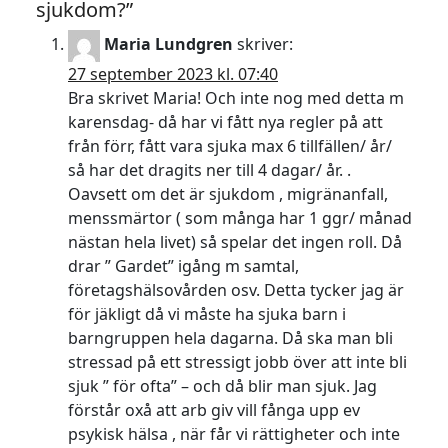
sjukdom?”
Maria Lundgren
skriver:
27 september 2023 kl. 07:40
Bra skrivet Maria! Och inte nog med detta m
karensdag- då har vi fått nya regler på att
från förr, fått vara sjuka max 6 tillfällen/ år/
så har det dragits ner till 4 dagar/ år. .
Oavsett om det är sjukdom , migränanfall,
menssmärtor ( som många har 1 ggr/ månad
nästan hela livet) så spelar det ingen roll. Då
drar ” Gardet” igång m samtal,
företagshälsovården osv. Detta tycker jag är
för jäkligt då vi måste ha sjuka barn i
barngruppen hela dagarna. Då ska man bli
stressad på ett stressigt jobb över att inte bli
sjuk ” för ofta” – och då blir man sjuk. Jag
förstår oxå att arb giv vill fånga upp ev
psykisk hälsa , när får vi rättigheter och inte