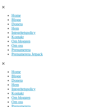
Hoppa
till
Home
innehåll
Blogg
Donera
Hem
Integritetspolicy
Kontakt
Om bloggen
Om oss
Prenumerera
Prenumerera Jetpack
Home
Blogg
Donera
Hem
Integritetspolicy
Kontakt
Om bloggen
Om oss
Prenumerera