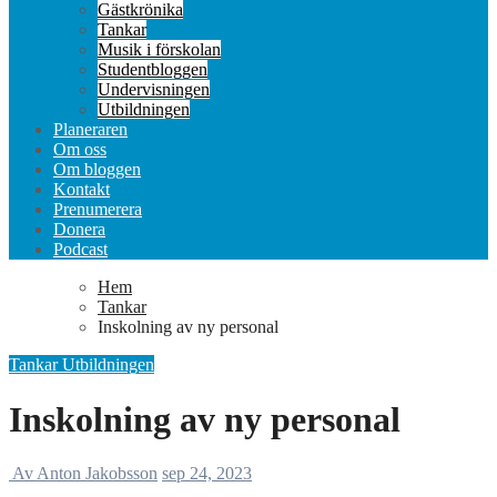
Gästkrönika
Tankar
Musik i förskolan
Studentbloggen
Undervisningen
Utbildningen
Planeraren
Om oss
Om bloggen
Kontakt
Prenumerera
Donera
Podcast
Hem
Tankar
Inskolning av ny personal
Tankar
Utbildningen
Inskolning av ny personal
Av Anton Jakobsson
sep 24, 2023