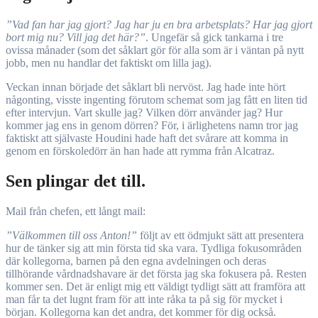
”Vad fan har jag gjort? Jag har ju en bra arbetsplats? Har jag gjort
bort mig nu? Vill jag det här?”
. Ungefär så gick tankarna i tre
ovissa månader (som det såklart gör för alla som är i väntan på nytt
jobb, men nu handlar det faktiskt om lilla jag).
Veckan innan började det såklart bli nervöst. Jag hade inte hört
någonting, visste ingenting förutom schemat som jag fått en liten tid
efter intervjun. Vart skulle jag? Vilken dörr använder jag? Hur
kommer jag ens in genom dörren? För, i ärlighetens namn tror jag
faktiskt att självaste Houdini hade haft det svårare att komma in
genom en förskoledörr än han hade att rymma från Alcatraz.
Sen plingar det till.
Mail från chefen, ett långt mail:
”Välkommen till oss Anton!”
följt av ett ödmjukt sätt att presentera
hur de tänker sig att min första tid ska vara. Tydliga fokusområden
där kollegorna, barnen på den egna avdelningen och deras
tillhörande vårdnadshavare är det första jag ska fokusera på. Resten
kommer sen. Det är enligt mig ett väldigt tydligt sätt att framföra att
man får ta det lugnt fram för att inte råka ta på sig för mycket i
början. Kollegorna kan det andra, det kommer för dig också.