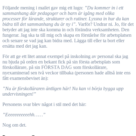
Följande mening i mailet gav mig ett lugn:
”Du kommer in i ett
sammanhang där pedagoger och barn är igång med olika
processer för lärande, strukturer och rutiner. Lyssna in hur du kan
bidra till det sammanhang du är ny i”
. Varför? Undrar ni. Jo, för det
betyder att jag inte ska komma in och förändra verksamheten. Den
fungerar. Jag ska ta till mig och skapa en förståelse för arbetsplatsen
och senare se vad jag kan bidra med. Lägga till eller ta bort eller
ersätta med det jag kan.
För att ge ett litet annat exempel på inskolning av personal ska jag
nu bjuda på orden en bekant fick på sin första arbetsplats som
förskollärare, på sin FÖRSTA DAG som förskollärare,
nyexaminerad sen två veckor tillbaka (personen hade alltså inte ens
fått examensbeviset än):
”Nu är förskolläraren äntligen här! Nu kan vi börja bygga upp
undervisningen!”
Personens svar blev något i stil med det här:
”Eeeeeeeeeeehh……”
Nog om det.