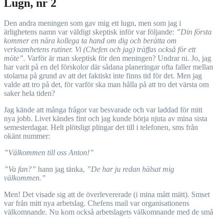
Lugn, nr 2
Den andra meningen som gav mig ett lugn, men som jag i
ärlighetens namn var väldigt skeptisk inför var följande:
”Din första
kommer en nära kollega ta hand om dig och berätta om
verksamhetens rutiner. Vi (Chefen och jag) träffas också för ett
möte”.
Varför är man skeptisk för den meningen? Undrar ni. Jo, jag
har varit på en del förskolor där sådana planeringar ofta faller mellan
stolarna på grund av att det faktiskt inte finns tid för det. Men jag
valde att tro på det, för varför ska man hålla på att tro det värsta om
saker hela tiden?
Jag kände att många frågor var besvarade och var laddad för mitt
nya jobb. Livet kändes fint och jag kunde börja njuta av mina sista
semesterdagar. Helt plötsligt plingar det till i telefonen, sms från
okänt nummer:
”Välkommen till oss Anton!”
”Va fan?”
hann jag tänka,
”De har ju redan hälsat mig
välkommen.”
Men! Det visade sig att de överlevererade (i mina mått mätt). Smset
var från mitt nya arbetslag. Chefens mail var organisationens
välkomnande. Nu kom också arbetslagets välkomnande med de små