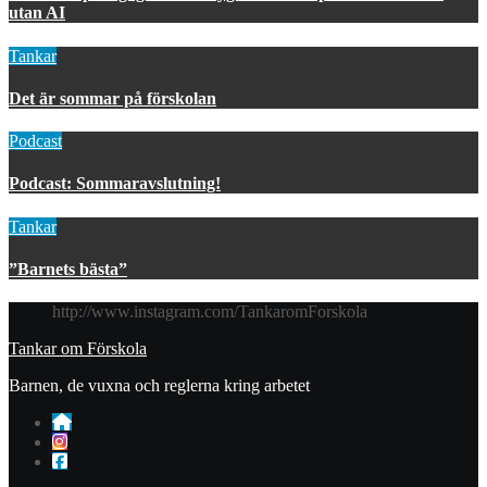
utan AI
Tankar
Det är sommar på förskolan
Podcast
Podcast: Sommaravslutning!
Tankar
”Barnets bästa”
http://www.instagram.com/TankaromForskola
Tankar om Förskola
Barnen, de vuxna och reglerna kring arbetet