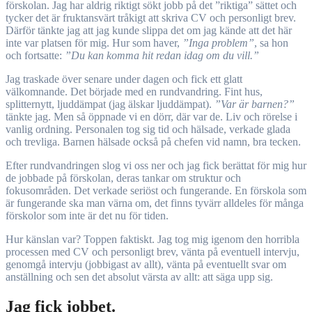
förskolan. Jag har aldrig riktigt sökt jobb på det ”riktiga” sättet och
tycker det är fruktansvärt tråkigt att skriva CV och personligt brev.
Därför tänkte jag att jag kunde slippa det om jag kände att det här
inte var platsen för mig. Hur som haver,
”Inga problem”
, sa hon
och fortsatte:
”Du kan komma hit redan idag om du vill.”
Jag traskade över senare under dagen och fick ett glatt
välkomnande. Det började med en rundvandring. Fint hus,
splitternytt, ljuddämpat (jag älskar ljuddämpat).
”Var är barnen?”
tänkte jag. Men så öppnade vi en dörr, där var de. Liv och rörelse i
vanlig ordning. Personalen tog sig tid och hälsade, verkade glada
och trevliga. Barnen hälsade också på chefen vid namn, bra tecken.
Efter rundvandringen slog vi oss ner och jag fick berättat för mig hur
de jobbade på förskolan, deras tankar om struktur och
fokusområden. Det verkade seriöst och fungerande. En förskola som
är fungerande ska man värna om, det finns tyvärr alldeles för många
förskolor som inte är det nu för tiden.
Hur känslan var? Toppen faktiskt. Jag tog mig igenom den horribla
processen med CV och personligt brev, vänta på eventuell intervju,
genomgå intervju (jobbigast av allt), vänta på eventuellt svar om
anställning och sen det absolut värsta av allt: att säga upp sig.
Jag fick jobbet.