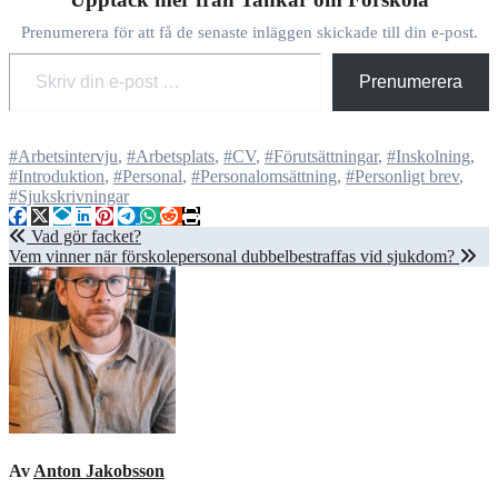
Prenumerera för att få de senaste inläggen skickade till din e-post.
Skriv din e-post …
Prenumerera
#Arbetsintervju
,
#Arbetsplats
,
#CV
,
#Förutsättningar
,
#Inskolning
,
#Introduktion
,
#Personal
,
#Personalomsättning
,
#Personligt brev
,
#Sjukskrivningar
Inläggsnavigering
Vad gör facket?
Vem vinner när förskolepersonal dubbelbestraffas vid sjukdom?
Av
Anton Jakobsson