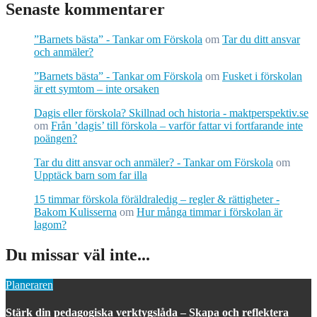
Senaste kommentarer
”Barnets bästa” - Tankar om Förskola
om
Tar du ditt ansvar
och anmäler?
”Barnets bästa” - Tankar om Förskola
om
Fusket i förskolan
är ett symtom – inte orsaken
Dagis eller förskola? Skillnad och historia - maktperspektiv.se
om
Från ’dagis’ till förskola – varför fattar vi fortfarande inte
poängen?
Tar du ditt ansvar och anmäler? - Tankar om Förskola
om
Upptäck barn som far illa
15 timmar förskola föräldraledig – regler & rättigheter -
Bakom Kulisserna
om
Hur många timmar i förskolan är
lagom?
Du missar väl inte...
Planeraren
Stärk din pedagogiska verktygslåda – Skapa och reflektera