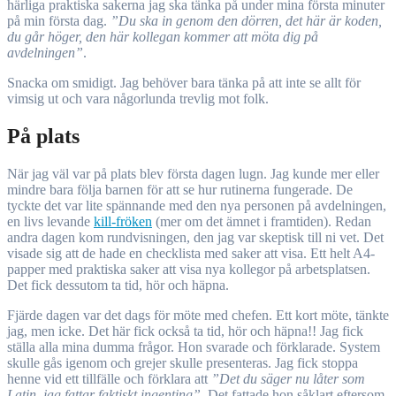
härliga praktiska sakerna jag ska tänka på under mina första minuter
på min första dag.
”Du ska in genom den dörren, det här är koden,
du går höger, den här kollegan kommer att möta dig på
avdelningen”
.
Snacka om smidigt. Jag behöver bara tänka på att inte se allt för
vimsig ut och vara någorlunda trevlig mot folk.
På plats
När jag väl var på plats blev första dagen lugn. Jag kunde mer eller
mindre bara följa barnen för att se hur rutinerna fungerade. De
tyckte det var lite spännande med den nya personen på avdelningen,
en livs levande
kill-fröken
(mer om det ämnet i framtiden). Redan
andra dagen kom rundvisningen, den jag var skeptisk till ni vet. Det
visade sig att de hade en checklista med saker att visa. Ett helt A4-
papper med praktiska saker att visa nya kollegor på arbetsplatsen.
Det fick dessutom ta tid, hör och häpna.
Fjärde dagen var det dags för möte med chefen. Ett kort möte, tänkte
jag, men icke. Det här fick också ta tid, hör och häpna!! Jag fick
ställa alla mina dumma frågor. Hon svarade och förklarade. System
skulle gås igenom och grejer skulle presenteras. Jag fick stoppa
henne vid ett tillfälle och förklara att
”Det du säger nu låter som
Latin, jag fattar faktiskt ingenting”.
Det fattade hon såklart eftersom