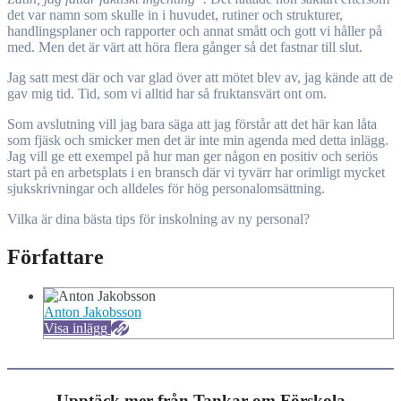
det var namn som skulle in i huvudet, rutiner och strukturer,
handlingsplaner och rapporter och annat smått och gott vi håller på
med. Men det är värt att höra flera gånger så det fastnar till slut.
Jag satt mest där och var glad över att mötet blev av, jag kände att de
gav mig tid. Tid, som vi alltid har så fruktansvärt ont om.
Som avslutning vill jag bara säga att jag förstår att det här kan låta
som fjäsk och smicker men det är inte min agenda med detta inlägg.
Jag vill ge ett exempel på hur man ger någon en positiv och seriös
start på en arbetsplats i en bransch där vi tyvärr har orimligt mycket
sjukskrivningar och alldeles för hög personalomsättning.
Vilka är dina bästa tips för inskolning av ny personal?
Författare
Anton Jakobsson
Visa inlägg
Upptäck mer från Tankar om Förskola