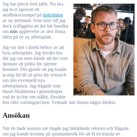
Jag har precis bytt jobb. Nu ska
jag ta er igenom ett
skolboksexempel på
inskolning
av ny personal. Som start vill jag
dock tydliggöra att det här handlar
om
min
upplevelse av den första
tiden på en ny arbetsplats.
Jag var inte i direkt behov av att
byta arbetsplats. Jag trivdes bra
där jag var men kände att det vore
skönare att jobba lite närmre
hemmet. Det gjorde att jag kunde
ta mig tid till att göra lite research
om den eventuellt nya
arbetsplatsen. Jag frågade runt
bland föräldrarna i grannskapet
vad de tyckte om stället, försökte
leta efter varningstecken. Verkade inte finnas några direkta.
Ansökan
När de hade annons ute ringde jag biträdande rektorn och frågade
om jag kunde komma på spontanbesök för att få en känsla av