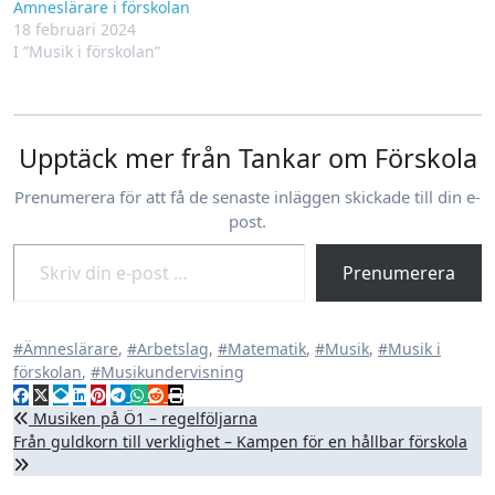
Ämneslärare i förskolan
18 februari 2024
I ”Musik i förskolan”
Upptäck mer från Tankar om Förskola
Prenumerera för att få de senaste inläggen skickade till din e-
post.
Skriv din e-post …
Prenumerera
#Ämneslärare
,
#Arbetslag
,
#Matematik
,
#Musik
,
#Musik i
förskolan
,
#Musikundervisning
Inläggsnavigering
Musiken på Ö1 – regelföljarna
Från guldkorn till verklighet – Kampen för en hållbar förskola