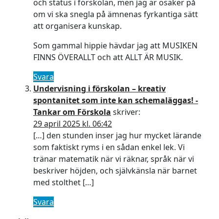
och status i förskolan, men jag är osäker på
om vi ska snegla på ämnenas fyrkantiga sätt
att organisera kunskap.
Som gammal hippie hävdar jag att MUSIKEN
FINNS ÖVERALLT och att ALLT ÄR MUSIK.
Svara
Undervisning i förskolan – kreativ
spontanitet som inte kan schemaläggas! -
Tankar om Förskola
skriver:
29 april 2025 kl. 06:42
[…] den stunden inser jag hur mycket lärande
som faktiskt ryms i en sådan enkel lek. Vi
tränar matematik när vi räknar, språk när vi
beskriver höjden, och självkänsla när barnet
med stolthet […]
Svara