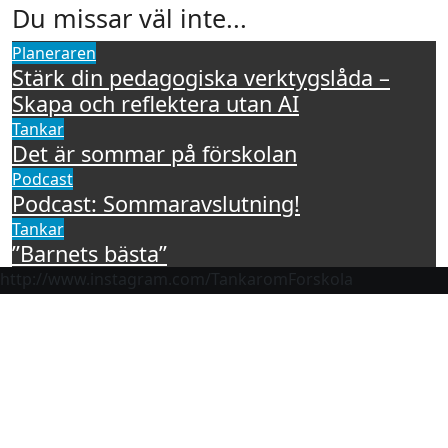
Du missar väl inte...
Planeraren
Stärk din pedagogiska verktygslåda –
Skapa och reflektera utan AI
Tankar
Det är sommar på förskolan
Podcast
Podcast: Sommaravslutning!
Tankar
”Barnets bästa”
http://www.instagram.com/TankaromForskola
Tankar om Förskola
Barnen, de vuxna och reglerna kring arbetet