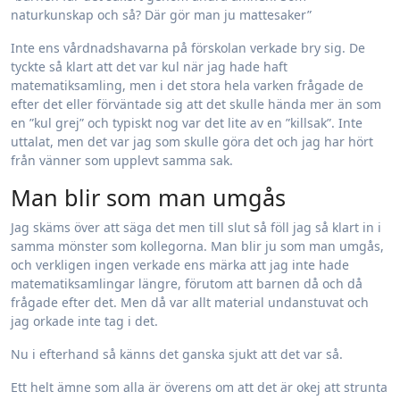
naturkunskap och så? Där gör man ju mattesaker”
Inte ens vårdnadshavarna på förskolan verkade bry sig. De
tyckte så klart att det var kul när jag hade haft
matematiksamling, men i det stora hela varken frågade de
efter det eller förväntade sig att det skulle hända mer än som
en ”kul grej” och typiskt nog var det lite av en ”killsak”. Inte
uttalat, men det var jag som skulle göra det och jag har hört
från vänner som upplevt samma sak.
Man blir som man umgås
Jag skäms över att säga det men till slut så föll jag så klart in i
samma mönster som kollegorna. Man blir ju som man umgås,
och verkligen ingen verkade ens märka att jag inte hade
matematiksamlingar längre, förutom att barnen då och då
frågade efter det. Men då var allt material undanstuvat och
jag orkade inte tag i det.
Nu i efterhand så känns det ganska sjukt att det var så.
Ett helt ämne som alla är överens om att det är okej att strunta