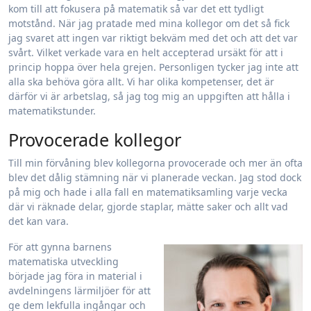
kom till att fokusera på matematik så var det ett tydligt
motstånd. När jag pratade med mina kollegor om det så fick
jag svaret att ingen var riktigt bekväm med det och att det var
svårt. Vilket verkade vara en helt accepterad ursäkt för att i
princip hoppa över hela grejen. Personligen tycker jag inte att
alla ska behöva göra allt. Vi har olika kompetenser, det är
därför vi är arbetslag, så jag tog mig an uppgiften att hålla i
matematikstunder.
Provocerade kollegor
Till min förvåning blev kollegorna provocerade och mer än ofta
blev det dålig stämning när vi planerade veckan. Jag stod dock
på mig och hade i alla fall en matematiksamling varje vecka
där vi räknade delar, gjorde staplar, mätte saker och allt vad
det kan vara.
För att gynna barnens
matematiska utveckling
började jag föra in material i
avdelningens lärmiljöer för att
ge dem lekfulla ingångar och