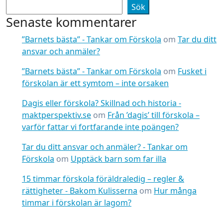
Sök
Senaste kommentarer
”Barnets bästa” - Tankar om Förskola
om
Tar du ditt
ansvar och anmäler?
”Barnets bästa” - Tankar om Förskola
om
Fusket i
förskolan är ett symtom – inte orsaken
Dagis eller förskola? Skillnad och historia -
maktperspektiv.se
om
Från ’dagis’ till förskola –
varför fattar vi fortfarande inte poängen?
Tar du ditt ansvar och anmäler? - Tankar om
Förskola
om
Upptäck barn som far illa
15 timmar förskola föräldraledig – regler &
rättigheter - Bakom Kulisserna
om
Hur många
timmar i förskolan är lagom?