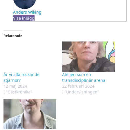
Anders Wiking
Visa inlägg
Relaterade
Är vi alla rockande
Ateljén som en
stjärnor?
transdisciplinär arena
12 maj 2024
22 februari 2024
I ”Gästkrönika”
I ”Undervisningen”