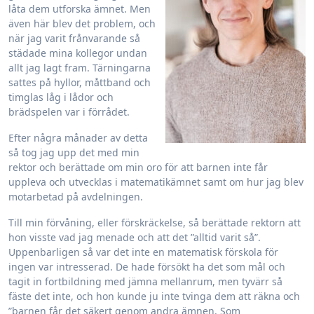
låta dem utforska ämnet. Men
även här blev det problem, och
när jag varit frånvarande så
städade mina kollegor undan
allt jag lagt fram. Tärningarna
sattes på hyllor, måttband och
timglas låg i lådor och
brädspelen var i förrådet.
Efter några månader av detta
så tog jag upp det med min
rektor och berättade om min oro för att barnen inte får
uppleva och utvecklas i matematikämnet samt om hur jag blev
motarbetad på avdelningen.
Till min förvåning, eller förskräckelse, så berättade rektorn att
hon visste vad jag menade och att det ”alltid varit så”.
Uppenbarligen så var det inte en matematisk förskola för
ingen var intresserad. De hade försökt ha det som mål och
tagit in fortbildning med jämna mellanrum, men tyvärr så
fäste det inte, och hon kunde ju inte tvinga dem att räkna och
”barnen får det säkert genom andra ämnen. Som