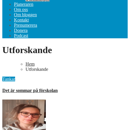
Planeraren
Om oss
Om bloggen
Kontakt
Prenumerera
Donera
Podcast
Utforskande
Hem
Utforskande
Tankar
Det är sommar på förskolan