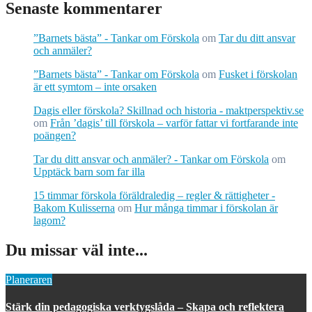
Senaste kommentarer
”Barnets bästa” - Tankar om Förskola
om
Tar du ditt ansvar
och anmäler?
”Barnets bästa” - Tankar om Förskola
om
Fusket i förskolan
är ett symtom – inte orsaken
Dagis eller förskola? Skillnad och historia - maktperspektiv.se
om
Från ’dagis’ till förskola – varför fattar vi fortfarande inte
poängen?
Tar du ditt ansvar och anmäler? - Tankar om Förskola
om
Upptäck barn som far illa
15 timmar förskola föräldraledig – regler & rättigheter -
Bakom Kulisserna
om
Hur många timmar i förskolan är
lagom?
Du missar väl inte...
Planeraren
Stärk din pedagogiska verktygslåda – Skapa och reflektera