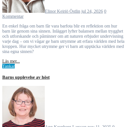
Elinor Keiriö Östlin
jul 24, 2026
0
Kommentar
En enkel fråga om barn får vara barfota blir en reflektion om hur
barn lär genom sina sinnen. Inlägget lyfter balansen mellan trygghet
och utforskande och påminner om att naturen erbjuder undervisning
varje dag – om vi vågar ge barn utrymme att erfara världen med hela
kroppen. Hur mycket utrymme ger vi barn att upptäcka världen med
sina egna sinnen?
Läs mer...
Tankar
Barns upplevelse av höst
Ann Kronberg Larsson
nov 11, 2025
0