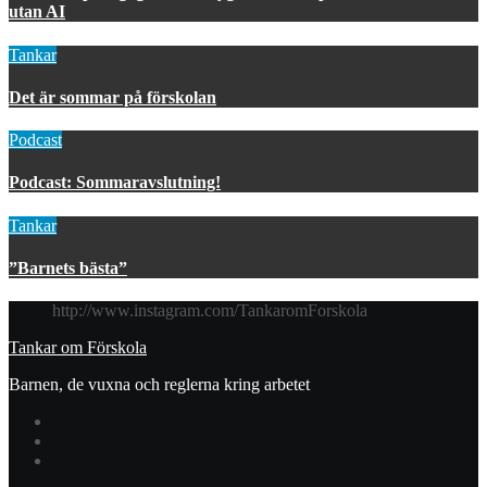
utan AI
Tankar
Det är sommar på förskolan
Podcast
Podcast: Sommaravslutning!
Tankar
”Barnets bästa”
http://www.instagram.com/TankaromForskola
Tankar om Förskola
Barnen, de vuxna och reglerna kring arbetet