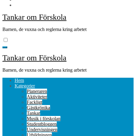
Tankar om Förskola
Barnen, de vuxna och reglerna kring arbetet
Tankar om Förskola
Barnen, de vuxna och reglerna kring arbetet
Hem
Kategorier
Planeraren
Aktiviteter
Fackligt
Gästkrönika
Tankar
Musik i förskolan
Studentbloggen
Undervisningen
Utbildningen