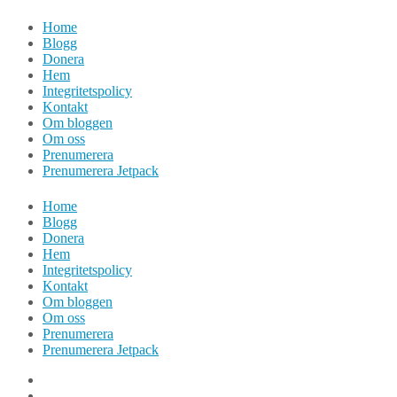
Hoppa
Home
till
Blogg
innehåll
Donera
Hem
Integritetspolicy
Kontakt
Om bloggen
Om oss
Prenumerera
Prenumerera Jetpack
Home
Blogg
Donera
Hem
Integritetspolicy
Kontakt
Om bloggen
Om oss
Prenumerera
Prenumerera Jetpack