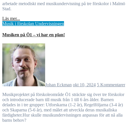
arbetade metodiskt med musikundervisning på tre förskolor i Malmö
Stad.
Läs mer...
Musik i förskolan
Undervisningen
Musiken på Ö1 – vi har en plan!
Johan Eckman
okt 10, 2024
5 Kommentarer
Musikprojektet på förskoleområde Ö1 sträckte sig över tre förskolor
och introducerade barn till musik från 1 till 6 års ålder. Barnen
delades in i tre grupper: Utforskarna (1-2 år), Regelföljarna (3-4 år)
och Skaparna (5-6 år), med målet att utveckla deras musikaliska
färdigheter.Hur skulle musikundervisningen anpassas för att nå alla
barns behov?