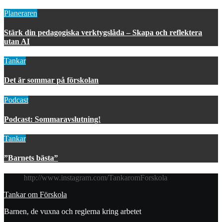
Planeraren
Stärk din pedagogiska verktygslåda – Skapa och reflektera
utan AI
Tankar
Det är sommar på förskolan
Podcast
Podcast: Sommaravslutning!
Tankar
”Barnets bästa”
http://www.instagram.com/TankaromForskola
Tankar om Förskola
Barnen, de vuxna och reglerna kring arbetet