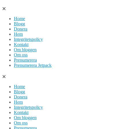
Hoppa
till
Home
innehåll
Blogg
Donera
Hem
Integritetspolicy
Kontakt
Om bloggen
Om oss
Prenumerera
Prenumerera Jetpack
Home
Blogg
Donera
Hem
Integritetspolicy
Kontakt
Om bloggen
Om oss
Prenumerera