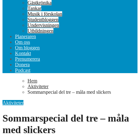
Gästkrönika
Tankar
Musik i förskolan
Studentbloggen
Undervisningen
Utbildningen
Planeraren
Om oss
Om bloggen
Kontakt
Prenumerera
Donera
Podcast
Hem
Aktiviteter
Sommarspecial del tre – måla med slickers
Aktiviteter
Sommarspecial del tre – måla
med slickers