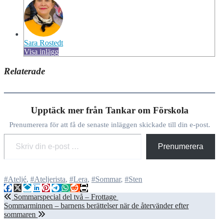
Sara Rostedt
Visa inlägg
Relaterade
Upptäck mer från Tankar om Förskola
Prenumerera för att få de senaste inläggen skickade till din e-post.
Skriv din e-post …
Prenumerera
#Ateljé
,
#Ateljerista
,
#Lera
,
#Sommar
,
#Sten
Inläggsnavigering
Sommarspecial del två – Frottage
Sommarminnen – barnens berättelser när de återvänder efter
sommaren