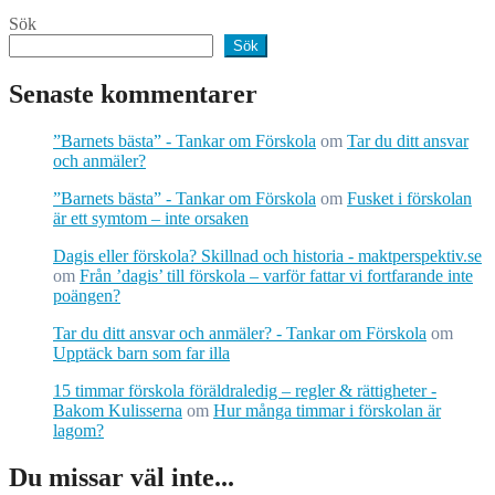
Sök
Sök
Senaste kommentarer
”Barnets bästa” - Tankar om Förskola
om
Tar du ditt ansvar
och anmäler?
”Barnets bästa” - Tankar om Förskola
om
Fusket i förskolan
är ett symtom – inte orsaken
Dagis eller förskola? Skillnad och historia - maktperspektiv.se
om
Från ’dagis’ till förskola – varför fattar vi fortfarande inte
poängen?
Tar du ditt ansvar och anmäler? - Tankar om Förskola
om
Upptäck barn som far illa
15 timmar förskola föräldraledig – regler & rättigheter -
Bakom Kulisserna
om
Hur många timmar i förskolan är
lagom?
Du missar väl inte...