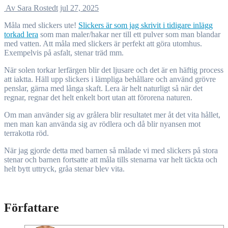
Av Sara Rostedt
jul 27, 2025
Måla med slickers ute!
Slickers är som jag skrivit i tidigare inlägg
torkad lera
som man maler/hakar ner till ett pulver som man blandar
med vatten. Att måla med slickers är perfekt att göra utomhus.
Exempelvis på asfalt, stenar träd mm.
När solen torkar lerfärgen blir det ljusare och det är en häftig process
att iaktta. Häll upp slickers i lämpliga behållare och använd grövre
penslar, gärna med långa skaft. Lera är helt naturligt så när det
regnar, regnar det helt enkelt bort utan att förorena naturen.
Om man använder sig av grålera blir resultatet mer åt det vita hållet,
men man kan använda sig av rödlera och då blir nyansen mot
terrakotta röd.
När jag gjorde detta med barnen så målade vi med slickers på stora
stenar och barnen fortsatte att måla tills stenarna var helt täckta och
helt bytt uttryck, gråa stenar blev vita.
Författare