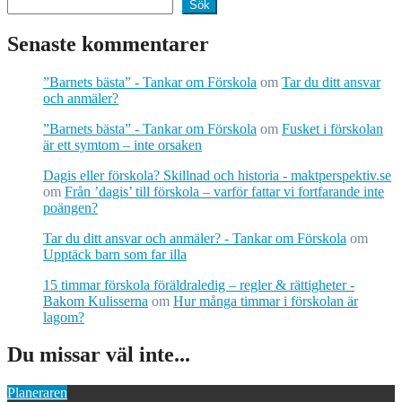
Sök
Senaste kommentarer
”Barnets bästa” - Tankar om Förskola
om
Tar du ditt ansvar
och anmäler?
”Barnets bästa” - Tankar om Förskola
om
Fusket i förskolan
är ett symtom – inte orsaken
Dagis eller förskola? Skillnad och historia - maktperspektiv.se
om
Från ’dagis’ till förskola – varför fattar vi fortfarande inte
poängen?
Tar du ditt ansvar och anmäler? - Tankar om Förskola
om
Upptäck barn som far illa
15 timmar förskola föräldraledig – regler & rättigheter -
Bakom Kulisserna
om
Hur många timmar i förskolan är
lagom?
Du missar väl inte...
Planeraren