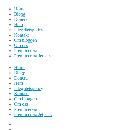
Hoppa
Home
till
Blogg
innehåll
Donera
Hem
Integritetspolicy
Kontakt
Om bloggen
Om oss
Prenumerera
Prenumerera Jetpack
Home
Blogg
Donera
Hem
Integritetspolicy
Kontakt
Om bloggen
Om oss
Prenumerera
Prenumerera Jetpack