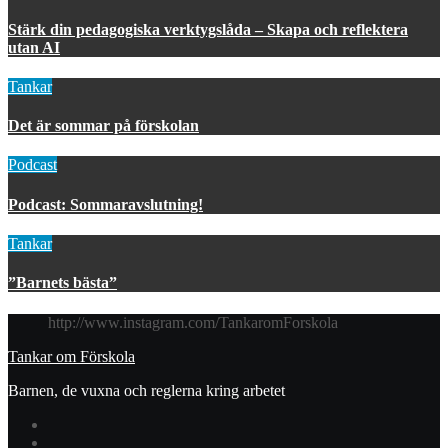
Stärk din pedagogiska verktygslåda – Skapa och reflektera
utan AI
Tankar
Det är sommar på förskolan
Podcast
Podcast: Sommaravslutning!
Tankar
”Barnets bästa”
http://www.instagram.com/TankaromForskola
Tankar om Förskola
Barnen, de vuxna och reglerna kring arbetet