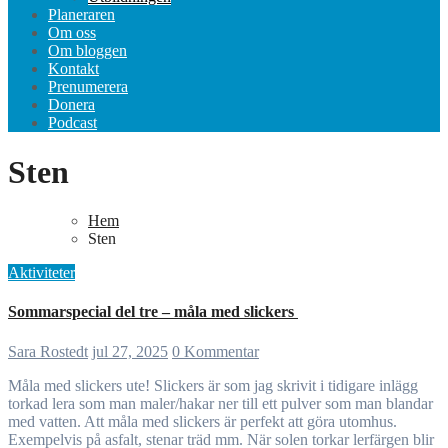
Planeraren
Om oss
Om bloggen
Kontakt
Prenumerera
Donera
Podcast
Sten
Hem
Sten
Aktiviteter
Sommarspecial del tre – måla med slickers
Sara Rostedt
jul 27, 2025
0 Kommentar
Måla med slickers ute! Slickers är som jag skrivit i tidigare inlägg
torkad lera som man maler/hakar ner till ett pulver som man blandar
med vatten. Att måla med slickers är perfekt att göra utomhus.
Exempelvis på asfalt, stenar träd mm. När solen torkar lerfärgen blir