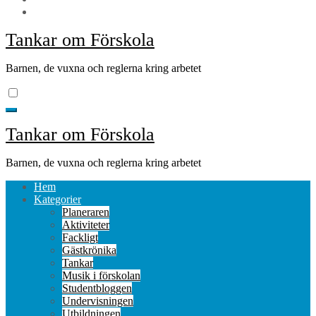
Tankar om Förskola
Barnen, de vuxna och reglerna kring arbetet
Tankar om Förskola
Barnen, de vuxna och reglerna kring arbetet
Hem
Kategorier
Planeraren
Aktiviteter
Fackligt
Gästkrönika
Tankar
Musik i förskolan
Studentbloggen
Undervisningen
Utbildningen