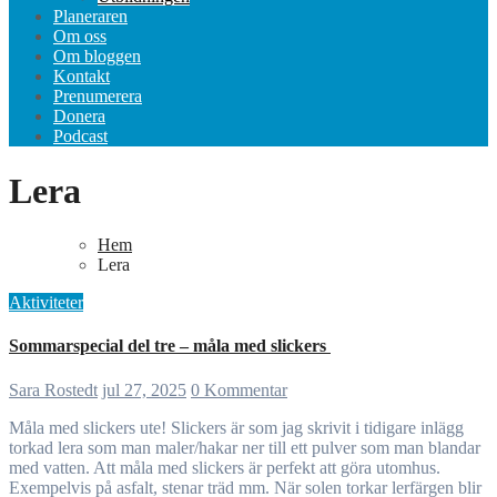
Planeraren
Om oss
Om bloggen
Kontakt
Prenumerera
Donera
Podcast
Lera
Hem
Lera
Aktiviteter
Sommarspecial del tre – måla med slickers
Sara Rostedt
jul 27, 2025
0 Kommentar
Måla med slickers ute! Slickers är som jag skrivit i tidigare inlägg
torkad lera som man maler/hakar ner till ett pulver som man blandar
med vatten. Att måla med slickers är perfekt att göra utomhus.
Exempelvis på asfalt, stenar träd mm. När solen torkar lerfärgen blir