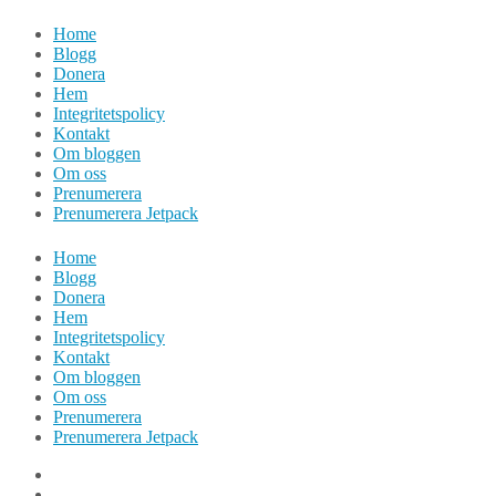
Hoppa
Home
till
Blogg
innehåll
Donera
Hem
Integritetspolicy
Kontakt
Om bloggen
Om oss
Prenumerera
Prenumerera Jetpack
Home
Blogg
Donera
Hem
Integritetspolicy
Kontakt
Om bloggen
Om oss
Prenumerera
Prenumerera Jetpack