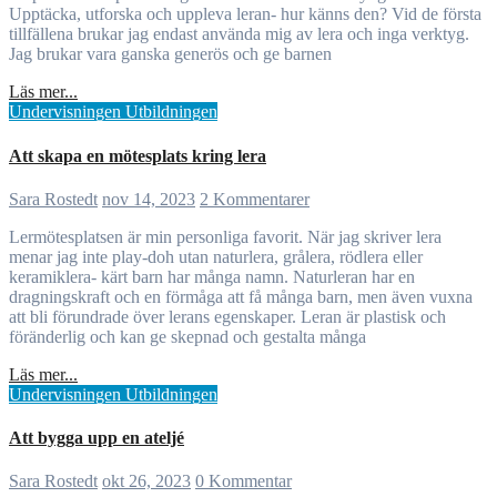
Upptäcka, utforska och uppleva leran- hur känns den? Vid de första
tillfällena brukar jag endast använda mig av lera och inga verktyg.
Jag brukar vara ganska generös och ge barnen
Läs mer...
Undervisningen
Utbildningen
Att skapa en mötesplats kring lera
Sara Rostedt
nov 14, 2023
2 Kommentarer
Lermötesplatsen är min personliga favorit. När jag skriver lera
menar jag inte play-doh utan naturlera, grålera, rödlera eller
keramiklera- kärt barn har många namn. Naturleran har en
dragningskraft och en förmåga att få många barn, men även vuxna
att bli förundrade över lerans egenskaper. Leran är plastisk och
föränderlig och kan ge skepnad och gestalta många
Läs mer...
Undervisningen
Utbildningen
Att bygga upp en ateljé
Sara Rostedt
okt 26, 2023
0 Kommentar