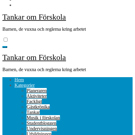
Tankar om Förskola
Barnen, de vuxna och reglerna kring arbetet
Tankar om Förskola
Barnen, de vuxna och reglerna kring arbetet
Hem
Kategorier
Planeraren
Aktiviteter
Fackligt
Gästkrönika
Tankar
Musik i förskolan
Studentbloggen
Undervisningen
Utbildningen