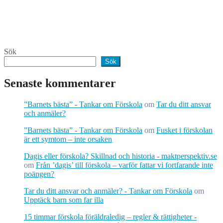
Sök
Sök
Senaste kommentarer
”Barnets bästa” - Tankar om Förskola
om
Tar du ditt ansvar
och anmäler?
”Barnets bästa” - Tankar om Förskola
om
Fusket i förskolan
är ett symtom – inte orsaken
Dagis eller förskola? Skillnad och historia - maktperspektiv.se
om
Från ’dagis’ till förskola – varför fattar vi fortfarande inte
poängen?
Tar du ditt ansvar och anmäler? - Tankar om Förskola
om
Upptäck barn som far illa
15 timmar förskola föräldraledig – regler & rättigheter -