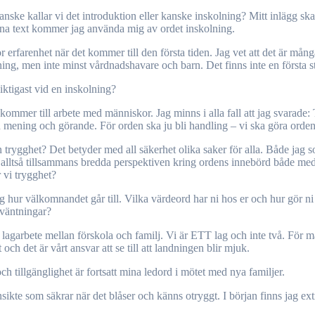
ke kallar vi det introduktion eller kanske inskolning? Mitt inlägg ska do
enna text kommer jag använda mig av ordet inskolning.
 erfarenhet när det kommer till den första tiden. Jag vet att det är mån
ning, men inte minst vårdnadshavare och barn. Det finns inte en första st
iktigast vid en inskolning?
et kommer till arbete med människor. Jag minns i alla fall att jag svarade:
ed mening och görande. För orden ska ju bli handling – vi ska göra orden
 trygghet? Det betyder med all säkerhet olika saker för alla. Både jag 
r alltså tillsammans bredda perspektiven kring ordens innebörd både me
 vi trygghet?
ng hur välkomnandet går till. Vilka värdeord har ni hos er och hur gör n
rväntningar?
t lagarbete mellan förskola och familj. Vi är ETT lag och inte två. För m
h det är vårt ansvar att se till att landningen blir mjuk.
h tillgänglighet är fortsatt mina ledord i mötet med nya familjer.
sikte som säkrar när det blåser och känns otryggt. I början finns jag ext