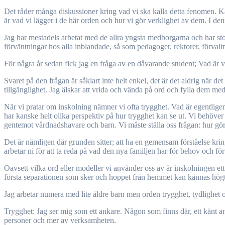
Det råder många diskussioner kring vad vi ska kalla detta fenomen. Kans
är vad vi lägger i de här orden och hur vi gör verklighet av dem. I d
Jag har mestadels arbetat med de allra yngsta medborgarna och har stor
förväntningar hos alla inblandade, så som pedagoger, rektorer, förvalt
För några år sedan fick jag en fråga av en dåvarande student; Vad är v
Svaret på den frågan är såklart inte helt enkel, det är det aldrig när d
tillgänglighet. Jag älskar att vrida och vända på ord och fylla dem m
När vi pratar om inskolning nämner vi ofta trygghet. Vad är egentligen
har kanske helt olika perspektiv på hur trygghet kan se ut. Vi behöve
gentemot vårdnadshavare och barn. Vi måste ställa oss frågan: hur gör
Det är nämligen där grunden sitter; att ha en gemensam förståelse kri
arbetar ni för att ta reda på vad den nya familjen har för behov och fö
Oavsett vilka ord eller modeller vi använder oss av är inskolningen et
första separationen som sker och hoppet från hemmet kan kännas högt oc
Jag arbetar numera med lite äldre barn men orden trygghet, tydlighet oc
Trygghet: Jag ser mig som ett ankare. Någon som finns där, ett känt an
personer och mer av verksamheten.