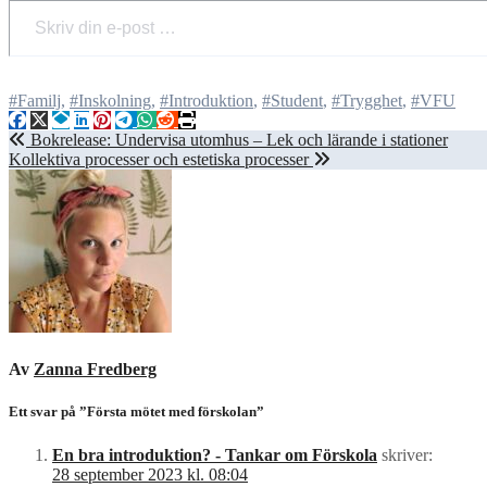
#Familj
,
#Inskolning
,
#Introduktion
,
#Student
,
#Trygghet
,
#VFU
Inläggsnavigering
Bokrelease: Undervisa utomhus – Lek och lärande i stationer
Kollektiva processer och estetiska processer
Av
Zanna Fredberg
Ett svar på ”Första mötet med förskolan”
En bra introduktion? - Tankar om Förskola
skriver:
28 september 2023 kl. 08:04