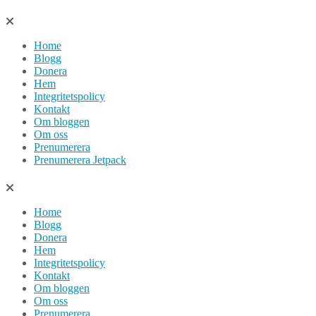
Hoppa
till
Home
innehåll
Blogg
Donera
Hem
Integritetspolicy
Kontakt
Om bloggen
Om oss
Prenumerera
Prenumerera Jetpack
Home
Blogg
Donera
Hem
Integritetspolicy
Kontakt
Om bloggen
Om oss
Prenumerera