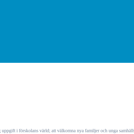
ig uppgift i förskolans värld; att välkomna nya familjer och unga samhä