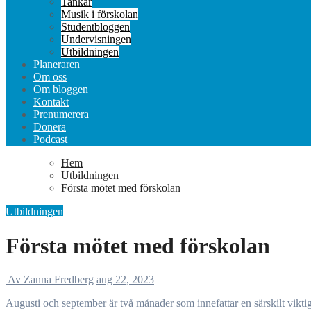
Tankar
Musik i förskolan
Studentbloggen
Undervisningen
Utbildningen
Planeraren
Om oss
Om bloggen
Kontakt
Prenumerera
Donera
Podcast
Hem
Utbildningen
Första mötet med förskolan
Utbildningen
Första mötet med förskolan
Av Zanna Fredberg
aug 22, 2023
Augusti och september är två månader som innefattar en särskilt vikt