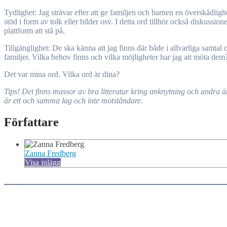
Tydlighet: Jag strävar efter att ge familjen och barnen en överskådlig
stöd i form av tolk eller bilder osv. I detta ord tillhör också diskuss
plattform att stå på.
Tillgänglighet: De ska känna att jag finns där både i allvarliga samtal
familjer. Vilka behov finns och vilka möjligheter har jag att möta dem
Det var mina ord. Vilka ord är dina?
Tips! Det finns massor av bra litteratur kring anknytning och andra ä
är ett och samma lag och inte motståndare.
Författare
Zanna Fredberg
Visa inlägg
Skriv din e-post …