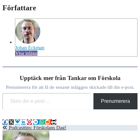
Författare
Johan Eckman
Visa inlägg
Upptäck mer från Tankar om Förskola
Prenumerera för att få de senaste inläggen skickade till din e-post.
Skriv din e-post …
Prenumerera
Inläggsnavigering
Podcasttips: Förskolans Dag!