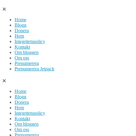
Hoppa
till
Home
innehåll
Blogg
Donera
Hem
Integritetspolicy
Kontakt
Om bloggen
Om oss
Prenumerera
Prenumerera Jetpack
Home
Blogg
Donera
Hem
Integritetspolicy
Kontakt
Om bloggen
Om oss
Prenumerera