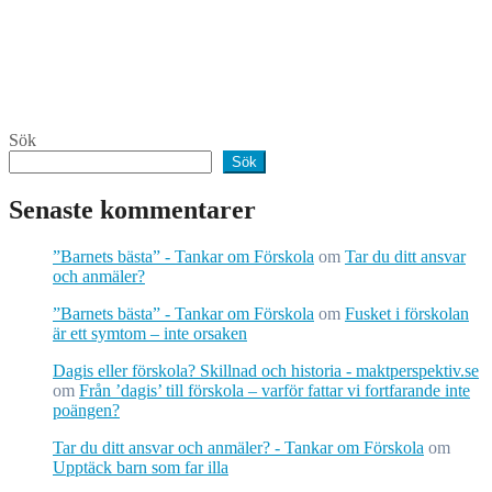
Sök
Sök
Senaste kommentarer
”Barnets bästa” - Tankar om Förskola
om
Tar du ditt ansvar
och anmäler?
”Barnets bästa” - Tankar om Förskola
om
Fusket i förskolan
är ett symtom – inte orsaken
Dagis eller förskola? Skillnad och historia - maktperspektiv.se
om
Från ’dagis’ till förskola – varför fattar vi fortfarande inte
poängen?
Tar du ditt ansvar och anmäler? - Tankar om Förskola
om
Upptäck barn som far illa