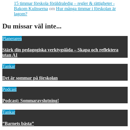
15 timmar förskola föräldraledig – regler & rättigheter -
Bakom Kulisserna
om
Hur många timmar i förskolan är
lagom?
Du missar väl inte...
Planeraren
Stärk din pedagogiska verktygslåda – Skapa och reflektera
utan AI
Tankar
Det är sommar på förskolan
Podcast
Podcast: Sommaravslutning!
Tankar
”Barnets bästa”