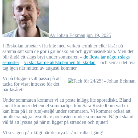
Av Johan Eckman
jun 19, 2025
I förskolan arbetar vi ju inte med varken terminer eller läsår på
samma sätt som de gör i grundskolan och gymnasieskolan. Men det
blir ändå ett slags bryt under sommaren –
de flesta tar någon slags
semester
–
vi skickar de äldsta barnen till skolan
– och sen är det nya
tag igen när mitten av augusti kommer.
Vi på bloggen vill passa på att
tacka för visat intresse för det
här läsåret!
Under sommaren kommer vi att posta inlägg lite sporadiskt. Bland
annat kommer det endel sommartips från Sara Rostedt om vad ni
kan hitta på i er (ute)-ateljé under sommaren. Vi kommer också att
publicera några avsnitt av podcasten under sommaren. Något ska ni
väl få att lyssna på när ni ligger på stranden och njuter!
Vi ses igen på riktigt när det nya läsåret rullar igång!