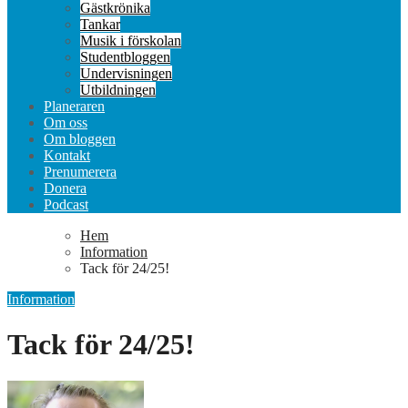
Gästkrönika
Tankar
Musik i förskolan
Studentbloggen
Undervisningen
Utbildningen
Planeraren
Om oss
Om bloggen
Kontakt
Prenumerera
Donera
Podcast
Hem
Information
Tack för 24/25!
Information
Tack för 24/25!