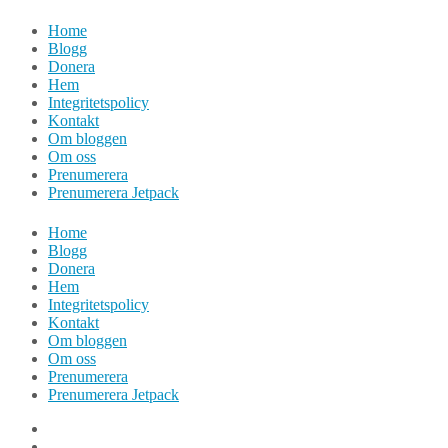
Hoppa
Home
till
Blogg
innehåll
Donera
Hem
Integritetspolicy
Kontakt
Om bloggen
Om oss
Prenumerera
Prenumerera Jetpack
Home
Blogg
Donera
Hem
Integritetspolicy
Kontakt
Om bloggen
Om oss
Prenumerera
Prenumerera Jetpack