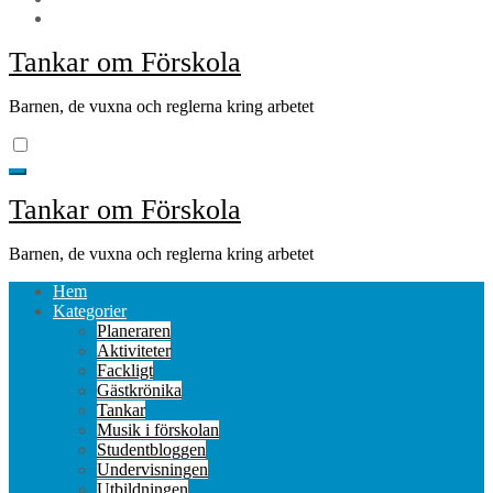
Tankar om Förskola
Barnen, de vuxna och reglerna kring arbetet
Tankar om Förskola
Barnen, de vuxna och reglerna kring arbetet
Hem
Kategorier
Planeraren
Aktiviteter
Fackligt
Gästkrönika
Tankar
Musik i förskolan
Studentbloggen
Undervisningen
Utbildningen