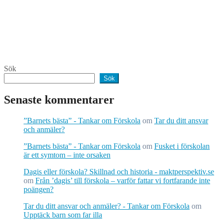
Sök
Sök
Senaste kommentarer
”Barnets bästa” - Tankar om Förskola
om
Tar du ditt ansvar
och anmäler?
”Barnets bästa” - Tankar om Förskola
om
Fusket i förskolan
är ett symtom – inte orsaken
Dagis eller förskola? Skillnad och historia - maktperspektiv.se
om
Från ’dagis’ till förskola – varför fattar vi fortfarande inte
poängen?
Tar du ditt ansvar och anmäler? - Tankar om Förskola
om
Upptäck barn som far illa