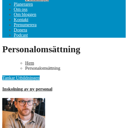
Planeraren
Om oss
Om bloggen
Kontakt
Prenumerera
Donera
Podcast
Personalomsättning
Hem
Personalomsättning
Tankar
Utbildningen
Inskolning av ny personal