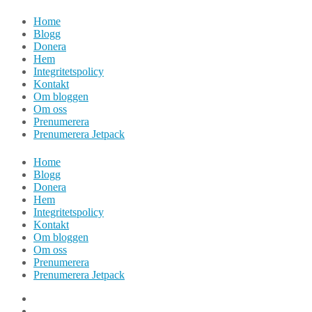
Hoppa
Home
till
Blogg
innehåll
Donera
Hem
Integritetspolicy
Kontakt
Om bloggen
Om oss
Prenumerera
Prenumerera Jetpack
Home
Blogg
Donera
Hem
Integritetspolicy
Kontakt
Om bloggen
Om oss
Prenumerera
Prenumerera Jetpack