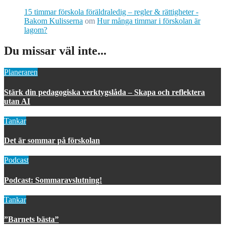
15 timmar förskola föräldraledig – regler & rättigheter -
Bakom Kulisserna
om
Hur många timmar i förskolan är
lagom?
Du missar väl inte...
Planeraren
Stärk din pedagogiska verktygslåda – Skapa och reflektera
utan AI
Tankar
Det är sommar på förskolan
Podcast
Podcast: Sommaravslutning!
Tankar
”Barnets bästa”