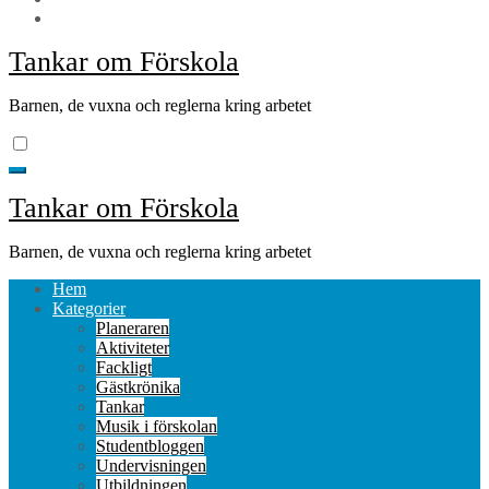
Tankar om Förskola
Barnen, de vuxna och reglerna kring arbetet
Tankar om Förskola
Barnen, de vuxna och reglerna kring arbetet
Hem
Kategorier
Planeraren
Aktiviteter
Fackligt
Gästkrönika
Tankar
Musik i förskolan
Studentbloggen
Undervisningen
Utbildningen