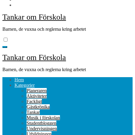
Tankar om Förskola
Barnen, de vuxna och reglerna kring arbetet
Tankar om Förskola
Barnen, de vuxna och reglerna kring arbetet
Hem
Kategorier
Planeraren
Aktiviteter
Fackligt
Gästkrönika
Tankar
Musik i förskolan
Studentbloggen
Undervisningen
Utbildningen