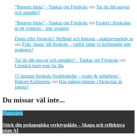
”Barnets bästa” - Tankar om Förskola
om
Tar du ditt ansvar
och anmäler?
”Barnets bästa” - Tankar om Förskola
om
Fusket i förskolan
är ett symtom – inte orsaken
Dagis eller förskola? Skillnad och historia - maktperspektiv.se
om
Från ’dagis’ till förskola – varför fattar vi fortfarande inte
poängen?
Tar du ditt ansvar och anmäler? - Tankar om Förskola
om
Upptäck barn som far illa
15 timmar förskola föräldraledig – regler & rättigheter -
Bakom Kulisserna
om
Hur många timmar i förskolan är
lagom?
Du missar väl inte...
Planeraren
Stärk din pedagogiska verktygslåda – Skapa och reflektera
utan AI