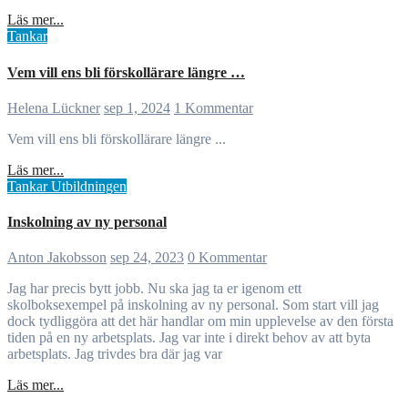
Läs mer...
Tankar
Vem vill ens bli förskollärare längre …
Helena Lückner
sep 1, 2024
1 Kommentar
Vem vill ens bli förskollärare längre ...
Läs mer...
Tankar
Utbildningen
Inskolning av ny personal
Anton Jakobsson
sep 24, 2023
0 Kommentar
Jag har precis bytt jobb. Nu ska jag ta er igenom ett
skolboksexempel på inskolning av ny personal. Som start vill jag
dock tydliggöra att det här handlar om min upplevelse av den första
tiden på en ny arbetsplats. Jag var inte i direkt behov av att byta
arbetsplats. Jag trivdes bra där jag var
Läs mer...