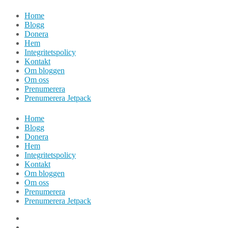
Hoppa
Home
till
Blogg
innehåll
Donera
Hem
Integritetspolicy
Kontakt
Om bloggen
Om oss
Prenumerera
Prenumerera Jetpack
Home
Blogg
Donera
Hem
Integritetspolicy
Kontakt
Om bloggen
Om oss
Prenumerera
Prenumerera Jetpack