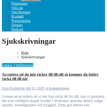
Planeraren
Om oss
Om bloggen
Kontakt
Prenumerera
Donera
Podcast
Sjukskrivningar
Hem
Sjukskrivningar
Tankar
Utbildningen
Acceptera att du inte räcker till till allt så kommer du bättre
räcka till till nåt
Lina Karlström
feb 23, 2025
4 Kommentarer
Genom att acceptera att vi inte kan räcka till för allt, kan vi prioritera
det som verkligen skapar kvalitet i förskolan: genuina möten, roliga
stunder, förutsägbarhet och trygghet. Detta gör arbetet mer