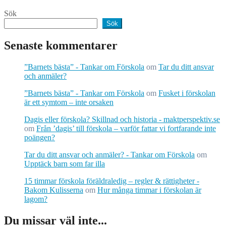
Sök
Sök
Senaste kommentarer
”Barnets bästa” - Tankar om Förskola
om
Tar du ditt ansvar
och anmäler?
”Barnets bästa” - Tankar om Förskola
om
Fusket i förskolan
är ett symtom – inte orsaken
Dagis eller förskola? Skillnad och historia - maktperspektiv.se
om
Från ’dagis’ till förskola – varför fattar vi fortfarande inte
poängen?
Tar du ditt ansvar och anmäler? - Tankar om Förskola
om
Upptäck barn som far illa
15 timmar förskola föräldraledig – regler & rättigheter -
Bakom Kulisserna
om
Hur många timmar i förskolan är
lagom?
Du missar väl inte...