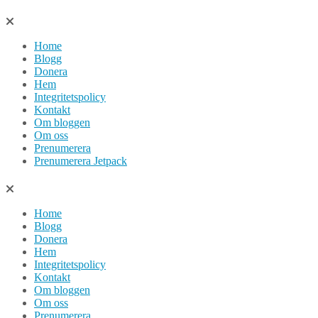
Hoppa
till
Home
innehåll
Blogg
Donera
Hem
Integritetspolicy
Kontakt
Om bloggen
Om oss
Prenumerera
Prenumerera Jetpack
Home
Blogg
Donera
Hem
Integritetspolicy
Kontakt
Om bloggen
Om oss
Prenumerera