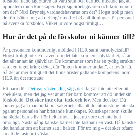
förskola, hade jag oturen att vara sjuk och därmed missade jag att
uppdatera mina kunskaper. Bryr sig arbetsgivaren och kommunen
om det? Nix! Bryr sig vårdnadshavarna om det? Högst troligt men
de förutsätter nog att det ingår med HLR- utbildningar för personal
på svenska förskolor. Vilket ju vore högst rimligt…
Hur är det på de förskolor ni känner till?
Är personalen kontinuerligt utbildad i HLR samt barnolycksfall?
Högst troligt inte. För även om det låter som en självklarhet, så är
det allt annat än självklart. De kommuner som har en tydlig struktur
samt en regel kring detta, där ”ingen kommer undan”, är tyvärr få.
Så det är mer troligt att det finns brister gällande kompetens inom
HLR än det motsatta.
Ett barn dör.
Det var västens fel, sägs det
. Jag är inte ute efter att
spekulera, men det jag vet är att fler barn kommer att dö under sin
förskoletid.
Det sker inte ofta, tack och lov.
Men det sker. Då
tänker jag att man ändå bör säkerhetställa att det åtminstone inte sker
pga att personalen har bristande kunskaper. Kunskaper som skulle
ha räddat barns liv. För helt ärligt… just nu vore det inte helt
omöjligt. Nästa gång kanske barnet inte fastnar i en väst. Då kanske
det handlar om att barnet satt i halsen. För tro mig – det sker oftare
än att de fastnar i västar.