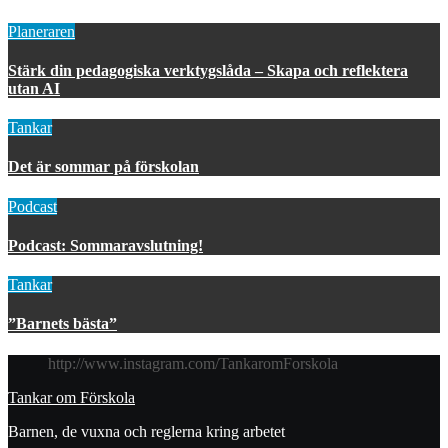
Planeraren
Stärk din pedagogiska verktygslåda – Skapa och reflektera
utan AI
Tankar
Det är sommar på förskolan
Podcast
Podcast: Sommaravslutning!
Tankar
”Barnets bästa”
http://www.instagram.com/TankaromForskola
Tankar om Förskola
Barnen, de vuxna och reglerna kring arbetet