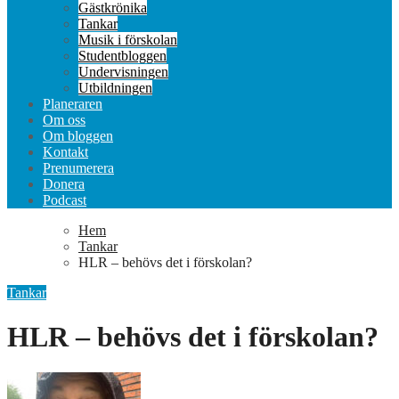
Gästkrönika
Tankar
Musik i förskolan
Studentbloggen
Undervisningen
Utbildningen
Planeraren
Om oss
Om bloggen
Kontakt
Prenumerera
Donera
Podcast
Hem
Tankar
HLR – behövs det i förskolan?
Tankar
HLR – behövs det i förskolan?