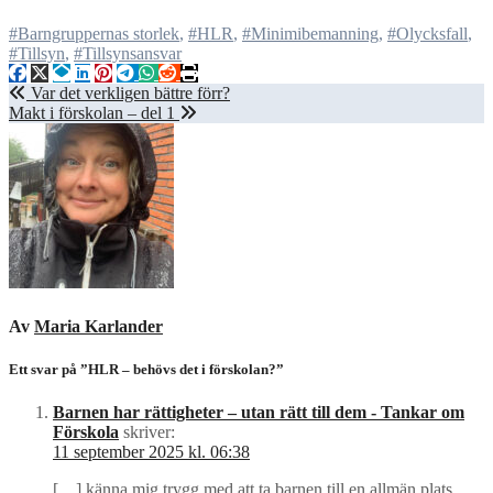
#Barngruppernas storlek
,
#HLR
,
#Minimibemanning
,
#Olycksfall
,
#Tillsyn
,
#Tillsynsansvar
Inläggsnavigering
Var det verkligen bättre förr?
Makt i förskolan – del 1
Av
Maria Karlander
Ett svar på ”HLR – behövs det i förskolan?”
Barnen har rättigheter – utan rätt till dem - Tankar om
Förskola
skriver:
11 september 2025 kl. 06:38
[…] känna mig trygg med att ta barnen till en allmän plats