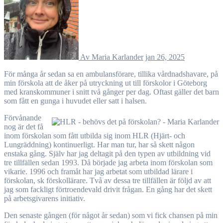
Av Maria Karlander
jan 26, 2025
För många år sedan sa en ambulansförare, tillika vårdnadshavare, på
min förskola att de åker på utryckning ut till förskolor i Göteborg
med kranskommuner i snitt två gånger per dag. Oftast gäller det barn
som fått en gunga i huvudet eller satt i halsen.
Förvånande
nog är det få
inom förskolan som fått utbilda sig inom HLR (Hjärt- och
Lungräddning) kontinuerligt. Har man tur, har så skett någon
enstaka gång. Själv har jag deltagit på den typen av utbildning vid
tre tillfällen sedan 1993. Då började jag arbeta inom förskolan som
vikarie. 1996 och framåt har jag arbetat som utbildad lärare i
förskolan, sk förskollärare. Två av dessa tre tillfällen är följd av att
jag som fackligt förtroendevald drivit frågan. En gång har det skett
på arbetsgivarens initiativ.
Den senaste gången (för något år sedan) som vi fick chansen på min