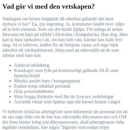
Vad gör vi med den vetskapen?
Vetskapen om brister kopplade till säkerhet gällande det mest
dyrbara vi har? Tja, typ ingenting. Jo, kommuner landet över väljer
att ta bort västarna. Som om det skulle hjälpa. För många år sedan
försvann ett barn på utflykt i förskolan i Kungsbacka. Han dog. Man
kan ju bara spekulera i att, om han haft väst, kanske han hade levt
idag. Så vi behöver, istället för att förbjuda västar och inge falsk
säkerhet till vårdnadshavare, börja med att säkerställa att de som
arbetar med barn har;
Adekvat utbildning
Kunskaper som fylls på kontinuerligt gällande HLR samt
barnolycksfall
Minska antalet barn i barngrupperna
Endast nyttja utbildad personal
Höja personaltätheten
Sluta bygga förskolor med fler än fyra-sex avdelningar
Använda västar som öppnas upp när barnet fastnar i något
Vi behöver också ha arbetsgivare som informerar sin personal om att
de ska säga ifrån om de inte kan säkerställa tillsynsansvaret och OM
det finns brister kring just tillsynsansvaret, skall arbetsgivaren vidta
åtgärder omedelbart. Inte några ”åtgärder som endast höjer