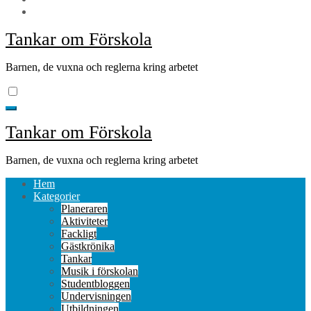
Tankar om Förskola
Barnen, de vuxna och reglerna kring arbetet
Tankar om Förskola
Barnen, de vuxna och reglerna kring arbetet
Hem
Kategorier
Planeraren
Aktiviteter
Fackligt
Gästkrönika
Tankar
Musik i förskolan
Studentbloggen
Undervisningen
Utbildningen