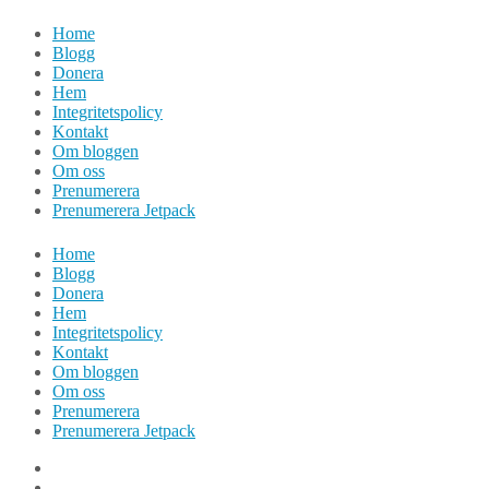
Hoppa
Home
till
Blogg
innehåll
Donera
Hem
Integritetspolicy
Kontakt
Om bloggen
Om oss
Prenumerera
Prenumerera Jetpack
Home
Blogg
Donera
Hem
Integritetspolicy
Kontakt
Om bloggen
Om oss
Prenumerera
Prenumerera Jetpack