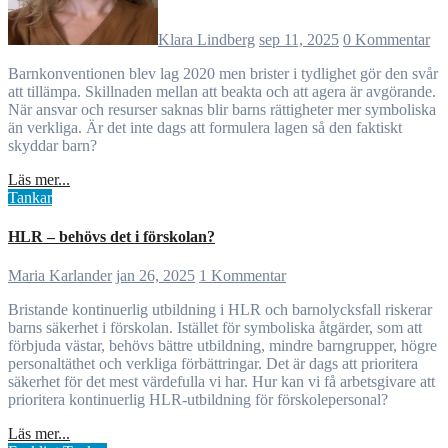
Klara Lindberg
sep 11, 2025
0 Kommentar
Barnkonventionen blev lag 2020 men brister i tydlighet gör den svår
att tillämpa. Skillnaden mellan att beakta och att agera är avgörande.
När ansvar och resurser saknas blir barns rättigheter mer symboliska
än verkliga. Är det inte dags att formulera lagen så den faktiskt
skyddar barn?
Läs mer...
Tankar
HLR – behövs det i förskolan?
Maria Karlander
jan 26, 2025
1 Kommentar
Bristande kontinuerlig utbildning i HLR och barnolycksfall riskerar
barns säkerhet i förskolan. Istället för symboliska åtgärder, som att
förbjuda västar, behövs bättre utbildning, mindre barngrupper, högre
personaltäthet och verkliga förbättringar. Det är dags att prioritera
säkerhet för det mest värdefulla vi har. Hur kan vi få arbetsgivare att
prioritera kontinuerlig HLR-utbildning för förskolepersonal?
Läs mer...