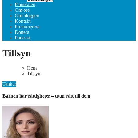
Planeraren
Om oss
Om bloggen
Kontakt
Prenumerera
Donera
Podcast
Tillsyn
Hem
Tillsyn
Tankar
Barnen har rättigheter – utan rätt till dem