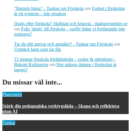
”Barnets bästa” - Tankar om Förskola
om
Fusket i förskolan
är ett symtom – inte orsaken
Dagis eller förskola? Skillnad och historia - maktperspektiv.se
om
Från ’dagis’ till förskola – varför fattar vi fortfarande inte
poängen?
Tar du ditt ansvar och anmäler? - Tankar om Förskola
om
Upptäck barn som far illa
15 timmar förskola föräldraledig – regler & rättigheter -
Bakom Kulisserna
om
Hur många timmar i förskolan är
lagom?
Du missar väl inte...
Planeraren
Stärk din pedagogiska verktygslåda – Skapa och reflektera
utan AI
Tankar