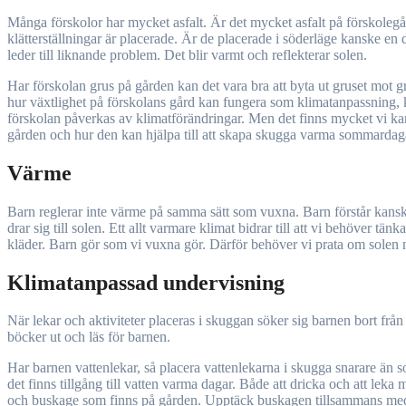
Många förskolor har mycket asfalt. Är det mycket asfalt på förskolegårde
klätterställningar är placerade. Är de placerade i söderläge kanske en d
leder till liknande problem. Det blir varmt och reflekterar solen.
Har förskolan grus på gården kan det vara bra att byta ut gruset mot gr
hur växtlighet på förskolans gård kan fungera som klimatanpassning, k
förskolan påverkas av klimatförändringar. Men det finns mycket vi kan 
gården och hur den kan hjälpa till att skapa skugga varma sommardag
Värme
Barn reglerar inte värme på samma sätt som vuxna. Barn förstår kanske i
drar sig till solen. Ett allt varmare klimat bidrar till att vi behöver 
kläder. Barn gör som vi vuxna gör. Därför behöver vi prata om solen m
Klimatanpassad undervisning
När lekar och aktiviteter placeras i skuggan söker sig barnen bort från
böcker ut och läs för barnen.
Har barnen vattenlekar, så placera vattenlekarna i skugga snarare än so
det finns tillgång till vatten varma dagar. Både att dricka och att lek
och buskage som finns på gården. Upptäck buskagen tillsammans med b