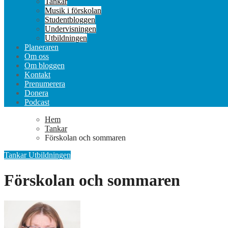
Tankar
Musik i förskolan
Studentbloggen
Undervisningen
Utbildningen
Planeraren
Om oss
Om bloggen
Kontakt
Prenumerera
Donera
Podcast
Hem
Tankar
Förskolan och sommaren
Tankar
Utbildningen
Förskolan och sommaren