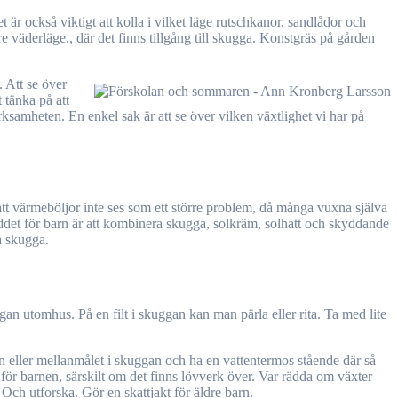
 är också viktigt att kolla i vilket läge rutschkanor, sandlådor och
re väderläge., där det finns tillgång till skugga. Konstgräs på gården
. Att se över
 tänka på att
rksamheten. En enkel sak är att se över vilken växtlighet vi har på
 att värmeböljor inte ses som ett större problem, då många vuxna själva
lskyddet för barn är att kombinera skugga, solkräm, solhatt och skyddande
a skugga.
ggan utomhus. På en filt i skuggan kan man pärla eller rita. Ta med lite
ten eller mellanmålet i skuggan och ha en vattentermos stående där så
 för barnen, särskilt om det finns lövverk över. Var rädda om växter
h utforska. Gör en skattjakt för äldre barn.