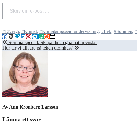
Skriv din e-post …
#ENergi
,
#Klimat
,
#Klimatanpassad undervisning
,
#Lek
,
#Sommar
,
#
Inläggsnavigering
Sommarspecial: Skapa dina egna naturpenslar
Hur tar vi tillvara på leken utomhus?
Av
Ann Kronberg Larsson
Lämna ett svar