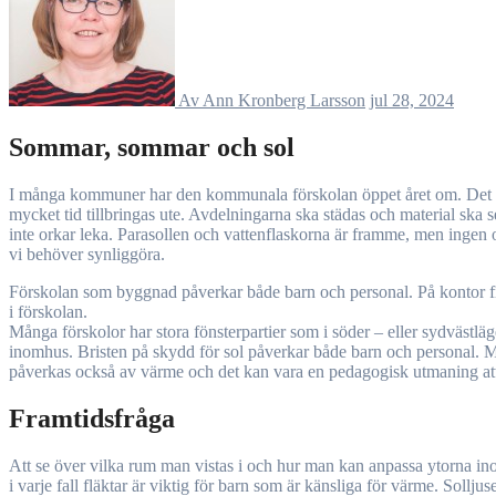
Av Ann Kronberg Larsson
jul 28, 2024
Sommar, sommar och sol
I många kommuner har den kommunala förskolan öppet året om. Det innebär att man även har öppet hela eller delar av sommaren. Barn behöver förskolan också på sommaren. Undervisningen flyttar ut och
mycket tid tillbringas ute. Avdelningarna ska städas och material ska
inte orkar leka. Parasollen och vattenflaskorna är framme, men ingen o
vi behöver synliggöra.
Förskolan som byggnad påverkar både barn och personal. På kontor fin
i förskolan.
Många förskolor har stora fönsterpartier som i söder – eller sydvästl
inomhus. Bristen på skydd för sol påverkar både barn och personal. Me
påverkas också av värme och det kan vara en pedagogisk utmaning at
Framtidsfråga
Att se över vilka rum man vistas i och hur man kan anpassa ytorna inom
i varje fall fläktar är viktig för barn som är känsliga för värme. Soll