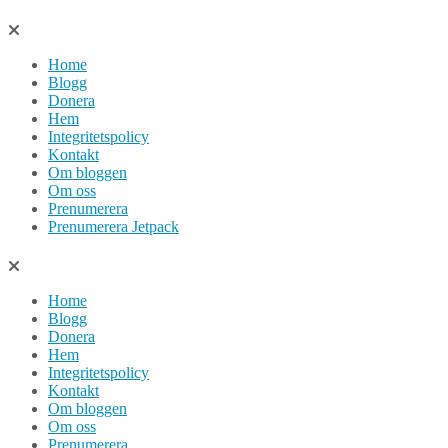
Hoppa
till
Home
innehåll
Blogg
Donera
Hem
Integritetspolicy
Kontakt
Om bloggen
Om oss
Prenumerera
Prenumerera Jetpack
Home
Blogg
Donera
Hem
Integritetspolicy
Kontakt
Om bloggen
Om oss
Prenumerera