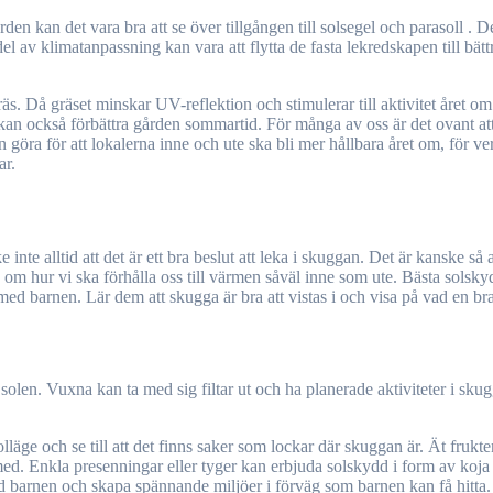
n kan det vara bra att se över tillgången till solsegel och parasoll . Det
el av klimatanpassning kan vara att flytta de fasta lekredskapen till bätt
äs. Då gräset minskar UV-reflektion och stimulerar till aktivitet året om
an också förbättra gården sommartid. För många av oss är det ovant att
göra för att lokalerna inne och ute ska bli mer hållbara året om, för ve
ar.
nte alltid att det är ett bra beslut att leka i skuggan. Det är kanske så
tänka om hur vi ska förhålla oss till värmen såväl inne som ute. Bästa so
ed barnen. Lär dem att skugga är bra att vistas i och visa på vad en br
 solen. Vuxna kan ta med sig filtar ut och ha planerade aktiviteter i sku
lläge och se till att det finns saker som lockar där skuggan är. Ät fruk
a med. Enkla presenningar eller tyger kan erbjuda solskydd i form av koja
arnen och skapa spännande miljöer i förväg som barnen kan få hitta. Oc