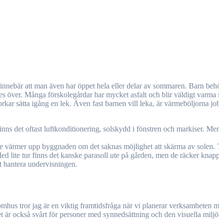
 ses över. Många förskolegårdar har mycket asfalt och blir väldigt varm
rkar sätta igång en lek. Även fast barnen vill leka, är värmeböljorna j
ns det oftast luftkonditionering, solskydd i fönstren och markiser. Men
äge värmer upp byggnaden om det saknas möjlighet att skärma av solen. 
d lite tur finns det kanske parasoll ute på gården, men de räcker knappa
t hantera undervisningen.
hus tror jag är en viktig framtidsfråga när vi planerar verksamheten mer
juset är också svårt för personer med synnedsättning och den visuella mil