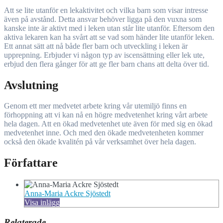
Att se lite utanför en lekaktivitet och vilka barn som visar intresse
även på avstånd. Detta ansvar behöver ligga på den vuxna som
kanske inte är aktivt med i leken utan står lite utanför. Eftersom den
aktiva lekaren kan ha svårt att se vad som händer lite utanför leken.
Ett annat sätt att nå både fler barn och utveckling i leken är
upprepning. Erbjuder vi någon typ av iscensättning eller lek ute,
erbjud den flera gånger för att ge fler barn chans att delta över tid.
Avslutning
Genom ett mer medvetet arbete kring vår utemiljö finns en
förhoppning att vi kan nå en högre medvetenhet kring vårt arbete
hela dagen. Att en ökad medvetenhet ute även för med sig en ökad
medvetenhet inne. Och med den ökade medvetenheten kommer
också den ökade kvalitén på vår verksamhet över hela dagen.
Författare
Anna-Maria Ackre Sjöstedt
Visa inlägg
Relaterade