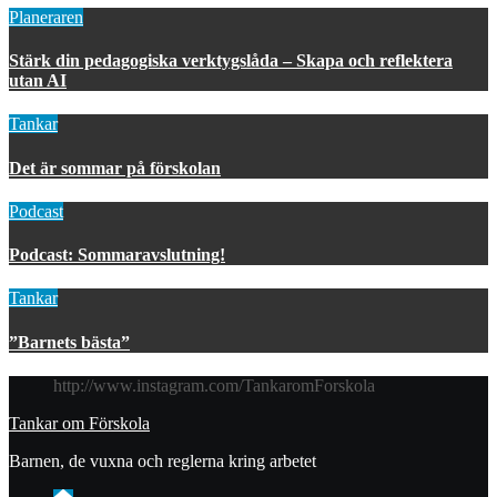
Planeraren
Stärk din pedagogiska verktygslåda – Skapa och reflektera
utan AI
Tankar
Det är sommar på förskolan
Podcast
Podcast: Sommaravslutning!
Tankar
”Barnets bästa”
http://www.instagram.com/TankaromForskola
Tankar om Förskola
Barnen, de vuxna och reglerna kring arbetet