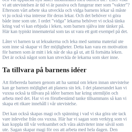
vi att utevistelsen är tid vi är passiva och fungerar mer som ”vakter”?
Eftersom vårt arbete ska utveckla och vidga barnens lekar så måste
vi ju också visa intresse för deras lekar. Och det behöver vi göra
både inne som ute. I ordet ”vidga” lekarna behöver vi också tänka
kring vad vi kan erbjuda i leken, som barnen själva inte tänker på.
Här kan typiskt innematerial som tas ut vara ett gott exempel på det.
Låter vi barnen ta ut leksakerna och leka med samma material ute
som inne så skapar vi fler möjligheter. Detta kan vara en motivation
för barnen som är mitt i lek när de ska gå ut, att få fortsätta leken.
Det är också något som kan utveckla de lekarna som sker inne.
Ta tillvara på barnens idéer
Att förbereda barnen genom att ha samtal om leken innan utevistelse
kan ge barnen möjlighet att planera sin lek. I det planerandet kan vi
vuxna också ta tillvara på idéer barnen har kring utemiljön och
arbeta med det. Har vi en förutbestämd tanke tillsammans så kan vi
skapa ett rikare innehåll i vår utevistelse.
Det kan också skapas magi och spänning i vad vi ska göra ute tack
vare inlevelse från oss vuxna. Här har vi sagan som verktyg som vi
kan koppla till vår verksamhet och våra aktiviteter inne såväl som
ute. Sagan skapar magi för oss att arbeta med hela dagen. Den