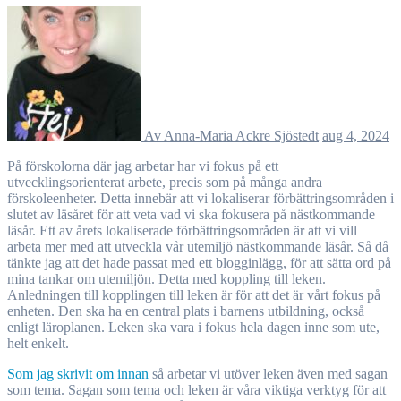
Av Anna-Maria Ackre Sjöstedt
aug 4, 2024
På förskolorna där jag arbetar har vi fokus på ett
utvecklingsorienterat arbete, precis som på många andra
förskoleenheter. Detta innebär att vi lokaliserar förbättringsområden i
slutet av läsåret för att veta vad vi ska fokusera på nästkommande
läsår. Ett av årets lokaliserade förbättringsområden är att vi vill
arbeta mer med att utveckla vår utemiljö nästkommande läsår. Så då
tänkte jag att det hade passat med ett blogginlägg, för att sätta ord på
mina tankar om utemiljön. Detta med koppling till leken.
Anledningen till kopplingen till leken är för att det är vårt fokus på
enheten. Den ska ha en central plats i barnens utbildning, också
enligt läroplanen. Leken ska vara i fokus hela dagen inne som ute,
helt enkelt.
Som jag skrivit om innan
så arbetar vi utöver leken även med sagan
som tema. Sagan som tema och leken är våra viktiga verktyg för att