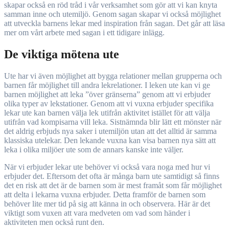
skapar också en röd tråd i vår verksamhet som gör att vi kan knyta
samman inne och utemiljö. Genom sagan skapar vi också möjlighet
att utveckla barnens lekar med inspiration från sagan. Det går att läsa
mer om vårt arbete med sagan i ett tidigare inlägg.
De viktiga mötena ute
Ute har vi även möjlighet att bygga relationer mellan grupperna och
barnen får möjlighet till andra lekrelationer. I leken ute kan vi ge
barnen möjlighet att leka ”över gränserna” genom att vi erbjuder
olika typer av lekstationer. Genom att vi vuxna erbjuder specifika
lekar ute kan barnen välja lek utifrån aktivitet istället för att välja
utifrån vad kompisarna vill leka. Sistnämnda blir lätt ett mönster när
det aldrig erbjuds nya saker i utemiljön utan att det alltid är samma
klassiska utelekar. Den lekande vuxna kan visa barnen nya sätt att
leka i olika miljöer ute som de annars kanske inte väljer.
När vi erbjuder lekar ute behöver vi också vara noga med hur vi
erbjuder det. Eftersom det ofta är många barn ute samtidigt så finns
det en risk att det är de barnen som är mest framåt som får möjlighet
att delta i lekarna vuxna erbjuder. Detta framför de barnen som
behöver lite mer tid på sig att känna in och observera. Här är det
viktigt som vuxen att vara medveten om vad som händer i
aktiviteten men också runt den.