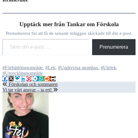
Upptäck mer från Tankar om Förskola
Prenumerera för att få de senaste inläggen skickade till din e-post.
Skriv din e-post …
Prenumerera
#Förbättringsområde
,
#Lek
,
#Undervisa utomhus
,
#Utelek
,
#Utvecklingsområde
Inläggsnavigering
Förskolan och sommaren
Vi tar vårt ansvar – ta ert!