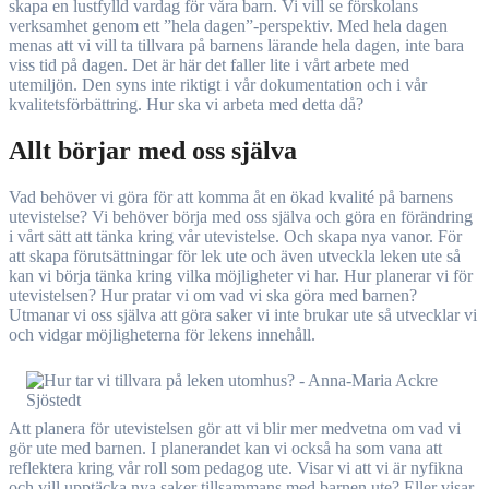
skapa en lustfylld vardag för våra barn. Vi vill se förskolans
verksamhet genom ett ”hela dagen”-perspektiv. Med hela dagen
menas att vi vill ta tillvara på barnens lärande hela dagen, inte bara
viss tid på dagen. Det är här det faller lite i vårt arbete med
utemiljön. Den syns inte riktigt i vår dokumentation och i vår
kvalitetsförbättring. Hur ska vi arbeta med detta då?
Allt börjar med oss själva
Vad behöver vi göra för att komma åt en ökad kvalité på barnens
utevistelse? Vi behöver börja med oss själva och göra en förändring
i vårt sätt att tänka kring vår utevistelse. Och skapa nya vanor. För
att skapa förutsättningar för lek ute och även utveckla leken ute så
kan vi börja tänka kring vilka möjligheter vi har. Hur planerar vi för
utevistelsen? Hur pratar vi om vad vi ska göra med barnen?
Utmanar vi oss själva att göra saker vi inte brukar ute så utvecklar vi
och vidgar möjligheterna för lekens innehåll.
Att planera för utevistelsen gör att vi blir mer medvetna om vad vi
gör ute med barnen. I planerandet kan vi också ha som vana att
reflektera kring vår roll som pedagog ute. Visar vi att vi är nyfikna
och vill upptäcka nya saker tillsammans med barnen ute? Eller visar