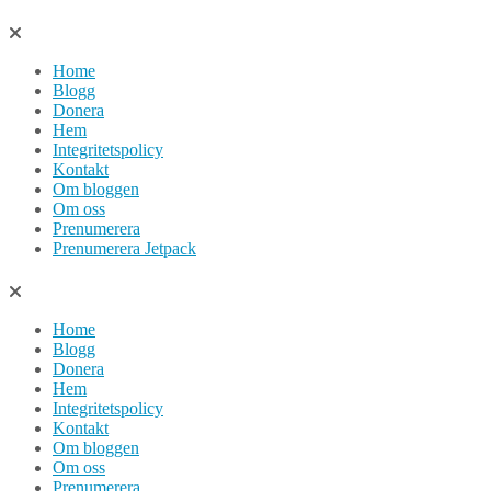
Hoppa
till
Home
innehåll
Blogg
Donera
Hem
Integritetspolicy
Kontakt
Om bloggen
Om oss
Prenumerera
Prenumerera Jetpack
Home
Blogg
Donera
Hem
Integritetspolicy
Kontakt
Om bloggen
Om oss
Prenumerera