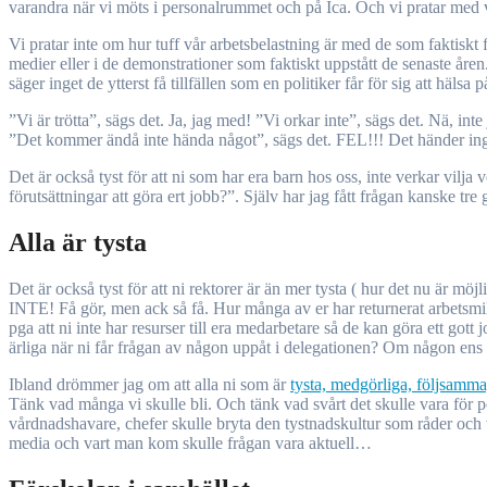
varandra när vi möts i personalrummet och på Ica. Och vi pratar med vå
Vi pratar inte om hur tuff vår arbetsbelastning är med de som faktiskt f
medier eller i de demonstrationer som faktiskt uppstått de senaste åren
säger inget de ytterst få tillfällen som en politiker får för sig att häl
”Vi är trötta”, sägs det. Ja, jag med! ”Vi orkar inte”, sägs det. Nä, inte 
”Det kommer ändå inte hända något”, sägs det. FEL!!! Det händer i
Det är också tyst för att ni som har era barn hos oss, inte verkar vilja 
förutsättningar att göra ert jobb?”. Själv har jag fått frågan kanske tre 
Alla är tysta
Det är också tyst för att ni rektorer är än mer tysta ( hur det nu är mö
INTE! Få gör, men ack så få. Hur många av er har returnerat arbetsmi
pga att ni inte har resurser till era medarbetare så de kan göra ett got
ärliga när ni får frågan av någon uppåt i delegationen? Om någon ens 
Ibland drömmer jag om att alla ni som är
tysta, medgörliga, följsamm
Tänk vad många vi skulle bli. Och tänk vad svårt det skulle vara för po
vårdnadshavare, chefer skulle bryta den tystnadskultur som råder och v
media och vart man kom skulle frågan vara aktuell…