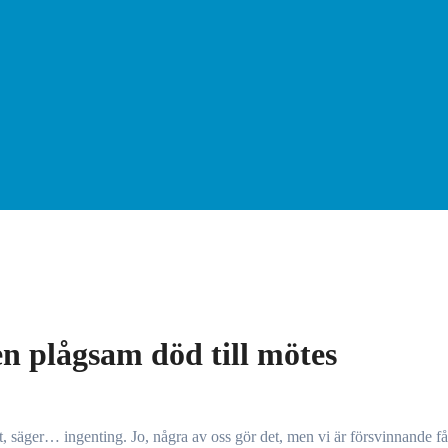
en plågsam död till mötes
 ut, säger… ingenting. Jo, några av oss gör det, men vi är försvinnande f