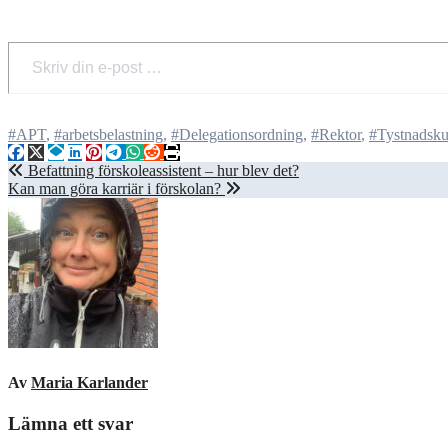
Skriv din e-post …
#APT
,
#arbetsbelastning
,
#Delegationsordning
,
#Rektor
,
#Tystnadsku
Inläggsnavigering
Befattning förskoleassistent – hur blev det?
Kan man göra karriär i förskolan?
Av
Maria Karlander
Lämna ett svar