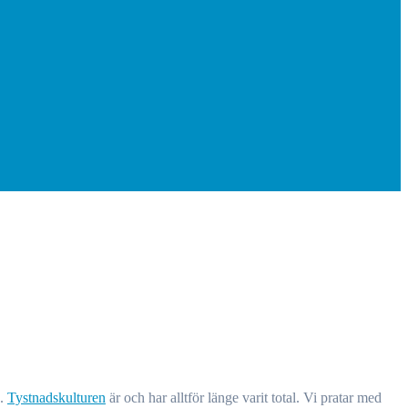
å.
Tystnadskulturen
är och har alltför länge varit total. Vi pratar med