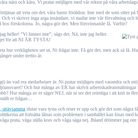
ra nära och kära. Vi pratar möjligen med vår rektor på våra arbetslagstr
örtjänar att veta om det; våra barns föräldrar. Inte med de som sitter på 
. Och vi skriver inga arga insändare, vi mailar inte vår förvaltning och
sa på hos förskolorna. Jo, några gör det. Men försvinnande få. Varför?
jag heller! ”Vi hinner inte”, sägs det. Nä, inte jag heller.
nget för att NI ÄR TYSTA!
veta hur verkligheten ser ut. Ni frågar inte. Få gör det, men ack så få. H
gånger under trettio år.
jligt) än vad era medarbetare är. Ni pratar möjligen med varandra och möjl
ljöansvaret? Och hur många av ER har skrivit arbetsskadeanmälningar fö
t jobb? Hur många av er säger NEJ, när ni ser det orimliga i att knö in fle
ställt er frågan…
a, strävsamma
slutar vara tysta och reser er upp och gör det som några 
litikerna att fortsätta låtsas som problemen i samhället kan lösas med k
åga prata, våga ställa krav och våga säga nej. Ibland drömmer jag om vi