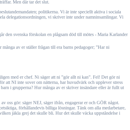
äffar. Men där tar det slut.
beslutandemandaten; politikerna. Vi är inte speciellt aktiva i sociala
 hela delegationsordningen, vi skriver inte under namninsamlingar. Vi
ur många av er ställer frågan till era barns pedagoger; ”Har ni
igen med er chef. Ni säger att ni ”gör allt ni kan”. Fel! Det gör ni
r att NI inte sover om nätterna, har huvudvärk och upplever stress
r barn i grupperna? Hur många av er skriver insändare eller är fullt ut
få av oss gör: säger NEJ, säger ifrån, engagerar er och GÖR något.
ortsiktiga, förhållandevis billiga lösningar. Tänk om alla medarbetare,
lken jäkla grej det skulle bli. Hur det skulle väcka uppståndelse i