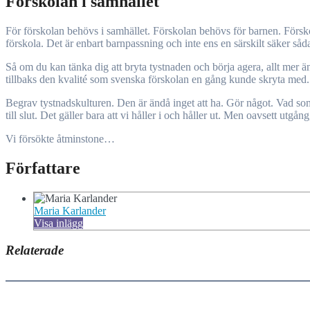
Förskolan i samhället
För förskolan behövs i samhället. Förskolan behövs för barnen. Försko
förskola. Det är enbart barnpassning och inte ens en särskilt säker sådan
Så om du kan tänka dig att bryta tystnaden och börja agera, allt mer än
tillbaks den kvalité som svenska förskolan en gång kunde skryta med. D
Begrav tystnadskulturen. Den är ändå inget att ha. Gör något. Vad s
till slut. Det gäller bara att vi håller i och håller ut. Men oavsett utgån
Vi försökte åtminstone…
Författare
Maria Karlander
Visa inlägg
Relaterade