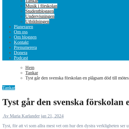
Tankar
Musik i förskolan
Studentbloggen
Undervisningen
Utbildningen
Planeraren
Om oss
Om bloggen
Kontakt
Prenumerera
Donera
Podcast
Hem
Tankar
Tyst går den svenska förskolan en plågsam död till mötes
Tankar
Tyst går den svenska förskolan 
Av Maria Karlander
jan 21, 2024
Tyst, för att vi som allra mest vet om hur den dystra verkligheten ser