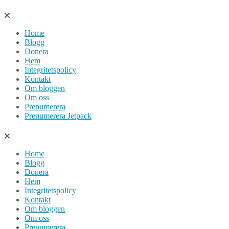
Hoppa
till
Home
innehåll
Blogg
Donera
Hem
Integritetspolicy
Kontakt
Om bloggen
Om oss
Prenumerera
Prenumerera Jetpack
Home
Blogg
Donera
Hem
Integritetspolicy
Kontakt
Om bloggen
Om oss
Prenumerera