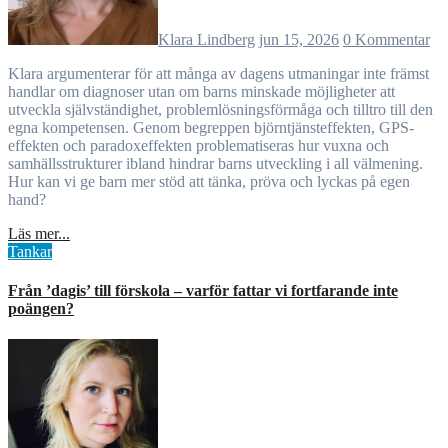
Klara Lindberg
jun 15, 2026
0 Kommentar
Klara argumenterar för att många av dagens utmaningar inte främst
handlar om diagnoser utan om barns minskade möjligheter att
utveckla självständighet, problemlösningsförmåga och tilltro till den
egna kompetensen. Genom begreppen björntjänsteffekten, GPS-
effekten och paradoxeffekten problematiseras hur vuxna och
samhällsstrukturer ibland hindrar barns utveckling i all välmening.
Hur kan vi ge barn mer stöd att tänka, pröva och lyckas på egen
hand?
Läs mer...
Tankar
Från ’dagis’ till förskola – varför fattar vi fortfarande inte
poängen?