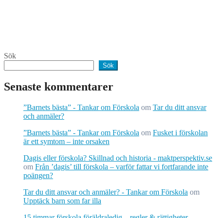
Sök
Sök
Senaste kommentarer
”Barnets bästa” - Tankar om Förskola
om
Tar du ditt ansvar
och anmäler?
”Barnets bästa” - Tankar om Förskola
om
Fusket i förskolan
är ett symtom – inte orsaken
Dagis eller förskola? Skillnad och historia - maktperspektiv.se
om
Från ’dagis’ till förskola – varför fattar vi fortfarande inte
poängen?
Tar du ditt ansvar och anmäler? - Tankar om Förskola
om
Upptäck barn som far illa
15 timmar förskola föräldraledig – regler & rättigheter -