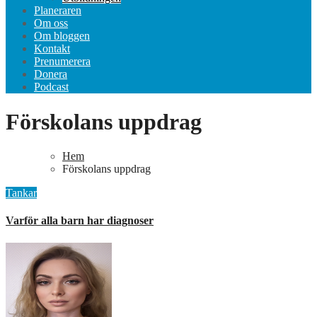
Planeraren
Om oss
Om bloggen
Kontakt
Prenumerera
Donera
Podcast
Förskolans uppdrag
Hem
Förskolans uppdrag
Tankar
Varför alla barn har diagnoser