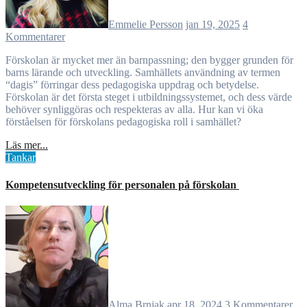
Emmelie Persson
jan 19, 2025
4
Kommentarer
Förskolan är mycket mer än barnpassning; den bygger grunden för
barns lärande och utveckling. Samhällets användning av termen
“dagis” förringar dess pedagogiska uppdrag och betydelse.
Förskolan är det första steget i utbildningssystemet, och dess värde
behöver synliggöras och respekteras av alla. Hur kan vi öka
förståelsen för förskolans pedagogiska roll i samhället?
Läs mer...
Tankar
Kompetensutveckling för personalen på förskolan
Alma Brnjak
apr 18, 2024
3 Kommentarer