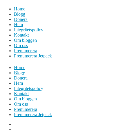
Hoppa
Home
till
Blogg
innehåll
Donera
Hem
Integritetspolicy
Kontakt
Om bloggen
Om oss
Prenumerera
Prenumerera Jetpack
Home
Blogg
Donera
Hem
Integritetspolicy
Kontakt
Om bloggen
Om oss
Prenumerera
Prenumerera Jetpack