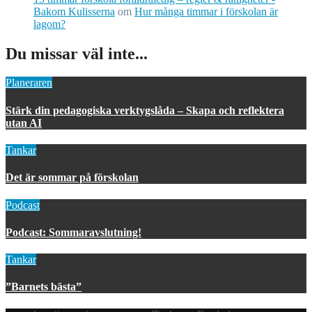
Bakom Kulisserna
om
Hur många timmar i förskolan är
lagom?
Du missar väl inte...
Planeraren
Stärk din pedagogiska verktygslåda – Skapa och reflektera
utan AI
Tankar
Det är sommar på förskolan
Podcast
Podcast: Sommaravslutning!
Tankar
”Barnets bästa”