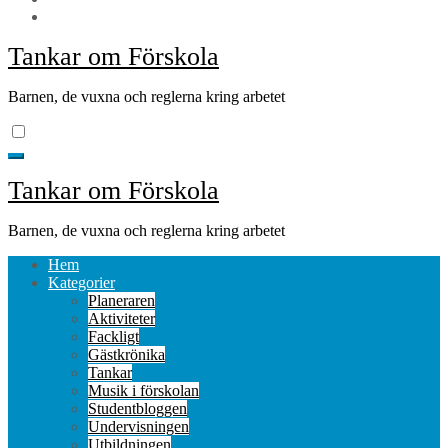
Tankar om Förskola
Barnen, de vuxna och reglerna kring arbetet
Tankar om Förskola
Barnen, de vuxna och reglerna kring arbetet
Hem
Kategorier
Planeraren
Aktiviteter
Fackligt
Gästkrönika
Tankar
Musik i förskolan
Studentbloggen
Undervisningen
Utbildningen