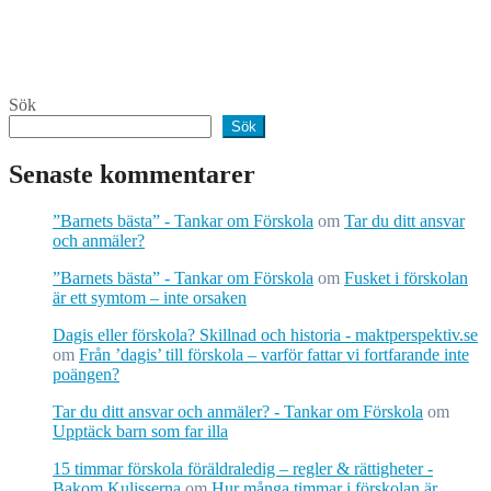
Sök
Sök
Senaste kommentarer
”Barnets bästa” - Tankar om Förskola
om
Tar du ditt ansvar
och anmäler?
”Barnets bästa” - Tankar om Förskola
om
Fusket i förskolan
är ett symtom – inte orsaken
Dagis eller förskola? Skillnad och historia - maktperspektiv.se
om
Från ’dagis’ till förskola – varför fattar vi fortfarande inte
poängen?
Tar du ditt ansvar och anmäler? - Tankar om Förskola
om
Upptäck barn som far illa
15 timmar förskola föräldraledig – regler & rättigheter -
Bakom Kulisserna
om
Hur många timmar i förskolan är