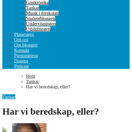
Gästkrönika
Tankar
Musik i förskolan
Studentbloggen
Undervisningen
Utbildningen
Planeraren
Om oss
Om bloggen
Kontakt
Prenumerera
Donera
Podcast
Hem
Tankar
Har vi beredskap, eller?
Tankar
Har vi beredskap, eller?