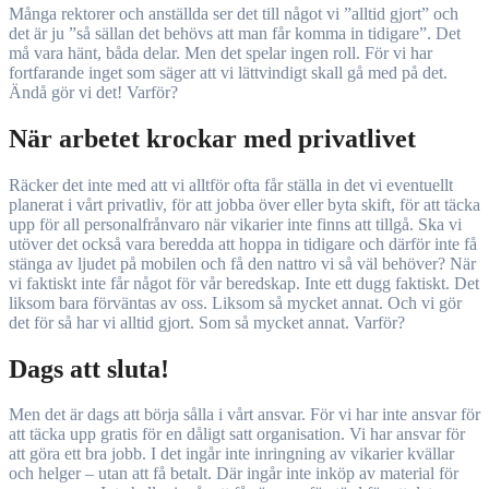
Många rektorer och anställda ser det till något vi ”alltid gjort” och
det är ju ”så sällan det behövs att man får komma in tidigare”. Det
må vara hänt, båda delar. Men det spelar ingen roll. För vi har
fortfarande inget som säger att vi lättvindigt skall gå med på det.
Ändå gör vi det! Varför?
När arbetet krockar med privatlivet
Räcker det inte med att vi alltför ofta får ställa in det vi eventuellt
planerat i vårt privatliv, för att jobba över eller byta skift, för att täcka
upp för all personalfrånvaro när vikarier inte finns att tillgå. Ska vi
utöver det också vara beredda att hoppa in tidigare och därför inte få
stänga av ljudet på mobilen och få den nattro vi så väl behöver? När
vi faktiskt inte får något för vår beredskap. Inte ett dugg faktiskt. Det
liksom bara förväntas av oss. Liksom så mycket annat. Och vi gör
det för så har vi alltid gjort. Som så mycket annat. Varför?
Dags att sluta!
Men det är dags att börja sålla i vårt ansvar. För vi har inte ansvar för
att täcka upp gratis för en dåligt satt organisation. Vi har ansvar för
att göra ett bra jobb. I det ingår inte inringning av vikarier kvällar
och helger – utan att få betalt. Där ingår inte inköp av material för