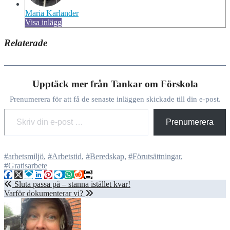
Maria Karlander
Visa inlägg
Relaterade
Upptäck mer från Tankar om Förskola
Prenumerera för att få de senaste inläggen skickade till din e-post.
Skriv din e-post …
Prenumerera
#arbetsmiljö
,
#Arbetstid
,
#Beredskap
,
#Förutsättningar
,
#Gratisarbete
Inläggsnavigering
Sluta passa på – stanna istället kvar!
Varför dokumenterar vi?