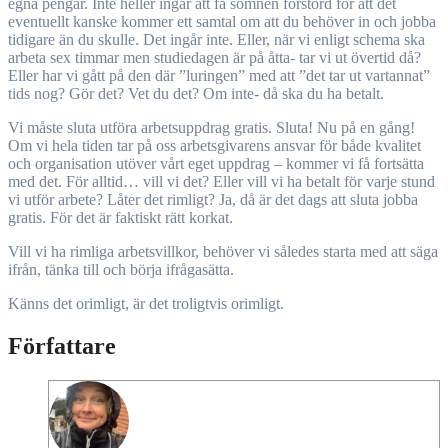
egna pengar. Inte heller ingår att få sömnen förstörd för att det
eventuellt kanske kommer ett samtal om att du behöver in och jobba
tidigare än du skulle. Det ingår inte. Eller, när vi enligt schema ska
arbeta sex timmar men studiedagen är på åtta- tar vi ut övertid då?
Eller har vi gått på den där ”luringen” med att ”det tar ut vartannat”
tids nog? Gör det? Vet du det? Om inte- då ska du ha betalt.
Vi måste sluta utföra arbetsuppdrag gratis. Sluta! Nu på en gång!
Om vi hela tiden tar på oss arbetsgivarens ansvar för både kvalitet
och organisation utöver vårt eget uppdrag – kommer vi få fortsätta
med det. För alltid… vill vi det? Eller vill vi ha betalt för varje stund
vi utför arbete? Låter det rimligt? Ja, då är det dags att sluta jobba
gratis. För det är faktiskt rätt korkat.
Vill vi ha rimliga arbetsvillkor, behöver vi således starta med att säga
ifrån, tänka till och börja ifrågasätta.
Känns det orimligt, är det troligtvis orimligt.
Författare