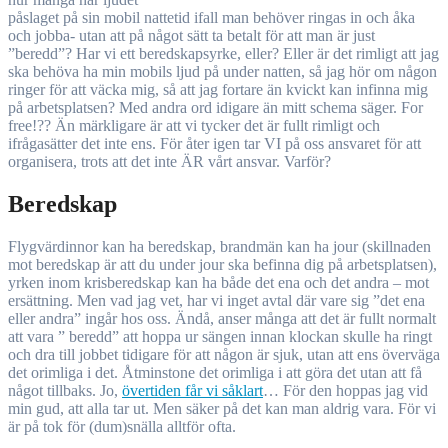
påslaget på sin mobil nattetid ifall man behöver ringas in och åka
och jobba- utan att på något sätt ta betalt för att man är just
”beredd”? Har vi ett beredskapsyrke, eller? Eller är det rimligt att jag
ska behöva ha min mobils ljud på under natten, så jag hör om någon
ringer för att väcka mig, så att jag fortare än kvickt kan infinna mig
på arbetsplatsen? Med andra ord idigare än mitt schema säger. For
free!?? Än märkligare är att vi tycker det är fullt rimligt och
ifrågasätter det inte ens. För åter igen tar VI på oss ansvaret för att
organisera, trots att det inte ÄR vårt ansvar. Varför?
Beredskap
Flygvärdinnor kan ha beredskap, brandmän kan ha jour (skillnaden
mot beredskap är att du under jour ska befinna dig på arbetsplatsen),
yrken inom krisberedskap kan ha både det ena och det andra – mot
ersättning. Men vad jag vet, har vi inget avtal där vare sig ”det ena
eller andra” ingår hos oss. Ändå, anser många att det är fullt normalt
att vara ” beredd” att hoppa ur sängen innan klockan skulle ha ringt
och dra till jobbet tidigare för att någon är sjuk, utan att ens överväga
det orimliga i det. Åtminstone det orimliga i att göra det utan att få
något tillbaks. Jo,
övertiden får vi såklart
… För den hoppas jag vid
min gud, att alla tar ut. Men säker på det kan man aldrig vara. För vi
är på tok för (dum)snälla alltför ofta.