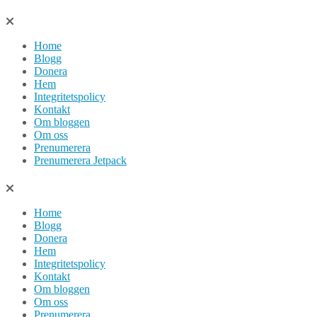
Hoppa
till
Home
innehåll
Blogg
Donera
Hem
Integritetspolicy
Kontakt
Om bloggen
Om oss
Prenumerera
Prenumerera Jetpack
Home
Blogg
Donera
Hem
Integritetspolicy
Kontakt
Om bloggen
Om oss
Prenumerera