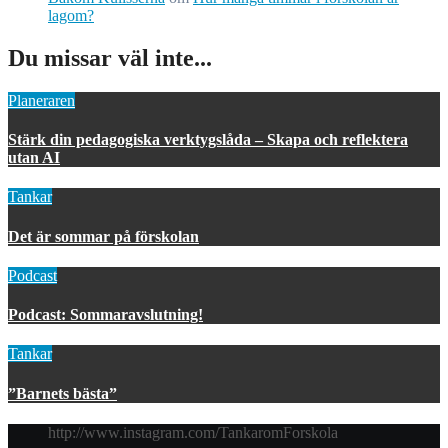
lagom?
Du missar väl inte...
Planeraren
Stärk din pedagogiska verktygslåda – Skapa och reflektera
utan AI
Tankar
Det är sommar på förskolan
Podcast
Podcast: Sommaravslutning!
Tankar
”Barnets bästa”
http://www.instagram.com/TankaromForskola