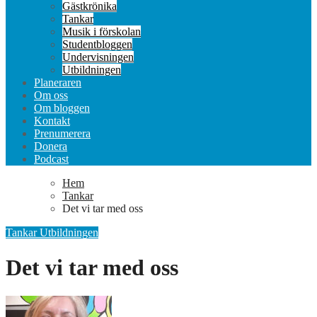
Gästkrönika
Tankar
Musik i förskolan
Studentbloggen
Undervisningen
Utbildningen
Planeraren
Om oss
Om bloggen
Kontakt
Prenumerera
Donera
Podcast
Hem
Tankar
Det vi tar med oss
Tankar
Utbildningen
Det vi tar med oss