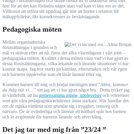
viktiga i utvärderingen och skulle önska att vi diskuterar dem mer.
Inte för att det kan förändra något utan vad kan vi lära oss av det.
Villkoren att utföra sitt uppdrag går inte att bortse i relation till
måluppfyllelse, likt konsekvenser av beslutstagande.
Pedagogiska möten
Mellan organisatoriska
förutsättningar i grunden och
mål vi strävar efter att nå, finns det allra väsentligaste i vårt jobb –
pedagogiska möten. Kvalitet i dessa möten visar vad vi har gjort av
dessa förutsättningarna, vilka lekande och lärande situationer vi har
kunnat skapa. Jag tror starkt på känslan, eftersmaken och vår egen
och barnens upplevelse som ett läsår lämnar efter sig.
Kommer barnen till mig och börjar meningen med ”
Alma, kommer
du ihåg när vi
…” vet jag att vi har gjort något bra. Detta tycker jag
är värdefullt, att ha
gemensamma minne, upplevelser
och referenser
som gör våra pedagogiska relationer ännu starkare. Här handlar det
om de mjuka värdena som grundar sig i trygghet, omsorg och
närvaro. De är ovärderliga och lämnar ett hållbart spår hos barnen
och är avgörande för barnens lärande och utveckling.
Det jag tar med mig från ”23/24 ”