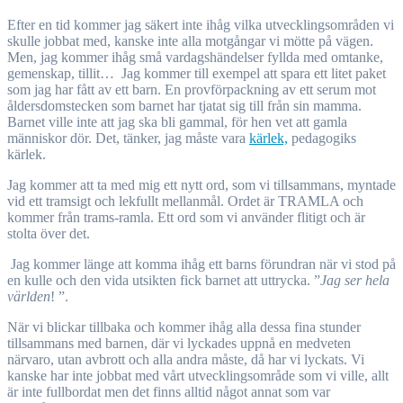
Efter en tid kommer jag säkert inte ihåg vilka utvecklingsområden vi
skulle jobbat med, kanske inte alla motgångar vi mötte på vägen.
Men, jag kommer ihåg små vardagshändelser fyllda med omtanke,
gemenskap, tillit… Jag kommer till exempel att spara ett litet paket
som jag har fått av ett barn. En provförpackning av ett serum mot
åldersdomstecken som barnet har tjatat sig till från sin mamma.
Barnet ville inte att jag ska bli gammal, för hen vet att gamla
människor dör. Det, tänker, jag måste vara
kärlek,
pedagogiks
kärlek.
Jag kommer att ta med mig ett nytt ord, som vi tillsammans, myntade
vid ett tramsigt och lekfullt mellanmål. Ordet är TRAMLA och
kommer från trams-ramla. Ett ord som vi använder flitigt och är
stolta över det.
Jag kommer länge att komma ihåg ett barns förundran när vi stod på
en kulle och den vida utsikten fick barnet att uttrycka. ”
Jag ser hela
världen
! ”.
När vi blickar tillbaka och kommer ihåg alla dessa fina stunder
tillsammans med barnen, där vi lyckades uppnå en medveten
närvaro, utan avbrott och alla andra måste, då har vi lyckats. Vi
kanske har inte jobbat med vårt utvecklingsområde som vi ville, allt
är inte fullbordat men det finns alltid något annat som var