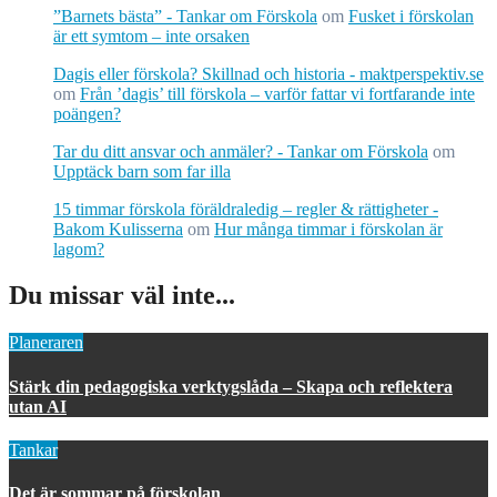
”Barnets bästa” - Tankar om Förskola
om
Fusket i förskolan
är ett symtom – inte orsaken
Dagis eller förskola? Skillnad och historia - maktperspektiv.se
om
Från ’dagis’ till förskola – varför fattar vi fortfarande inte
poängen?
Tar du ditt ansvar och anmäler? - Tankar om Förskola
om
Upptäck barn som far illa
15 timmar förskola föräldraledig – regler & rättigheter -
Bakom Kulisserna
om
Hur många timmar i förskolan är
lagom?
Du missar väl inte...
Planeraren
Stärk din pedagogiska verktygslåda – Skapa och reflektera
utan AI
Tankar
Det är sommar på förskolan