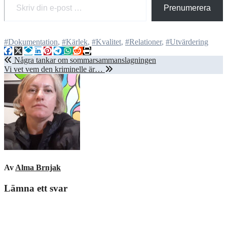
Prenumerera
#Dokumentation
,
#Kärlek
,
#Kvalitet
,
#Relationer
,
#Utvärdering
Inläggsnavigering
Några tankar om sommarsammanslagningen
Vi vet vem den kriminelle är…
Av
Alma Brnjak
Lämna ett svar