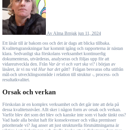
Av Alma Brnjak
jun 11, 2024
Ett läsår till är bakom oss och det är dags att blicka tillbaka.
Kvalitetsgranskningar har kommit igång och rapporterna är nästan
klara. Sedvanligt ska förskolans verksamhet kontinuerlig
dokumenteras, utvärderas, analyseras och följas upp för att
vidareutveckla den. Från
Var är vi och vart ska vi?
i början av
läsåret, är vi nu vid
Hur har det gått
? Frågan besvaras ofta utifrån
mål-och utvecklingsområde i relation till struktur -, process- och
resultatkvalitet.
Orsak och verkan
Förskolan är en komplex verksamhet och det går inte att dela på
dessa kvalitetsnivåer. Allt sker i någon form av orsak och verkan.
Varför blev det som det blev och kanske inte som vi hade tänkt oss?
Vad hade alla beslut haft för konsekvenser och vilka premisser
prioriterade vi? Jag anser att just strukturella förutsättningarna är