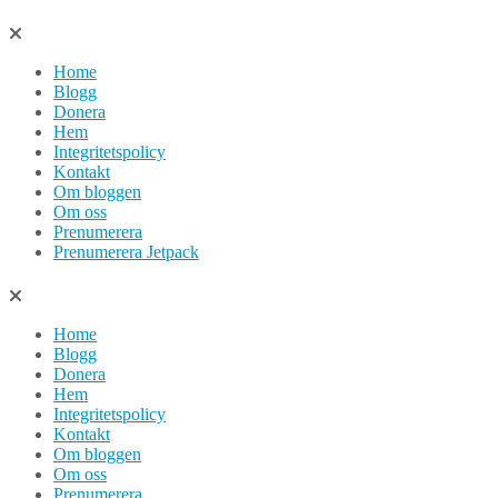
Hoppa
till
Home
innehåll
Blogg
Donera
Hem
Integritetspolicy
Kontakt
Om bloggen
Om oss
Prenumerera
Prenumerera Jetpack
Home
Blogg
Donera
Hem
Integritetspolicy
Kontakt
Om bloggen
Om oss
Prenumerera