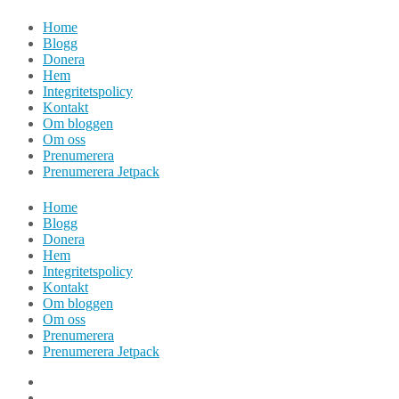
Hoppa
Home
till
Blogg
innehåll
Donera
Hem
Integritetspolicy
Kontakt
Om bloggen
Om oss
Prenumerera
Prenumerera Jetpack
Home
Blogg
Donera
Hem
Integritetspolicy
Kontakt
Om bloggen
Om oss
Prenumerera
Prenumerera Jetpack