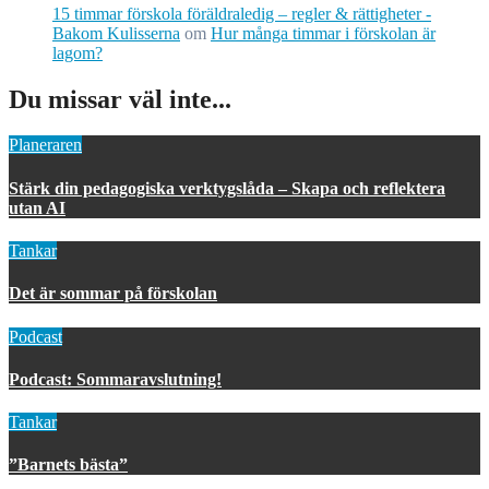
15 timmar förskola föräldraledig – regler & rättigheter -
Bakom Kulisserna
om
Hur många timmar i förskolan är
lagom?
Du missar väl inte...
Planeraren
Stärk din pedagogiska verktygslåda – Skapa och reflektera
utan AI
Tankar
Det är sommar på förskolan
Podcast
Podcast: Sommaravslutning!
Tankar
”Barnets bästa”