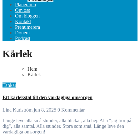
Planeraren
Om oss
Om bloggen
Kontakt
Prenumerera
Donera
Podcast
Kärlek
Hem
Kärlek
Tankar
Ett kärlekstal till den vardagliga omsorgen
Lina Karlström
jun 8, 2025
0 Kommentar
Länge leve alla små stunder, alla blickar, alla hej. Alla "jag tror på
dig", alla samtal. Alla stunder. Stora som små. Länge leve den
vardagliga omsorgen!