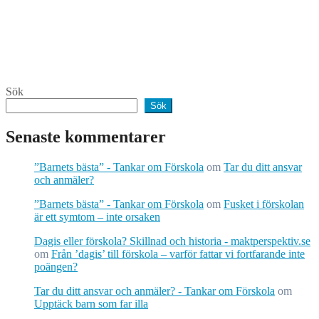
Sök
Sök
Senaste kommentarer
”Barnets bästa” - Tankar om Förskola
om
Tar du ditt ansvar
och anmäler?
”Barnets bästa” - Tankar om Förskola
om
Fusket i förskolan
är ett symtom – inte orsaken
Dagis eller förskola? Skillnad och historia - maktperspektiv.se
om
Från ’dagis’ till förskola – varför fattar vi fortfarande inte
poängen?
Tar du ditt ansvar och anmäler? - Tankar om Förskola
om
Upptäck barn som far illa