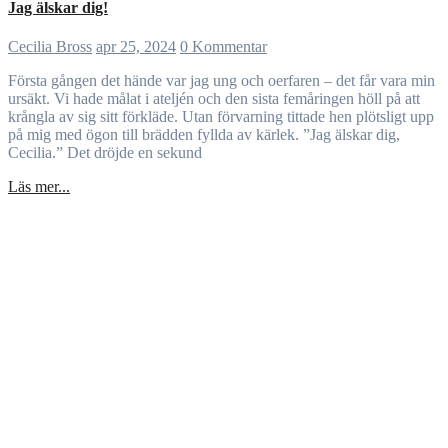
Jag älskar dig!
Cecilia Bross
apr 25, 2024
0 Kommentar
Första gången det hände var jag ung och oerfaren – det får vara min
ursäkt. Vi hade målat i ateljén och den sista femåringen höll på att
krångla av sig sitt förkläde. Utan förvarning tittade hen plötsligt upp
på mig med ögon till brädden fyllda av kärlek. ”Jag älskar dig,
Cecilia.” Det dröjde en sekund
Läs mer...