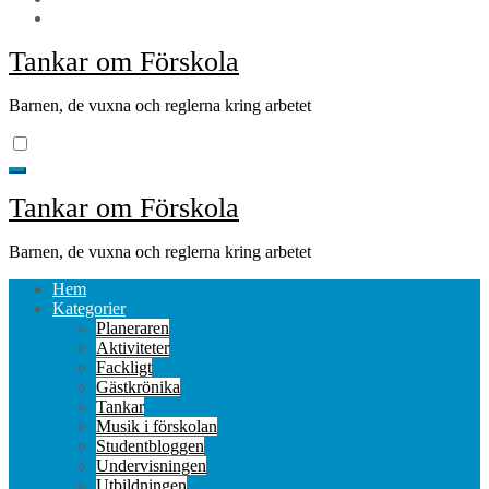
Tankar om Förskola
Barnen, de vuxna och reglerna kring arbetet
Tankar om Förskola
Barnen, de vuxna och reglerna kring arbetet
Hem
Kategorier
Planeraren
Aktiviteter
Fackligt
Gästkrönika
Tankar
Musik i förskolan
Studentbloggen
Undervisningen
Utbildningen