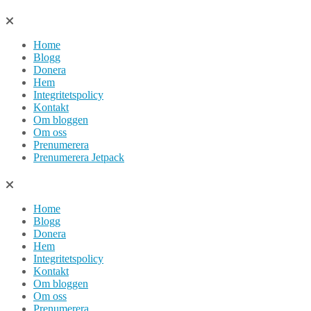
Hoppa
till
Home
innehåll
Blogg
Donera
Hem
Integritetspolicy
Kontakt
Om bloggen
Om oss
Prenumerera
Prenumerera Jetpack
Home
Blogg
Donera
Hem
Integritetspolicy
Kontakt
Om bloggen
Om oss
Prenumerera