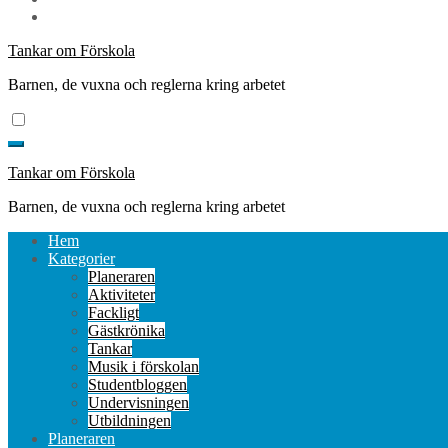
Tankar om Förskola
Barnen, de vuxna och reglerna kring arbetet
Tankar om Förskola
Barnen, de vuxna och reglerna kring arbetet
Hem
Kategorier
Planeraren
Aktiviteter
Fackligt
Gästkrönika
Tankar
Musik i förskolan
Studentbloggen
Undervisningen
Utbildningen
Planeraren