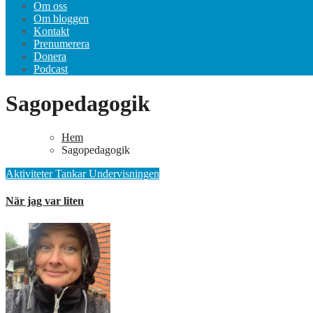
Om oss
Om bloggen
Kontakt
Prenumerera
Donera
Podcast
Sagopedagogik
Hem
Sagopedagogik
Aktiviteter
Tankar
Undervisningen
När jag var liten