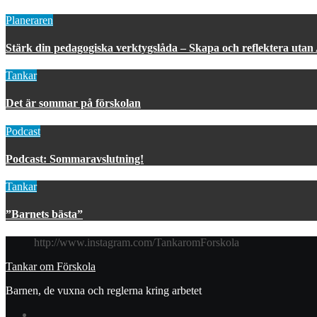
Planeraren
Stärk din pedagogiska verktygslåda – Skapa och reflektera utan
Tankar
Det är sommar på förskolan
Podcast
Podcast: Sommaravslutning!
Tankar
”Barnets bästa”
http://www.instagram.com/TankaromForskola
Tankar om Förskola
Barnen, de vuxna och reglerna kring arbetet