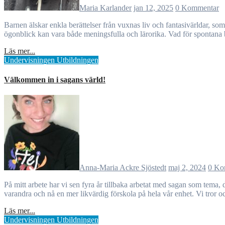
Maria Karlander
jan 12, 2025
0 Kommentar
Barnen älskar enkla berättelser från vuxnas liv och fantasivärldar, som fruktsagor om goda och elaka frukter. Dessa stunder erbjuder lärande i språk, natur och samhällskunskap, och bekräftar att små, kreativa
ögonblick kan vara både meningsfulla och lärorika. Vad för spontana 
Läs mer...
Undervisningen
Utbildningen
Välkommen in i sagans värld!
Anna-Maria Ackre Sjöstedt
maj 2, 2024
0 Ko
På mitt arbete har vi sen fyra år tillbaka arbetat med sagan som tema, där vi arbetar med samma saga på en hel enhet. Varför gör vi detta då? Sagan som gemensam nämnare ger oss möjlighet att inspireras av
varandra och nå en mer likvärdig förskola på hela vår enhet. Vi tror oc
Läs mer...
Undervisningen
Utbildningen