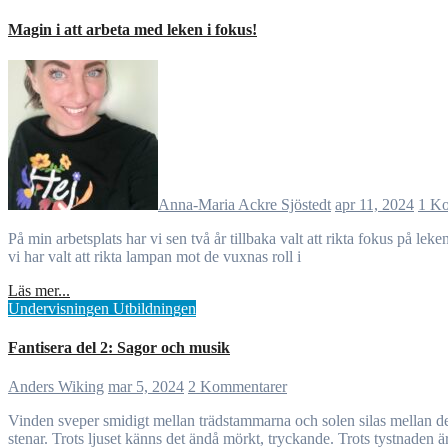
Magin i att arbeta med leken i fokus!
Anna-Maria Ackre Sjöstedt
apr 11, 2024
1 K
På min arbetsplats har vi sen två år tillbaka valt att rikta fokus på leken och dess centrala plats i utbildningen. Samt vilka effekter det har haft för att öka vår kvalité! Hur vet vi att vi nått till en högre kvalité då? Jo,
vi har valt att rikta lampan mot de vuxnas roll i
Läs mer...
Undervisningen
Utbildningen
Fantisera del 2: Sagor och musik
Anders Wiking
mar 5, 2024
2 Kommentarer
Vinden sveper smidigt mellan trädstammarna och solen silas mellan de täta trädkronornas blad. Ett gyllengrönt skimmer ligger i den tysta skogen där ljuden dämpas av undervegetationen och mossbeklädda
stenar. Trots ljuset känns det ändå mörkt, tryckande. Trots tystnaden är 