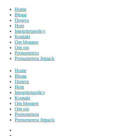
Hoppa
Home
till
Blogg
innehåll
Donera
Hem
Integritetspolicy
Kontakt
Om bloggen
Om oss
Prenumerera
Prenumerera Jetpack
Home
Blogg
Donera
Hem
Integritetspolicy
Kontakt
Om bloggen
Om oss
Prenumerera
Prenumerera Jetpack