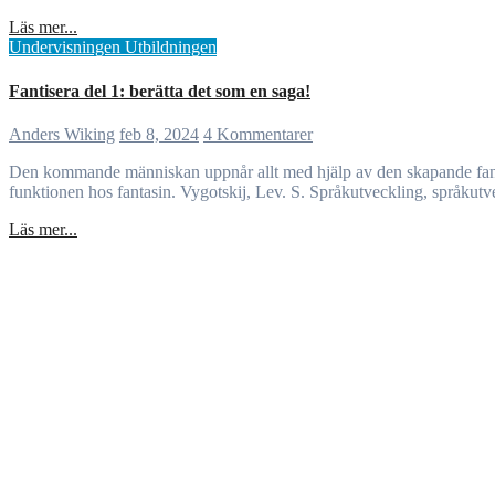
Läs mer...
Undervisningen
Utbildningen
Fantisera del 1: berätta det som en saga!
Anders Wiking
feb 8, 2024
4 Kommentarer
Den kommande människan uppnår allt med hjälp av den skapande fantasin: att orientera sig i framtidens värld och skapa ett beteende, som grundar sig på denna framtid och utgår ifrån den, är den allra viktigaste
funktionen hos fantasin. Vygotskij, Lev. S. Språkutveckling, språkutve
Läs mer...