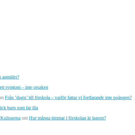
ch anmäler?
 ett symtom – inte orsaken
om
Från ’dagis’ till förskola – varför fattar vi fortfarande inte poängen?
ck barn som far illa
 Kulisserna
om
Hur många timmar i förskolan är lagom?