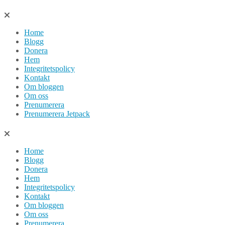
Hoppa
till
Home
innehåll
Blogg
Donera
Hem
Integritetspolicy
Kontakt
Om bloggen
Om oss
Prenumerera
Prenumerera Jetpack
Home
Blogg
Donera
Hem
Integritetspolicy
Kontakt
Om bloggen
Om oss
Prenumerera