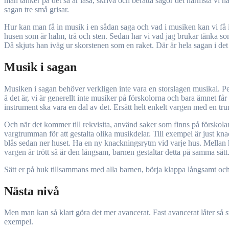
man tänker på det så är läsa, skriva och berätta sagor det närmsta v
sagan tre små grisar.
Hur kan man få in musik i en sådan saga och vad i musiken kan vi få in
husen som är halm, trä och sten. Sedan har vi vad jag brukar tänka som 
Då skjuts han iväg ur skorstenen som en raket. Där är hela sagan i det
Musik i sagan
Musiken i sagan behöver verkligen inte vara en storslagen musikal. Pe
ä det är, vi är generellt inte musiker på förskolorna och bara ämnet få
instrument ska vara en dal av det. Ersätt helt enkelt vargen med en t
Och när det kommer till rekvisita, använd saker som finns på förskolan
vargtrumman för att gestalta olika musikdelar. Till exempel är just kna
blås sedan ner huset. Ha en ny knackningsrytm vid varje hus. Mellan h
vargen är trött så är den långsam, barnen gestaltar detta på samma sätt. 
Sätt er på huk tillsammans med alla barnen, börja klappa långsamt och
Nästa nivå
Men man kan så klart göra det mer avancerat. Fast avancerat låter så
exempel.