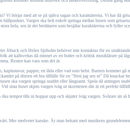
i någonsin kommer komma tidsresor och tankeöverföring. Denna gång ska
? Vi börjar med att se på själva sagan och karaktärerna. Vi har då gris
hållpunkter. Vargen ska helt enkelt springa mellan husen som grisarna lå
 stora hela, sen är det berättaren som besjälar karaktärerna och fyller 
ter Jöback och Helen Sjöholm behöver inte kontaktas för en smäktande du
r folk att kallsvettas då minnet av en butter och kritisk musiklärare på l
rumma. Resten kan vara som det är.
, kaplastavar, papper, en låda eller vad som helst. Barnen kommer gå me
ckandet på dörren ett bra tillfälle för en ”först jag sen ni” Då knackar
usen ska vargen springa snabbt eller långsamt. Spela då antingen snabbt
Vid sista huset skjuts vargen iväg ut skorstenen där är ett perfekt tillfäl
 öka tempot tills ni hoppar upp och skjuter iväg vargen. Svårare än så 
 svårt. Mer medvetet kanske. Är man bekant med musikens grundelement så