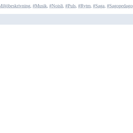
iljöbeskrivning
,
#Musik
,
#Noisli
,
#Puls
,
#Rytm
,
#Saga
,
#Sagopedago