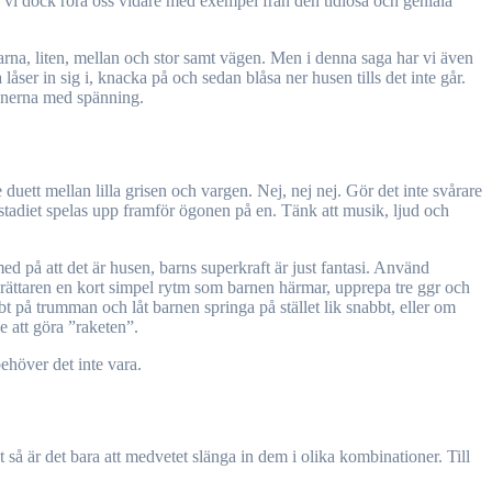
 vi dock röra oss vidare med exempel från den tidlösa och geniala
arna, liten, mellan och stor samt vägen. Men i denna saga har vi även
ser in sig i, knacka på och sedan blåsa ner husen tills det inte går.
scenerna med spänning.
ett mellan lilla grisen och vargen. Nej, nej nej. Gör det inte svårare
ågstadiet spelas upp framför ögonen på en. Tänk att musik, ljud och
d på att det är husen, barns superkraft är just fantasi. Använd
 berättaren en kort simpel rytm som barnen härmar, upprepa tre ggr och
 på trumman och låt barnen springa på stället lik snabbt, eller om
le att göra ”raketen”.
behöver det inte vara.
 är det bara att medvetet slänga in dem i olika kombinationer. Till