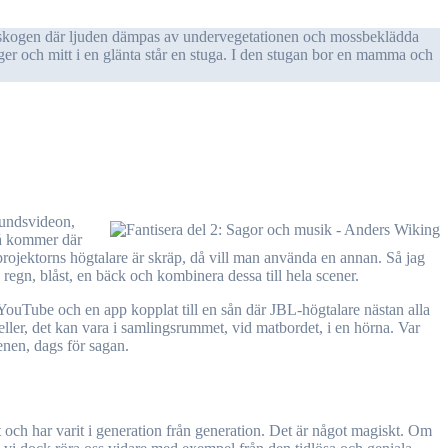
ringer och mitt i en glänta står en stuga. I den stugan bor en mamma och
så kommer där
 projektorns högtalare är skräp, då vill man använda en annan. Så jag
 regn, blåst, en bäck och kombinera dessa till hela scener.
uTube och en app kopplat till en sån där JBL-högtalare nästan alla
eller, det kan vara i samlingsrummet, vid matbordet, i en hörna. Var
cenen, dags för sagan.
 och har varit i generation från generation. Det är något magiskt. Om