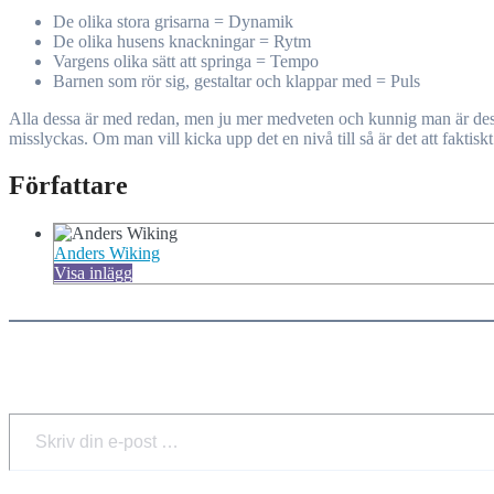
De olika stora grisarna = Dynamik
De olika husens knackningar = Rytm
Vargens olika sätt att springa = Tempo
Barnen som rör sig, gestaltar och klappar med = Puls
Alla dessa är med redan, men ju mer medveten och kunnig man är desto me
misslyckas. Om man vill kicka upp det en nivå till så är det att faktisk
Författare
Anders Wiking
Visa inlägg
Skriv din e-post …