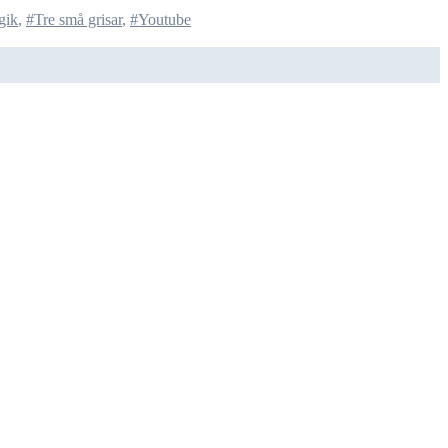
gik
,
#Tre små grisar
,
#Youtube