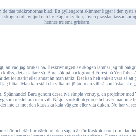
r skogen full av ljud och liv. Fåglar kvittrar, löven prasslar, tassar sp
hennes tre små grisbarn.
pa kuliss, det är lättare så. Bara sök på background Forest på YouTube 
det för starkt eller annat än man tänkt. Det kan helt enkelt vara så att
 jag hittat. Man kan ställa in vilka miljöljud man vill så som åska, skog,
 Spännande! Bara genom dessa två simpla verktyg, en projektor med Yo
verktyg som medel om man vill. Något särskilt utrymme behöver man inte h
 det inte är mot den klassiska kala väggen eller vita duken. Nu har vi s
r här och där hur värdefull den sagan är för förskolor runt om i landet