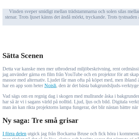
Vinden sveper smidigt mellan trädstammarna och solen silas mellan de täta trädkronornas blad. Ett gyllengrönt skimmer ligger i den tysta skogen där ljuden dämpas av undervegetationen och mossbeklädda
stenar. Trots ljuset känns det ändå mörkt, tryckande. Trots tystnaden ä
Sätta Scenen
Detta var kanske men mer utbroderad miljöbeskrivning, rent ordmässigt, än vad jag brukar ha. Beskrivningen av skogen lämnar jag till bakgrundsvideon,
jag använder gärna en film från YouTube och en projektor för att ska
massor med alternativ. Ljudet får man ofta på köpet med, men ibland är 
har en app som heter
Noisli
, den är det bästa bakgrundsljuds-verktyget
Vad sägs om en regnig dag i skogen med mullrande åska i bakgrunden.
har så är vi i sagans värld på nolltid. Ljud, ljus och bild. Digitala 
man än kan rikta projektorns lampa fungerar, det blir nästan bättre när
Ny saga: Tre små grisar
I förra delen
utgick jag från Bockarna Bruse och fick höra i kommentare