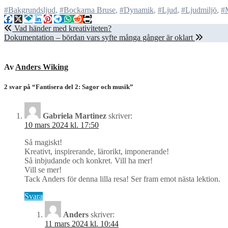
#Bakgrundsljud
,
#Bockarna Bruse
,
#Dynamik
,
#Ljud
,
#Ljudmiljö
,
#M
Inläggsnavigering
Vad händer med kreativiteten?
Dokumentation – bördan vars syfte många gånger är oklart
Av
Anders Wiking
2 svar på “Fantisera del 2: Sagor och musik”
Gabriela Martinez
skriver:
10 mars 2024 kl. 17:50
Så magiskt!
Kreativt, inspirerande, lärorikt, imponerande!
Så inbjudande och konkret. Vill ha mer!
Vill se mer!
Tack Anders för denna lilla resa! Ser fram emot nästa lektion.
Svara
Anders
skriver:
11 mars 2024 kl. 10:44