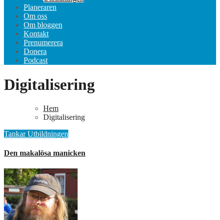
Planeraren
Om oss
Om bloggen
Kontakt
Prenumerera
Donera
Podcast
Digitalisering
Hem
Digitalisering
Tankar
Utbildningen
Den makalösa manicken