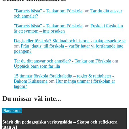
”Barnets bästa” - Tankar om Förskola
om
Tar du ditt ansvar
och anmäler?
”Barnets bästa” - Tankar om Förskola
om
Fusket i förskolan
är ett symtom – inte orsaken
Dagis eller förskola? Skillnad och historia - maktperspektiv.se
om
Från ’dagis’ till förskola – varför fattar vi fortfarande inte
poängen?
Tar du ditt ansvar och anmäler? - Tankar om Förskola
om
Upptäck barn som far illa
15 timmar förskola föräldraledig – regler & rättigheter -
Bakom Kulisserna
om
Hur många timmar i förskolan är
lagom?
Du missar väl inte...
Planeraren
Stärk din pedagogiska verktygslåda – Skapa och reflektera
utan AI