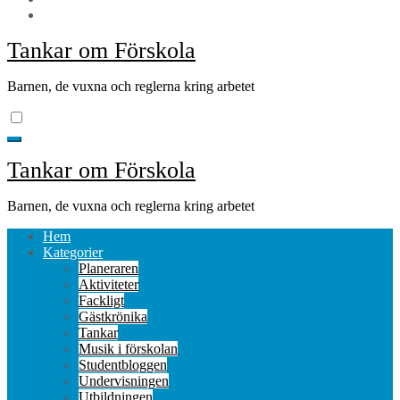
Tankar om Förskola
Barnen, de vuxna och reglerna kring arbetet
Tankar om Förskola
Barnen, de vuxna och reglerna kring arbetet
Hem
Kategorier
Planeraren
Aktiviteter
Fackligt
Gästkrönika
Tankar
Musik i förskolan
Studentbloggen
Undervisningen
Utbildningen