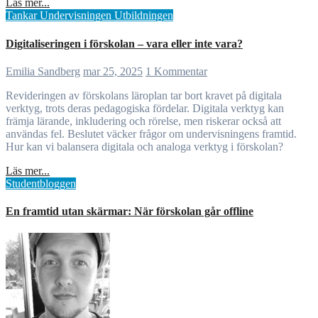
Läs mer...
Tankar
Undervisningen
Utbildningen
Digitaliseringen i förskolan – vara eller inte vara?
Emilia Sandberg
mar 25, 2025
1 Kommentar
Revideringen av förskolans läroplan tar bort kravet på digitala
verktyg, trots deras pedagogiska fördelar. Digitala verktyg kan
främja lärande, inkludering och rörelse, men riskerar också att
användas fel. Beslutet väcker frågor om undervisningens framtid.
Hur kan vi balansera digitala och analoga verktyg i förskolan?
Läs mer...
Studentbloggen
En framtid utan skärmar: När förskolan går offline