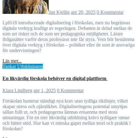
Jan Kjellin
apr 20, 2025
0 Kommentar
Lpfö18 introducerade digitalisering i förskolan, men nu begränsas
digitala verktyg kraftigt av regeringen. Debatten är delad mellan de
som ser risker och de som ser pedagogiska möjligheter. Lärare
ifrågasätter varför deras profession inte får styra. Vem bör bestämma
över digitala verktyg i förskolan – politiker eller de som är ansvariga
för undervisningen?
Läs mer...
Tankar
Utbildningen
En likvärdig förskola behöver en digital plattform
Klara Lindberg
apr 1, 2025
0 Kommentar
Förskolan hanterar ständigt nya krav utan tydliga riktlinjer, vilket
skapar stress och ojämlikhet. Digitaliseringens potential utnyttjas
sällan fullt ut, och pedagogerna lämnas ensamma med stora
utmaningar. För en mer likvärdig utbildning krävs tydligare ramar
och bättre stöd. Hur kan vi minska gapet mellan teori och praktik i
förskolan?