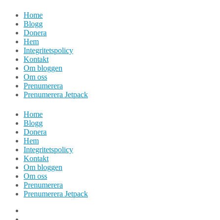
Hoppa
Home
till
Blogg
innehåll
Donera
Hem
Integritetspolicy
Kontakt
Om bloggen
Om oss
Prenumerera
Prenumerera Jetpack
Home
Blogg
Donera
Hem
Integritetspolicy
Kontakt
Om bloggen
Om oss
Prenumerera
Prenumerera Jetpack