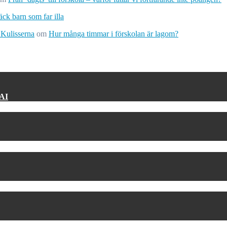
ck barn som far illa
 Kulisserna
om
Hur många timmar i förskolan är lagom?
 AI