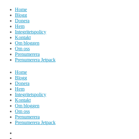
Hoppa
Home
till
Blogg
innehåll
Donera
Hem
Integritetspolicy
Kontakt
Om bloggen
Om oss
Prenumerera
Prenumerera Jetpack
Home
Blogg
Donera
Hem
Integritetspolicy
Kontakt
Om bloggen
Om oss
Prenumerera
Prenumerera Jetpack