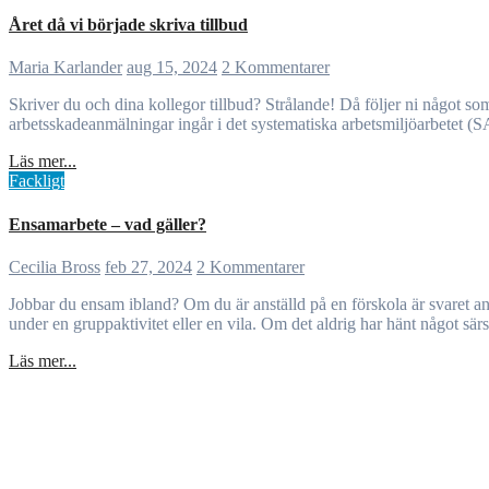
Året då vi började skriva tillbud
Maria Karlander
aug 15, 2024
2 Kommentarer
Skriver du och dina kollegor tillbud? Strålande! Då följer ni något som ingår i ert arbetsuppdrag. Om inte; låt detta bli det läsår då ni börjar skriva dem! Att låta bli, är inte ett alternativ. Att skriva tillbud samt
arbetsskadeanmälningar ingår i det systematiska arbetsmiljöarbetet (SA
Läs mer...
Fackligt
Ensamarbete – vad gäller?
Cecilia Bross
feb 27, 2024
2 Kommentarer
Jobbar du ensam ibland? Om du är anställd på en förskola är svaret antagligen ja. Ibland är du kanske helt ensam med ett eller flera barn – som vid öppning och stängning. Ibland är du kanske relativt ensam som
under en gruppaktivitet eller en vila. Om det aldrig har hänt något sär
Läs mer...