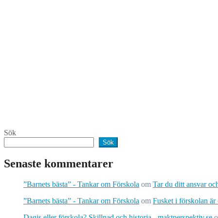
Sök
Sök
Senaste kommentarer
”Barnets bästa” - Tankar om Förskola
om
Tar du ditt ansvar o
”Barnets bästa” - Tankar om Förskola
om
Fusket i förskolan är
Dagis eller förskola? Skillnad och historia - maktperspektiv.se