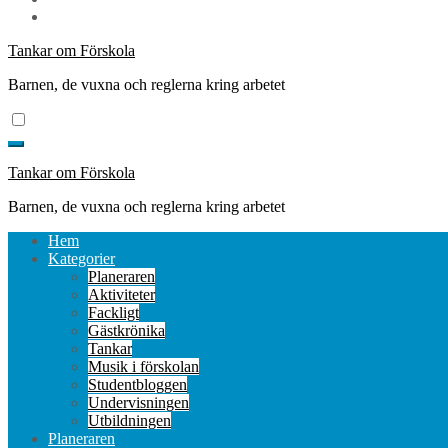
Tankar om Förskola
Barnen, de vuxna och reglerna kring arbetet
Tankar om Förskola
Barnen, de vuxna och reglerna kring arbetet
Hem
Kategorier
Planeraren
Aktiviteter
Fackligt
Gästkrönika
Tankar
Musik i förskolan
Studentbloggen
Undervisningen
Utbildningen
Planeraren