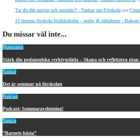
Tar du ditt ansvar och anmäler? - Tankar om Förskola
om
Upptä
15 timmar förskola föräldraledig – regler & rättigheter - Bakom
Du missar väl inte...
Planeraren
Stärk din pedagogiska verktygslåda – Skapa och reflektera utan
Tankar
Det är sommar på förskolan
Podcast
Podcast: Sommaravslutning!
Tankar
”Barnets bästa”