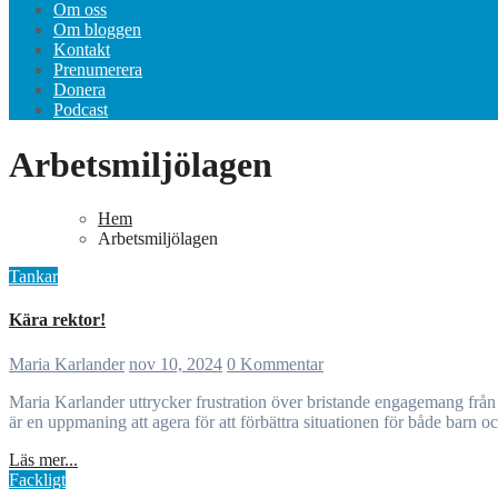
Om oss
Om bloggen
Kontakt
Prenumerera
Donera
Podcast
Arbetsmiljölagen
Hem
Arbetsmiljölagen
Tankar
Kära rektor!
Maria Karlander
nov 10, 2024
0 Kommentar
Maria Karlander uttrycker frustration över bristande engagemang från rektorer i förskoleverksamhetens utmaningar. Maria uppmanar rektor att lyfta frågor om budget och arbetsmiljö, samt stödja personalen. Det
är en uppmaning att agera för att förbättra situationen för både barn o
Läs mer...
Fackligt