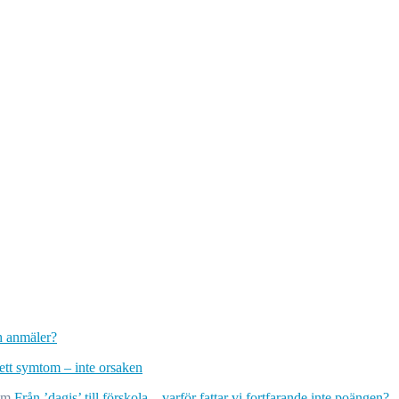
ch anmäler?
 ett symtom – inte orsaken
om
Från ’dagis’ till förskola – varför fattar vi fortfarande inte poängen?