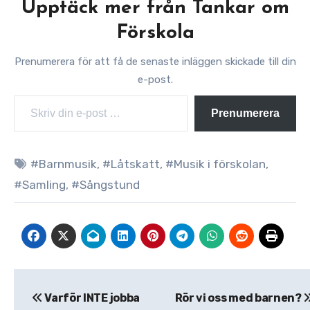
Upptäck mer från Tankar om
Förskola
Prenumerera för att få de senaste inläggen skickade till din
e-post.
Skriv din e-post …
Prenumerera
#Barnmusik
,
#Låtskatt
,
#Musik i förskolan
,
#Samling
,
#Sångstund
Inläggsnavigering
Varför INTE jobba
Rör vi oss med barnen?