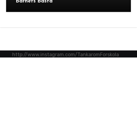
”Barnets bästa”
http://www.instagram.com/TankaromForskola
Tankar om Förskola
Barnen, de vuxna och reglerna kring arbetet