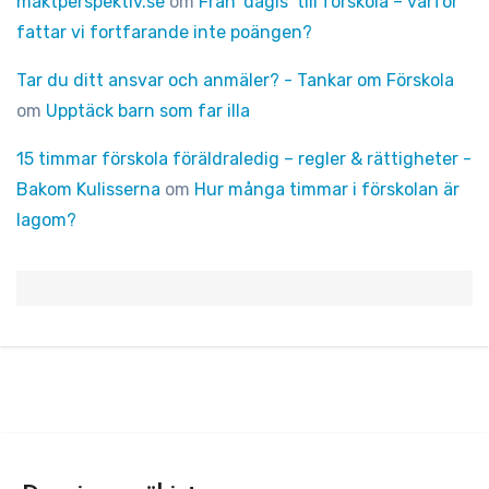
maktperspektiv.se
om
Från ’dagis’ till förskola – varför
fattar vi fortfarande inte poängen?
Tar du ditt ansvar och anmäler? - Tankar om Förskola
om
Upptäck barn som far illa
15 timmar förskola föräldraledig – regler & rättigheter -
Bakom Kulisserna
om
Hur många timmar i förskolan är
lagom?