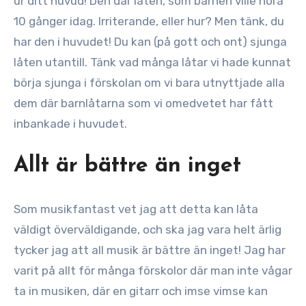
ur ditt huvud! Den där låten, som barnen ville höra
10 gånger idag. Irriterande, eller hur? Men tänk, du
har den i huvudet! Du kan (på gott och ont) sjunga
låten utantill. Tänk vad många låtar vi hade kunnat
börja sjunga i förskolan om vi bara utnyttjade alla
dem där barnlåtarna som vi omedvetet har fått
inbankade i huvudet.
Allt är bättre än inget
Som musikfantast vet jag att detta kan låta
väldigt överväldigande, och ska jag vara helt ärlig
tycker jag att all musik är bättre än inget! Jag har
varit på allt för många förskolor där man inte vågar
ta in musiken, där en gitarr och imse vimse kan