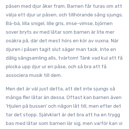
påsen med djur åker fram. Barnen får turas om att
välja ett djur ur påsen, och tillhörande sång sjungs.
Bä-bä, lilla snigel, lille gris, imse-vimse, björnen
sover bryts av med låtar som barnen är lite mer
osäkra på, där det mest hörs en kör av vuxna. När
djuren i påsen tagit slut säger man tack. Inte en
dålig sångsamling alls, tvärtom! Tänk vad kul att få
plocka upp djur ur en påse, och så bra att få
associera musik till dem.
Men det är väl just detta, att det inte sjungs så
många fler låtar än dessa. Oftast kan barnen även
’Hjulen på bussen’ och någon låt till, men efter det
tar det stopp. Självklart är det bra att ha en trygg
bas med låtar som barnen lär sig, men varför kan vi