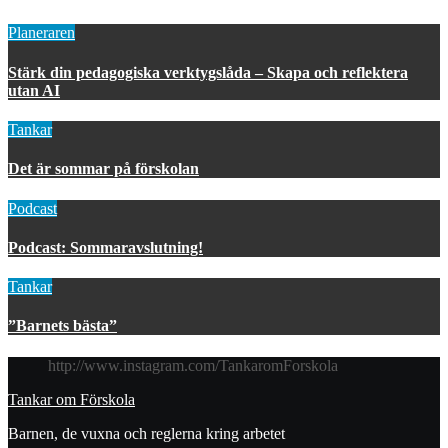
Planeraren
Stärk din pedagogiska verktygslåda – Skapa och reflektera
utan AI
Tankar
Det är sommar på förskolan
Podcast
Podcast: Sommaravslutning!
Tankar
”Barnets bästa”
http://www.instagram.com/TankaromForskola
Tankar om Förskola
Barnen, de vuxna och reglerna kring arbetet