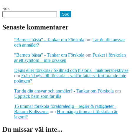
Sök
Sök
Senaste kommentarer
”Barnets bästa” - Tankar om Förskola
om
Tar du ditt ansvar
och anmäler?
”Barnets bästa” - Tankar om Förskola
om
Fusket i förskolan
är ett symtom – inte orsaken
Dagis eller förskola? Skillnad och historia - maktperspektiv.se
om
Från ’dagis’ till förskola – varför fattar vi fortfarande inte
poängen?
Tar du ditt ansvar och anmäler? - Tankar om Förskola
om
Upptäck barn som far illa
15 timmar förskola föräldraledig – regler & rättigheter -
Bakom Kulisserna
om
Hur många timmar i förskolan är
lagom?
Du missar väl inte...