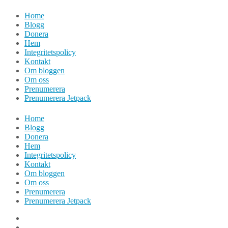
Hoppa
Home
till
Blogg
innehåll
Donera
Hem
Integritetspolicy
Kontakt
Om bloggen
Om oss
Prenumerera
Prenumerera Jetpack
Home
Blogg
Donera
Hem
Integritetspolicy
Kontakt
Om bloggen
Om oss
Prenumerera
Prenumerera Jetpack