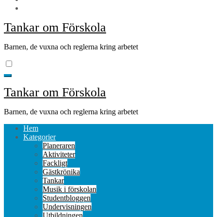
Tankar om Förskola
Barnen, de vuxna och reglerna kring arbetet
Tankar om Förskola
Barnen, de vuxna och reglerna kring arbetet
Hem
Kategorier
Planeraren
Aktiviteter
Fackligt
Gästkrönika
Tankar
Musik i förskolan
Studentbloggen
Undervisningen
Utbildningen