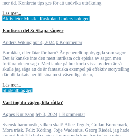
mer tid. Konkreta tips ges för att undvika uttråkning.
Läs mer...
Aktiviteter
Musik i förskolan
Undervisningen
Fantisera del 3: Skapa sånger
Anders Wiking
apr 4, 2024
0 Kommentar
Barnlåtar, eller låtar för barn? Är generellt uppbyggda som sagor.
Det är kanske inte den mest intrikata och episka av sagor, men
fortfarande en saga. Med tanke på hur korta vissa av dem är så
skulle jag säga att de är fantastiska exempel på effektiv storytelling
där allt kokats ner till sina mest väsentliga delar,
Läs mer...
Studentbloggen
Vart tog du vägen, lilla råtta?
Agnes Knutsson
feb 3, 2024
1 Kommentar
Svensk barnmusik, vilken skatt! Alice Tegnér, Gullan Bornemark,
Mora träsk, Felix Körling, Jojje Wadenius, Georg Riedel, jag hade
kunnat fortsätta hela dagen. I nuvarande kurs har jag och mina