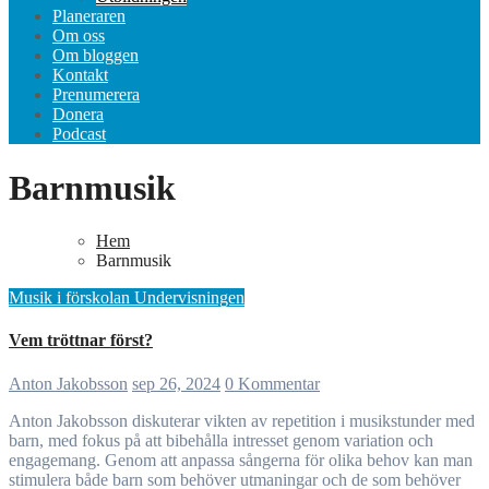
Planeraren
Om oss
Om bloggen
Kontakt
Prenumerera
Donera
Podcast
Barnmusik
Hem
Barnmusik
Musik i förskolan
Undervisningen
Vem tröttnar först?
Anton Jakobsson
sep 26, 2024
0 Kommentar
Anton Jakobsson diskuterar vikten av repetition i musikstunder med
barn, med fokus på att bibehålla intresset genom variation och
engagemang. Genom att anpassa sångerna för olika behov kan man
stimulera både barn som behöver utmaningar och de som behöver