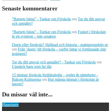
Senaste kommentarer
”Barnets bästa” - Tankar om Förskola
om
Tar du ditt ansvar
och anmäler?
”Barnets bästa” - Tankar om Förskola
om
Fusket i förskolan
är ett symtom – inte orsaken
Dagis eller förskola? Skillnad och historia - maktperspektiv.se
om
Från ’dagis’ till förskola – varför fattar vi fortfarande inte
poängen?
Tar du ditt ansvar och anmäler? - Tankar om Förskola
om
Upptäck barn som far illa
15 timmar förskola föräldraledig – regler & rättigheter -
Bakom Kulisserna
om
Hur många timmar i förskolan är
lagom?
Du missar väl inte...
Planeraren