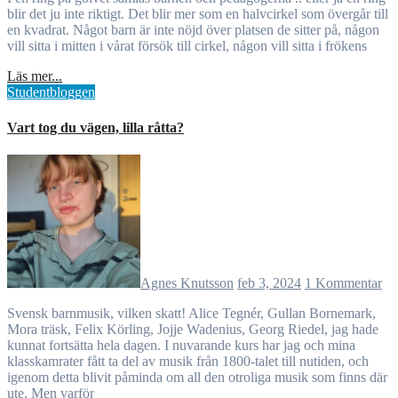
blir det ju inte riktigt. Det blir mer som en halvcirkel som övergår till
en kvadrat. Något barn är inte nöjd över platsen de sitter på, någon
vill sitta i mitten i vårat försök till cirkel, någon vill sitta i frökens
Läs mer...
Studentbloggen
Vart tog du vägen, lilla råtta?
Agnes Knutsson
feb 3, 2024
1 Kommentar
Svensk barnmusik, vilken skatt! Alice Tegnér, Gullan Bornemark,
Mora träsk, Felix Körling, Jojje Wadenius, Georg Riedel, jag hade
kunnat fortsätta hela dagen. I nuvarande kurs har jag och mina
klasskamrater fått ta del av musik från 1800-talet till nutiden, och
igenom detta blivit påminda om all den otroliga musik som finns där
ute. Men varför