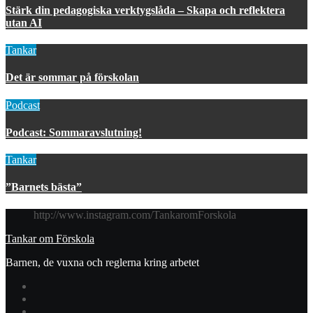
Stärk din pedagogiska verktygslåda – Skapa och reflektera
utan AI
Tankar
Det är sommar på förskolan
Podcast
Podcast: Sommaravslutning!
Tankar
”Barnets bästa”
http://www.instagram.com/TankaromForskola
Tankar om Förskola
Barnen, de vuxna och reglerna kring arbetet