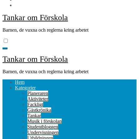
Tankar om Förskola
Barnen, de vuxna och reglerna kring arbetet
Tankar om Förskola
Barnen, de vuxna och reglerna kring arbetet
Hem
Kategorier
Planeraren
Aktiviteter
Fackligt
Gästkrönika
Tankar
Musik i förskolan
Studentbloggen
Undervisningen
Utbildningen