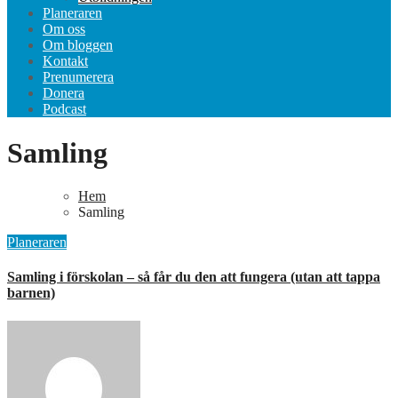
Planeraren
Om oss
Om bloggen
Kontakt
Prenumerera
Donera
Podcast
Samling
Hem
Samling
Planeraren
Samling i förskolan – så får du den att fungera (utan att tappa
barnen)