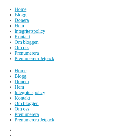
Hoppa
Home
till
Blogg
innehåll
Donera
Hem
Integritetspolicy
Kontakt
Om bloggen
Om oss
Prenumerera
Prenumerera Jetpack
Home
Blogg
Donera
Hem
Integritetspolicy
Kontakt
Om bloggen
Om oss
Prenumerera
Prenumerera Jetpack