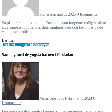
Planeraren
aug 1, 2025
0 Kommentar
Så planerar du en samling i förskolan som fungerar: tydlig struktur,
åldersanpassning, fem färdiga samlingsidéer och lösningar på de
vanligaste problemen.
Läs mer...
Undervisningen
Utbildningen
Samling med de yngsta barnen i förskolan
Maria Sjöström-Fyhr
maj 7, 2024
0
Kommentar
I en ring på golvet samlas barnen och pedagogerna .. eller ja en ring