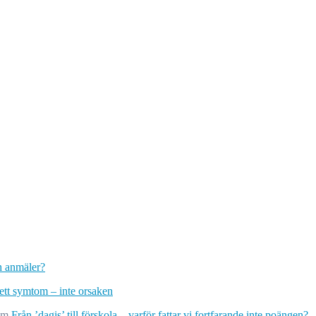
ch anmäler?
 ett symtom – inte orsaken
om
Från ’dagis’ till förskola – varför fattar vi fortfarande inte poängen?