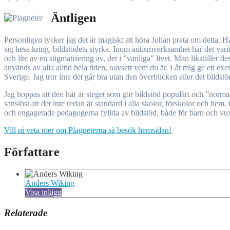
Äntligen
Personligen tycker jag det är magiskt att höra Johan prata om detta. 
sig hesa kring, bildstödets styrka. Inom autismverksamhet har det vari
och lite av en stigmatisering av, det i ”vanliga” livet. Man likställer
används av alla alltid hela tiden, oavsett vem du är. Låt mig ge ett exem
Sverige. Jag tror inte det går bra utan den överblicken eller det bilds
Jag hoppas att den här är steget som gör bildstöd populärt och ”normalis
sanslöst att det inte redan är standard i alla skolor, förskolor och hem
och engagerade pedagogerna fyllda av bildstöd, både för barn och vu
Vill ni veta mer om Plagneterna så besök hemsidan!
Författare
Anders Wiking
Visa inlägg
Relaterade