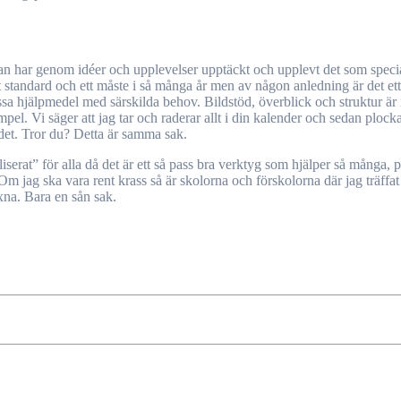
Han har genom idéer och upplevelser upptäckt och upplevt det som speci
t standard och ett måste i så många år men av någon anledning är det et
 dessa hjälpmedel med särskilda behov. Bildstöd, överblick och struktur är
pel. Vi säger att jag tar och raderar allt i din kalender och sedan plockar 
tödet. Tror du? Detta är samma sak.
erat” för alla då det är ett så pass bra verktyg som hjälper så många, på 
. Om jag ska vara rent krass så är skolorna och förskolorna där jag träffa
xna. Bara en sån sak.