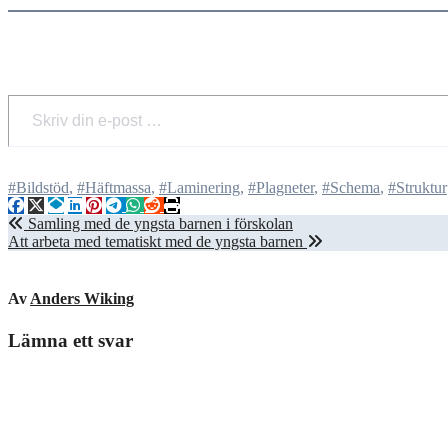
Skriv din e-post …
#Bildstöd
,
#Häftmassa
,
#Laminering
,
#Plagneter
,
#Schema
,
#Struktur
Inläggsnavigering
Samling med de yngsta barnen i förskolan
Att arbeta med tematiskt med de yngsta barnen
Av
Anders Wiking
Lämna ett svar