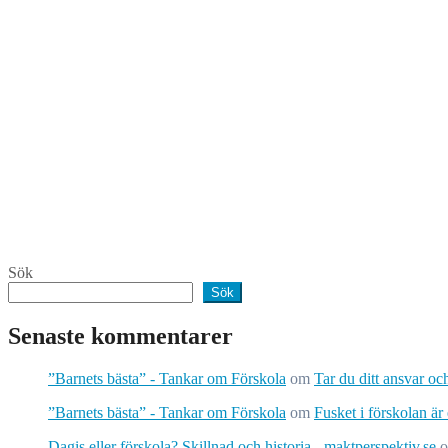
Sök
Sök
Senaste kommentarer
”Barnets bästa” - Tankar om Förskola
om
Tar du ditt ansvar o
”Barnets bästa” - Tankar om Förskola
om
Fusket i förskolan är
Dagis eller förskola? Skillnad och historia - maktperspektiv.se