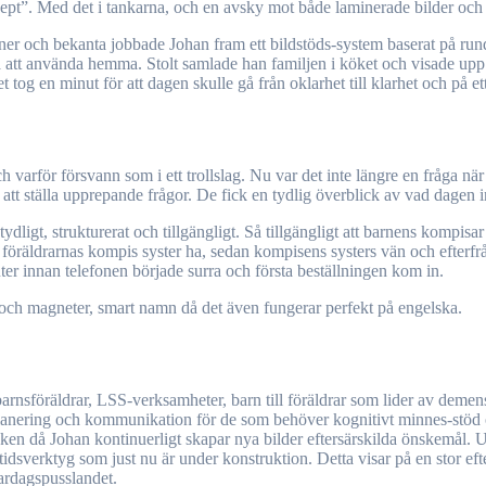
ncept”. Med det i tankarna, och en avsky mot både laminerade bilder oc
vänner och bekanta jobbade Johan fram ett bildstöds-system baserat på r
eka att använda hemma. Stolt samlade han familjen i köket och visade u
et tog en minut för att dagen skulle gå från oklarhet till klarhet och på e
rför försvann som i ett trollslag. Nu var det inte längre en fråga när ba
för att ställa upprepande frågor. De fick en tydlig överblick av vad dagen
dligt, strukturerat och tillgängligt. Så tillgängligt att barnens kompisar
 föräldrarnas kompis syster ha, sedan kompisens systers vän och efterfråg
ter innan telefonen började surra och första beställningen kom in.
ch magneter, smart namn då det även fungerar perfekt på engelska.
rnsföräldrar, LSS-verksamheter, barn till föräldrar som lider av demens
 planering och kommunikation för de som behöver kognitivt minnes-stöd
tycken då Johan kontinuerligt skapar nya bilder eftersärskilda önskemål.
idsverktyg som just nu är under konstruktion. Detta visar på en stor ef
 vardagspusslandet.