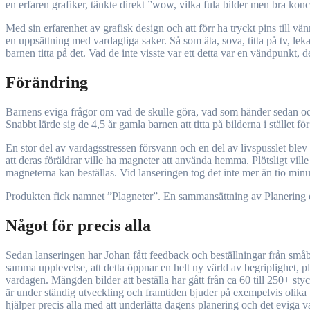
en erfaren grafiker, tänkte direkt ”wow, vilka fula bilder men bra ko
Med sin erfarenhet av grafisk design och att förr ha tryckt pins till 
en uppsättning med vardagliga saker. Så som äta, sova, titta på tv, l
barnen titta på det. Vad de inte visste var ett detta var en vändpunkt, d
Förändring
Barnens eviga frågor om vad de skulle göra, vad som händer sedan och va
Snabbt lärde sig de 4,5 år gamla barnen att titta på bilderna i stället 
En stor del av vardagsstressen försvann och en del av livspusslet blev ty
att deras föräldrar ville ha magneter att använda hemma. Plötsligt ville
magneterna kan beställas. Vid lanseringen tog det inte mer än tio minu
Produkten fick namnet ”Plagneter”. En sammansättning av Planering o
Något för precis alla
Sedan lanseringen har Johan fått feedback och beställningar från småba
samma upplevelse, att detta öppnar en helt ny värld av begriplighet,
vardagen. Mängden bilder att beställa har gått från ca 60 till 250+ s
är under ständig utveckling och framtiden bjuder på exempelvis olika t
hjälper precis alla med att underlätta dagens planering och det eviga