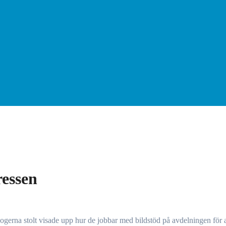
ressen
gogerna stolt visade upp hur de jobbar med bildstöd på avdelningen för 