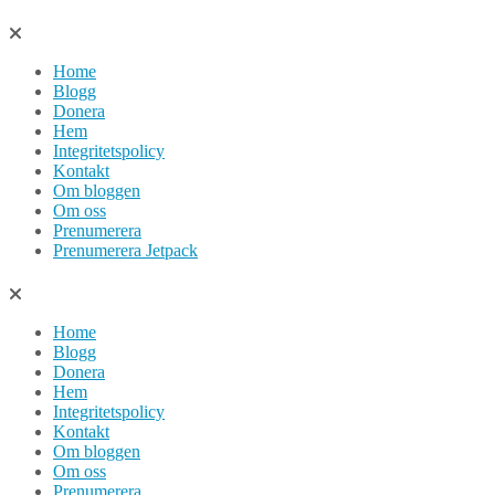
Hoppa
till
Home
innehåll
Blogg
Donera
Hem
Integritetspolicy
Kontakt
Om bloggen
Om oss
Prenumerera
Prenumerera Jetpack
Home
Blogg
Donera
Hem
Integritetspolicy
Kontakt
Om bloggen
Om oss
Prenumerera