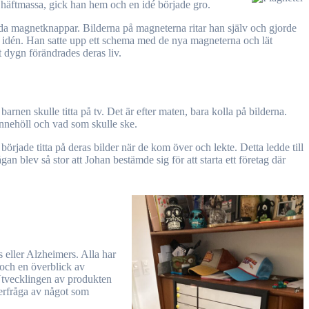
h häftmassa, gick han hem och en idé började gro.
unda magnetknappar. Bilderna på magneterna ritar han själv och gjorde
pp idén. Han satte upp ett schema med de nya magneterna och lät
tt dygn förändrades deras liv.
rnen skulle titta på tv. Det är efter maten, bara kolla på bilderna.
 innehöll och vad som skulle ske.
 började titta på deras bilder när de kom över och lekte. Detta ledde till
an blev så stor att Johan bestämde sig för att starta ett företag där
 eller Alzheimers. Alla har
 och en överblick av
 Utvecklingen av produkten
terfråga av något som