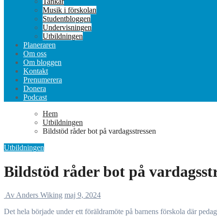
Tankar
Musik i förskolan
Studentbloggen
Undervisningen
Utbildningen
Planeraren
Om oss
Om bloggen
Kontakt
Prenumerera
Donera
Podcast
Hem
Utbildningen
Bildstöd råder bot på vardagsstressen
Utbildningen
Bildstöd råder bot på vardagsst
Av Anders Wiking
maj 9, 2024
Det hela började under ett föräldramöte på barnens förskola där peda