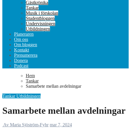
Gästkrönika
Tankar
Musik i förskolan
Studentbloggen
Undervisningen
Utbildningen
Planeraren
Om oss
Om bloggen
Kontakt
Prenumerera
Donera
Podcast
Hem
Tankar
Samarbete mellan avdelningar
Tankar
Utbildningen
Samarbete mellan avdelningar
Av Maria Sjöström-Fyhr
mar 7, 2024