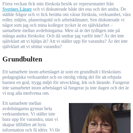
Förra veckan fick min förskola besök av representanter från
Sveriges Lärare
och vi diskuterade både det ena och det andra. De
ställde frågor och vi fick berätta om våran förskola, verksamhet, våra
roller, miljön, planeringstid och arbetsklimatet. Sen diskuterade vi
något som jag och mina kollegor tycker är en självklarhet –
samarbete mellan avdelningarna. Men så är det tydligen inte på
många andra förskolor. Och då undrar jag varför inte? Är det inte
självklart att vi hjälps åt? Att vi ställer upp för varandra? Är det inte
självklart att vi stöttar varandra?
Grundbulten
Ett samarbete inom arbetslaget är som en grundbult i förskolans
pedagogiska verksamhet och en otrolig viktig del för att erbjuda
barnen en god, trygg miljö för utveckling, lek och lärande. Fungerar
inte samarbetet inom arbetslaget så fungerar ju inte dagen och det är
vi nog alla medvetna om.
Ett samarbete mellan
avdelningarna gynnar hela
verksamheten. Vi ställer inte
bara upp för varandra, utan vi
skapar tillfällen att byta
information och få idéer. Vi får