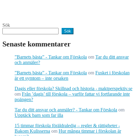
Sök
Sök
Senaste kommentarer
”Barnets bästa” - Tankar om Förskola
om
Tar du ditt ansvar
och anmäler?
”Barnets bästa” - Tankar om Förskola
om
Fusket i förskolan
är ett symtom – inte orsaken
Dagis eller förskola? Skillnad och historia - maktperspektiv.se
om
Från ’dagis’ till förskola – varför fattar vi fortfarande inte
poängen?
Tar du ditt ansvar och anmäler? - Tankar om Förskola
om
Upptäck barn som far illa
15 timmar förskola föräldraledig – regler & rättigheter -
Bakom Kulisserna
om
Hur många timmar i förskolan är