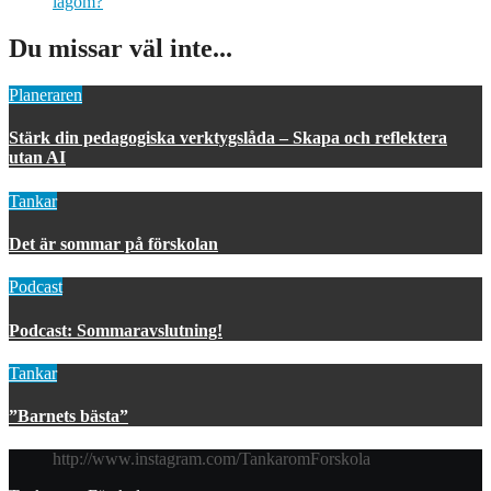
lagom?
Du missar väl inte...
Planeraren
Stärk din pedagogiska verktygslåda – Skapa och reflektera
utan AI
Tankar
Det är sommar på förskolan
Podcast
Podcast: Sommaravslutning!
Tankar
”Barnets bästa”
http://www.instagram.com/TankaromForskola