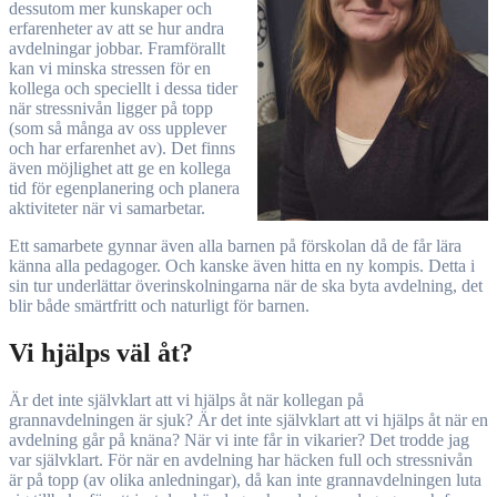
dessutom mer kunskaper och
erfarenheter av att se hur andra
avdelningar jobbar. Framförallt
kan vi minska stressen för en
kollega och speciellt i dessa tider
när stressnivån ligger på topp
(som så många av oss upplever
och har erfarenhet av). Det finns
även möjlighet att ge en kollega
tid för egenplanering och planera
aktiviteter när vi samarbetar.
Ett samarbete gynnar även alla barnen på förskolan då de får lära
känna alla pedagoger. Och kanske även hitta en ny kompis. Detta i
sin tur underlättar överinskolningarna när de ska byta avdelning, det
blir både smärtfritt och naturligt för barnen.
Vi hjälps väl åt?
Är det inte självklart att vi hjälps åt när kollegan på
grannavdelningen är sjuk? Är det inte självklart att vi hjälps åt när en
avdelning går på knäna? När vi inte får in vikarier? Det trodde jag
var självklart. För när en avdelning har häcken full och stressnivån
är på topp (av olika anledningar), då kan inte grannavdelningen luta