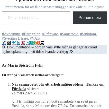
Prenumerera för att få de senaste inläggen skickade till din e-post.
Skriv din e-post …
Prenumerera
#Avdelning
,
#Barngrupp
,
#Frånvaro
,
#Samarbete
,
#Sjukdom
,
#Sveriges Lärare
,
#VAB
Inläggsnavigering
Dokumentation – bördan vars syfte många gånger är oklart
Tjänsteplanering – ett tidskrävande verktyg
Av
Maria Sjöström-Fyhr
Ett svar på ”Samarbete mellan avdelningar”
När samarbetet blir ett arbetsmiljöproblem - Tankar om
Förskola
skriver:
24 mars 2024 kl. 06:51
[…] Ett inlägg om hur ett gott samarbete kan se ut på en
förskola, skrev Maria om den 7/3-24. Ett samarbete som är