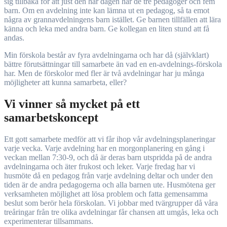
sig tillbaka för att just den här dagen har de tre pedagoger och fem
barn. Om en avdelning inte kan lämna ut en pedagog, så ta emot
några av grannavdelningens barn istället. Ge barnen tillfällen att lära
känna och leka med andra barn. Ge kollegan en liten stund att få
andas.
Min förskola består av fyra avdelningarna och har då (självklart)
bättre förutsättningar till samarbete än vad en en-avdelnings-förskola
har. Men de förskolor med fler är två avdelningar har ju många
möjligheter att kunna samarbeta, eller?
Vi vinner så mycket på ett
samarbetskoncept
Ett gott samarbete medför att vi får ihop vår avdelningsplaneringar
varje vecka. Varje avdelning har en morgonplanering en gång i
veckan mellan 7:30-9, och då är deras barn utspridda på de andra
avdelningarna och äter frukost och leker. Varje fredag har vi
husmöte då en pedagog från varje avdelning deltar och under den
tiden är de andra pedagogerna och alla barnen ute. Husmötena ger
verksamheten möjlighet att lösa problem och fatta gemensamma
beslut som berör hela förskolan. Vi jobbar med tvärgrupper då våra
treåringar från tre olika avdelningar får chansen att umgås, leka och
experimenterar tillsammans.