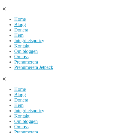
Hoppa
till
Home
innehåll
Blogg
Donera
Hem
Integritetspolicy
Kontakt
Om bloggen
Om oss
Prenumerera
Prenumerera Jetpack
Home
Blogg
Donera
Hem
Integritetspolicy
Kontakt
Om bloggen
Om oss
Prenumerera