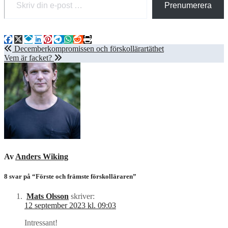
Prenumerera
Inläggsnavigering
Decemberkompromissen och förskollärartäthet
Vem är facket?
Av
Anders Wiking
8 svar på “Förste och främste förskolläraren”
Mats Olsson
skriver:
12 september 2023 kl. 09:03
Intressant!