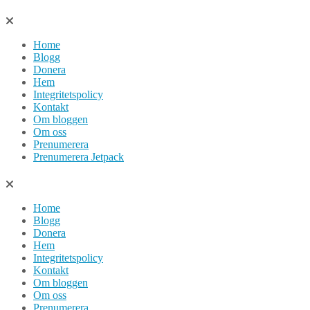
Hoppa
till
Home
innehåll
Blogg
Donera
Hem
Integritetspolicy
Kontakt
Om bloggen
Om oss
Prenumerera
Prenumerera Jetpack
Home
Blogg
Donera
Hem
Integritetspolicy
Kontakt
Om bloggen
Om oss
Prenumerera