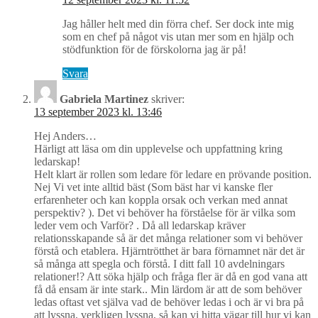
Jag håller helt med din förra chef. Ser dock inte mig
som en chef på något vis utan mer som en hjälp och
stödfunktion för de förskolorna jag är på!
Svara
Gabriela Martinez
skriver:
13 september 2023 kl. 13:46
Hej Anders…
Härligt att läsa om din upplevelse och uppfattning kring
ledarskap!
Helt klart är rollen som ledare för ledare en prövande position.
Nej Vi vet inte alltid bäst (Som bäst har vi kanske fler
erfarenheter och kan koppla orsak och verkan med annat
perspektiv? ). Det vi behöver ha förståelse för är vilka som
leder vem och Varför? . Då all ledarskap kräver
relationsskapande så är det många relationer som vi behöver
förstå och etablera. Hjärntrötthet är bara förnamnet när det är
så många att spegla och förstå. I ditt fall 10 avdelningars
relationer!? Att söka hjälp och fråga fler är då en god vana att
få då ensam är inte stark.. Min lärdom är att de som behöver
ledas oftast vet själva vad de behöver ledas i och är vi bra på
att lyssna, verkligen lyssna, så kan vi hitta vägar till hur vi kan