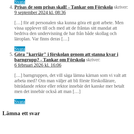
Svara
Prisas de som prisas skall! - Tankar om Förskola
skriver:
9 september 2024 kl. 08:36
[…] för att personalen ska kunna göra ett gott arbete. Men
vissa upplever till och med att de fråntas sitt mandat att
bedriva den undervisning de har från både skollag och
läroplan. Var finns deras […]
Svara
Göra "karriär" i förskolan genom att stanna kvar i
barngrupp? - Tankar om Förskola
skriver:
6 februari 2026 kl. 16:06
[…] barngruppen, det vill säga lämna kärnan som vi valt att
arbeta med? Om man väljer att bli förste förskollärare,
biträdande rektor eller rektor innebär det kanske mer betalt
men det innebär också att man […]
Svara
Lämna ett svar