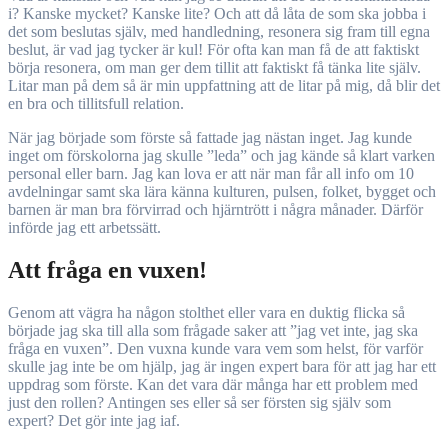
i? Kanske mycket? Kanske lite? Och att då låta de som ska jobba i
det som beslutas själv, med handledning, resonera sig fram till egna
beslut, är vad jag tycker är kul! För ofta kan man få de att faktiskt
börja resonera, om man ger dem tillit att faktiskt få tänka lite själv.
Litar man på dem så är min uppfattning att de litar på mig, då blir det
en bra och tillitsfull relation.
När jag började som förste så fattade jag nästan inget. Jag kunde
inget om förskolorna jag skulle ”leda” och jag kände så klart varken
personal eller barn. Jag kan lova er att när man får all info om 10
avdelningar samt ska lära känna kulturen, pulsen, folket, bygget och
barnen är man bra förvirrad och hjärntrött i några månader. Därför
införde jag ett arbetssätt.
Att fråga en vuxen!
Genom att vägra ha någon stolthet eller vara en duktig flicka så
började jag ska till alla som frågade saker att ”jag vet inte, jag ska
fråga en vuxen”. Den vuxna kunde vara vem som helst, för varför
skulle jag inte be om hjälp, jag är ingen expert bara för att jag har ett
uppdrag som förste. Kan det vara där många har ett problem med
just den rollen? Antingen ses eller så ser försten sig själv som
expert? Det gör inte jag iaf.