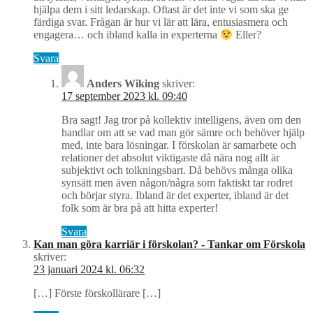
hjälpa dem i sitt ledarskap. Oftast är det inte vi som ska ge
färdiga svar. Frågan är hur vi lär att lära, entusiasmera och
engagera… och ibland kalla in experterna
Eller?
Svara
Anders Wiking
skriver:
17 september 2023 kl. 09:40
Bra sagt! Jag tror på kollektiv intelligens, även om den
handlar om att se vad man gör sämre och behöver hjälp
med, inte bara lösningar. I förskolan är samarbete och
relationer det absolut viktigaste då nära nog allt är
subjektivt och tolkningsbart. Då behövs många olika
synsätt men även någon/några som faktiskt tar rodret
och börjar styra. Ibland är det experter, ibland är det
folk som är bra på att hitta experter!
Svara
Kan man göra karriär i förskolan? - Tankar om Förskola
skriver:
23 januari 2024 kl. 06:32
[…] Förste förskollärare […]