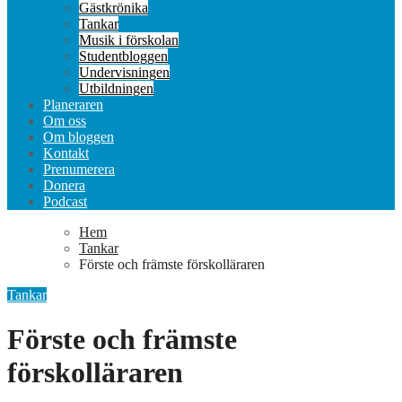
Gästkrönika
Tankar
Musik i förskolan
Studentbloggen
Undervisningen
Utbildningen
Planeraren
Om oss
Om bloggen
Kontakt
Prenumerera
Donera
Podcast
Hem
Tankar
Förste och främste förskolläraren
Tankar
Förste och främste
förskolläraren