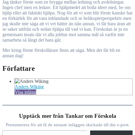
Jag tänker förste som en brygga mellan ledning och avdelningar.
Ingen chef men en ledare. Ett hjälpmedel att bolla ideer med, be om
hjälp eller att faktiskt hjälpa. Nog för att vi som blir förste kanske har
en förkärlek för att vara inblandade och se helikopterperspektiv men
jag skulle inte säga att vi vet bättre än nån annan, vi får bara äran att
se saker utifrån och sedan hjälpa till vad vi kan. Förskolan är ju en
gemensam insats där vi alla jobbar mot samma mål så varför inte
samarbeta så långt det bara går.
Mer kring förste förskollärare finns att säga. Men det får bli en
annan dag!
Författare
Anders Wiking
Visa inlägg
Upptäck mer från Tankar om Förskola
Prenumerera för att få de senaste inläggen skickade till din e-post.
Skriv din e-post …