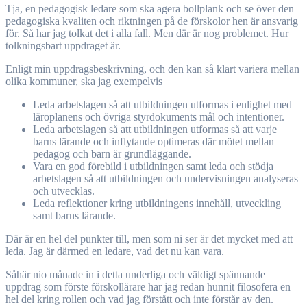
Tja, en pedagogisk ledare som ska agera bollplank och se över den
pedagogiska kvaliten och riktningen på de förskolor hen är ansvarig
för. Så har jag tolkat det i alla fall. Men där är nog problemet. Hur
tolkningsbart uppdraget är.
Enligt min uppdragsbeskrivning, och den kan så klart variera mellan
olika kommuner, ska jag exempelvis
Leda arbetslagen så att utbildningen utformas i enlighet med
läroplanens och övriga styrdokuments mål och intentioner.
Leda arbetslagen så att utbildningen utformas så att varje
barns lärande och inflytande optimeras där mötet mellan
pedagog och barn är grundläggande.
Vara en god förebild i utbildningen samt leda och stödja
arbetslagen så att utbildningen och undervisningen analyseras
och utvecklas.
Leda reflektioner kring utbildningens innehåll, utveckling
samt barns lärande.
Där är en hel del punkter till, men som ni ser är det mycket med att
leda. Jag är därmed en ledare, vad det nu kan vara.
Såhär nio månade in i detta underliga och väldigt spännande
uppdrag som förste förskollärare har jag redan hunnit filosofera en
hel del kring rollen och vad jag förstått och inte förstår av den.