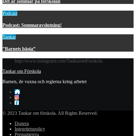
Det är sommar på förskolan
Podcast
Podcast: Sommaravslutning!
Tankar
”Barnets bästa”
http://www.instagram.com/TankaromForskola
Tankar om Förskola
Barnen, de vuxna och reglerna kring arbetet
© 2023 Tankar om förskola. All Rights Reserved.
Donera
Integritetspolicy
Prenumerera