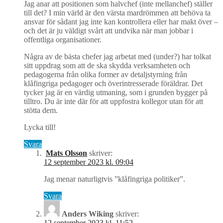
Jag anar att positionen som halvchef (inte mellanchef) ställer
till det? I min värld är den värsta mardrömmen att behöva ta
ansvar för sådant jag inte kan kontrollera eller har makt över –
och det är ju väldigt svårt att undvika när man jobbar i
offentliga organisationer.
Några av de bästa chefer jag arbetat med (under?) har tolkat
sitt uppdrag som att de ska skydda verksamheten och
pedagogerna från olika former av detaljstyrning från
klåfingriga pedagoger och överintresserade föräldrar. Det
tycker jag är en värdig utmaning, som i grunden bygger på
tilltro. Du är inte där för att uppfostra kollegor utan för att
stötta dem.
Lycka till!
Svara
Mats Olsson
skriver:
12 september 2023 kl. 09:04
Jag menar naturligtvis ”klåfingriga politiker”.
Svara
Anders Wiking
skriver:
12 september 2023 kl. 11:52