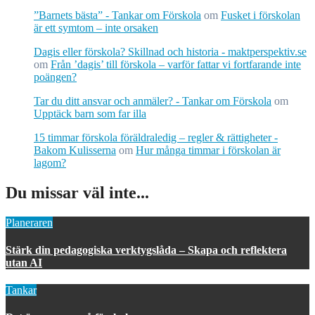
”Barnets bästa” - Tankar om Förskola
om
Fusket i förskolan
är ett symtom – inte orsaken
Dagis eller förskola? Skillnad och historia - maktperspektiv.se
om
Från ’dagis’ till förskola – varför fattar vi fortfarande inte
poängen?
Tar du ditt ansvar och anmäler? - Tankar om Förskola
om
Upptäck barn som far illa
15 timmar förskola föräldraledig – regler & rättigheter -
Bakom Kulisserna
om
Hur många timmar i förskolan är
lagom?
Du missar väl inte...
Planeraren
Stärk din pedagogiska verktygslåda – Skapa och reflektera
utan AI
Tankar