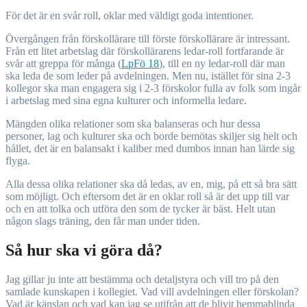
För det är en svår roll, oklar med väldigt goda intentioner.
Övergången från förskollärare till förste förskollärare är intressant.
Från ett litet arbetslag där förskollärarens ledar-roll fortfarande är
svår att greppa för många (
LpFö 18
), till en ny ledar-roll där man
ska leda de som leder på avdelningen. Men nu, istället för sina 2-3
kollegor ska man engagera sig i 2-3 förskolor fulla av folk som ingår
i arbetslag med sina egna kulturer och informella ledare.
Mängden olika relationer som ska balanseras och hur dessa
personer, lag och kulturer ska och borde bemötas skiljer sig helt och
hållet, det är en balansakt i kaliber med dumbos innan han lärde sig
flyga.
Alla dessa olika relationer ska då ledas, av en, mig, på ett så bra sätt
som möjligt. Och eftersom det är en oklar roll så är det upp till var
och en att tolka och utföra den som de tycker är bäst. Helt utan
någon slags träning, den får man under tiden.
Så hur ska vi göra då?
Jag gillar ju inte att bestämma och detaljstyra och vill tro på den
samlade kunskapen i kollegiet. Vad vill avdelningen eller förskolan?
Vad är känslan och vad kan jag se utifrån att de blivit hemmablinda