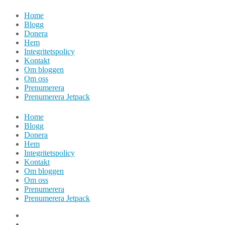
Hoppa
Home
till
Blogg
innehåll
Donera
Hem
Integritetspolicy
Kontakt
Om bloggen
Om oss
Prenumerera
Prenumerera Jetpack
Home
Blogg
Donera
Hem
Integritetspolicy
Kontakt
Om bloggen
Om oss
Prenumerera
Prenumerera Jetpack