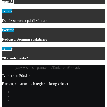
utan AI
Tankar
Det är sommar på förskolan
Podcast
Podcast: Sommaravslutning!
Tankar
”Barnets bästa”
http://www.instagram.com/TankaromForskola
Tankar om Förskola
Barnen, de vuxna och reglerna kring arbetet