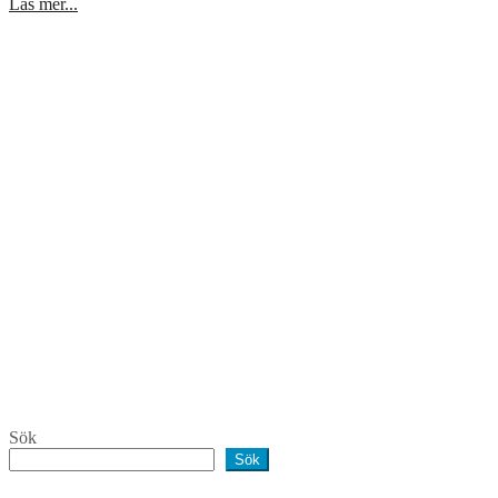
Läs mer...
Sök
Sök