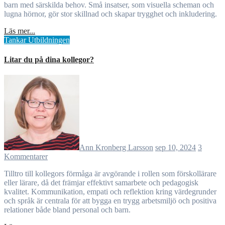
barn med särskilda behov. Små insatser, som visuella scheman och
lugna hörnor, gör stor skillnad och skapar trygghet och inkludering.
Läs mer...
Tankar
Utbildningen
Litar du på dina kollegor?
Ann Kronberg Larsson
sep 10, 2024
3
Kommentarer
Tilltro till kollegors förmåga är avgörande i rollen som förskollärare
eller lärare, då det främjar effektivt samarbete och pedagogisk
kvalitet. Kommunikation, empati och reflektion kring värdegrunder
och språk är centrala för att bygga en trygg arbetsmiljö och positiva
relationer både bland personal och barn.