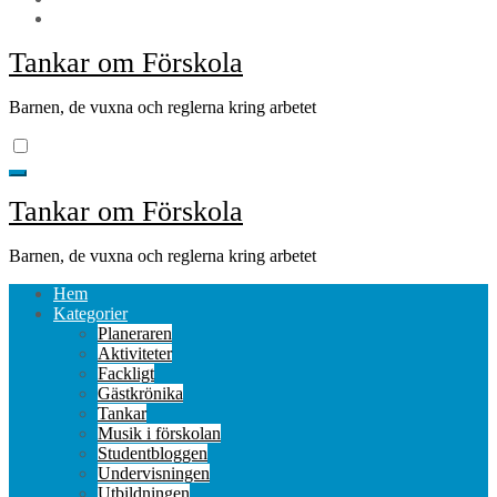
Tankar om Förskola
Barnen, de vuxna och reglerna kring arbetet
Tankar om Förskola
Barnen, de vuxna och reglerna kring arbetet
Hem
Kategorier
Planeraren
Aktiviteter
Fackligt
Gästkrönika
Tankar
Musik i förskolan
Studentbloggen
Undervisningen
Utbildningen