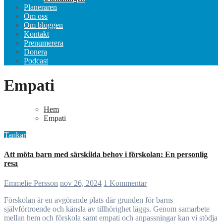
Planeraren
Om oss
Om bloggen
Kontakt
Prenumerera
Donera
Podcast
Empati
Hem
Empati
Tankar
Att möta barn med särskilda behov i förskolan: En personlig
resa
Emmelie Persson
nov 26, 2024
1 Kommentar
Förskolan är en avgörande plats där grunden för barns
självförtroende och känsla av tillhörighet läggs. Genom samarbete
mellan hem och förskola samt empati och anpassningar kan vi stödja