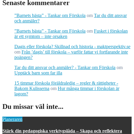
Senaste kommentarer
”Barnets bästa” - Tankar om Förskola
om
Tar du ditt ansvar
och anmäler?
”Barnets bästa” - Tankar om Förskola
om
Fusket i förskolan
är ett symtom – inte orsaken
Dagis eller förskola? Skillnad och historia - maktperspektiv.se
om
Från ’dagis’ till förskola – varför fattar vi fortfarande inte
poängen?
Tar du ditt ansvar och anmäler? - Tankar om Förskola
om
Upptäck barn som far illa
15 timmar förskola föräldraledig – regler & rättigheter -
Bakom Kulisserna
om
Hur många timmar i förskolan är
lagom?
Du missar väl inte...
Planeraren
Stärk din pedagogiska verktygslåda – Skapa och reflektera