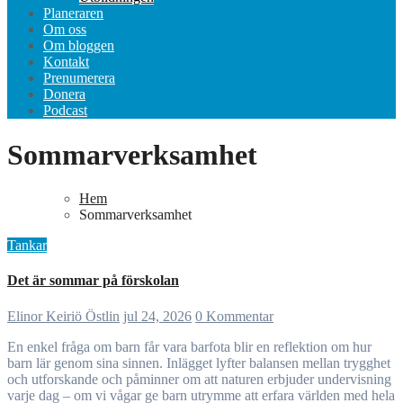
Planeraren
Om oss
Om bloggen
Kontakt
Prenumerera
Donera
Podcast
Sommarverksamhet
Hem
Sommarverksamhet
Tankar
Det är sommar på förskolan
Elinor Keiriö Östlin
jul 24, 2026
0 Kommentar
En enkel fråga om barn får vara barfota blir en reflektion om hur
barn lär genom sina sinnen. Inlägget lyfter balansen mellan trygghet
och utforskande och påminner om att naturen erbjuder undervisning
varje dag – om vi vågar ge barn utrymme att erfara världen med hela