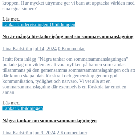
kroppen. Hur mycket utrymme ger vi barn att upptäcka världen med
sina egna sinnen?
Läs mer...
Tankar
Undervisningen
Utbildningen
Nu är många förskolor igång med sin sommarsammanslagning
Lina Karlström
jul 14, 2024
0 Kommentar
I mitt förra inlägg ”Några tankar om sommarsammanslagningen”
pratade jag om vikten av att vara nyfiken på barnen som samlas
tillsammans på den gemensamma sommarsammanslagningen och att
där kunna skapa plats för skratt och gemenskap genom god
kommunikation, tydlighet och närvaro. Vi vet alla att en
sommarsammanslagning där exempelvis en förskola tar emot en
annan
Läs mer...
Tankar
Utbildningen
Några tankar om sommarsammanslagningen
Lina Karlström
jun 9, 2024
2 Kommentarer