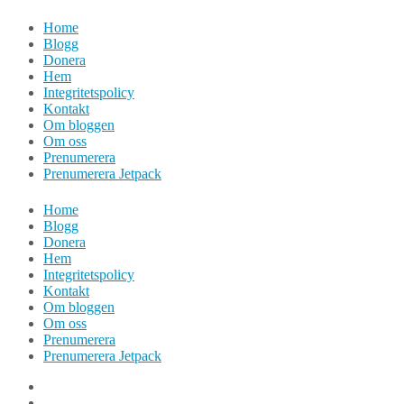
Hoppa
Home
till
Blogg
innehåll
Donera
Hem
Integritetspolicy
Kontakt
Om bloggen
Om oss
Prenumerera
Prenumerera Jetpack
Home
Blogg
Donera
Hem
Integritetspolicy
Kontakt
Om bloggen
Om oss
Prenumerera
Prenumerera Jetpack