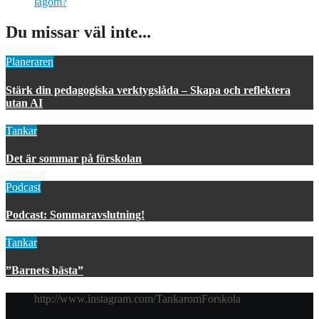
lagom?
Du missar väl inte...
Planeraren
Stärk din pedagogiska verktygslåda – Skapa och reflektera
utan AI
Tankar
Det är sommar på förskolan
Podcast
Podcast: Sommaravslutning!
Tankar
”Barnets bästa”
http://www.instagram.com/TankaromForskola