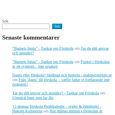
Sök
Sök
Senaste kommentarer
”Barnets bästa” - Tankar om Förskola
om
Tar du ditt ansvar
och anmäler?
”Barnets bästa” - Tankar om Förskola
om
Fusket i förskolan
är ett symtom – inte orsaken
Dagis eller förskola? Skillnad och historia - maktperspektiv.se
om
Från ’dagis’ till förskola – varför fattar vi fortfarande inte
poängen?
Tar du ditt ansvar och anmäler? - Tankar om Förskola
om
Upptäck barn som far illa
15 timmar förskola föräldraledig – regler & rättigheter -
Bakom Kulisserna
om
Hur många timmar i förskolan är