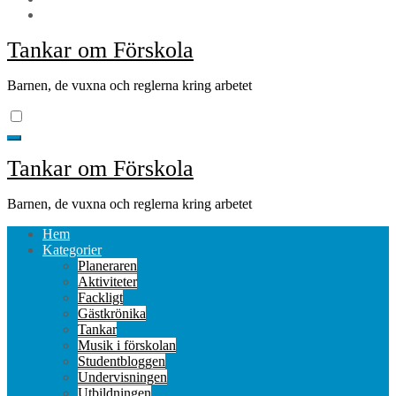
Tankar om Förskola
Barnen, de vuxna och reglerna kring arbetet
Tankar om Förskola
Barnen, de vuxna och reglerna kring arbetet
Hem
Kategorier
Planeraren
Aktiviteter
Fackligt
Gästkrönika
Tankar
Musik i förskolan
Studentbloggen
Undervisningen
Utbildningen