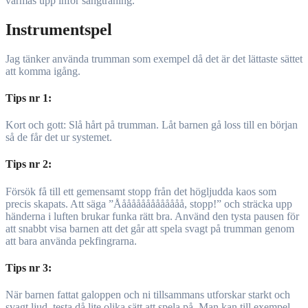
värmas upp inför sångträning.
Instrumentspel
Jag tänker använda trumman som exempel då det är det lättaste sättet
att komma igång.
Tips nr 1:
Kort och gott: Slå hårt på trumman. Låt barnen gå loss till en början
så de får det ur systemet.
Tips nr 2:
Försök få till ett gemensamt stopp från det högljudda kaos som
precis skapats. Att säga ”Åååååååååååååå, stopp!” och sträcka upp
händerna i luften brukar funka rätt bra. Använd den tysta pausen för
att snabbt visa barnen att det går att spela svagt på trumman genom
att bara använda pekfingrarna.
Tips nr 3:
När barnen fattat galoppen och ni tillsammans utforskar starkt och
svagt ljud, testa då lite olika sätt att spela på. Man kan till exempel