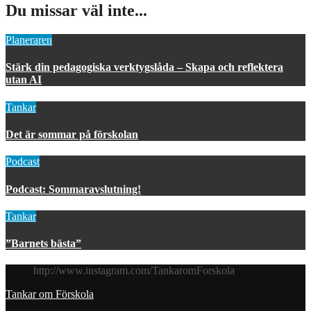
Du missar väl inte...
Planeraren
Stärk din pedagogiska verktygslåda – Skapa och reflektera
utan AI
Tankar
Det är sommar på förskolan
Podcast
Podcast: Sommaravslutning!
Tankar
”Barnets bästa”
http://www.instagram.com/TankaromForskola
Tankar om Förskola