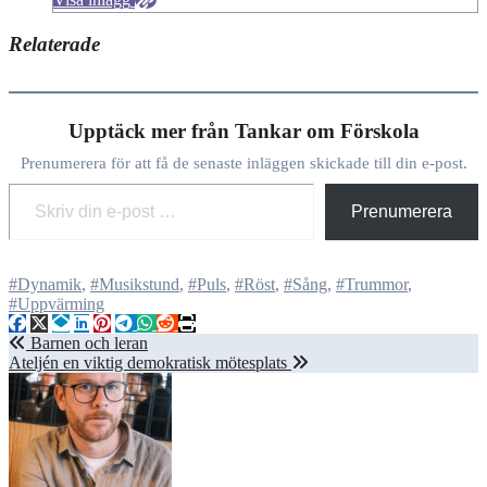
Relaterade
Upptäck mer från Tankar om Förskola
Prenumerera för att få de senaste inläggen skickade till din e-post.
Skriv din e-post …
Prenumerera
#Dynamik
,
#Musikstund
,
#Puls
,
#Röst
,
#Sång
,
#Trummor
,
#Uppvärming
Inläggsnavigering
Barnen och leran
Ateljén en viktig demokratisk mötesplats