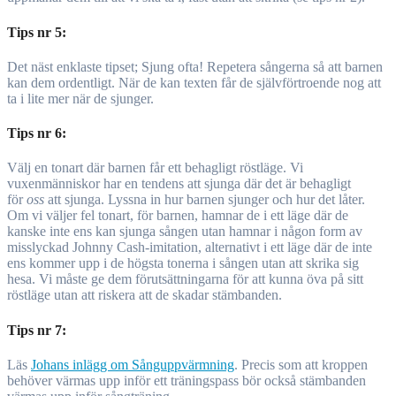
Tips nr 5:
Det näst enklaste tipset; Sjung ofta! Repetera sångerna så att barnen
kan dem ordentligt. När de kan texten får de självförtroende nog att
ta i lite mer när de sjunger.
Tips nr 6:
Välj en tonart där barnen får ett behagligt röstläge. Vi
vuxenmänniskor har en tendens att sjunga där det är behagligt
för
oss
att sjunga. Lyssna in hur barnen sjunger och hur det låter.
Om vi väljer fel tonart, för barnen, hamnar de i ett läge där de
kanske inte ens kan sjunga sången utan hamnar i någon form av
misslyckad Johnny Cash-imitation, alternativt i ett läge där de inte
ens kommer upp i de högsta tonerna i sången utan att skrika sig
hesa. Vi måste ge dem förutsättningarna för att kunna öva på sitt
röstläge utan att riskera att de skadar stämbanden.
Tips nr 7:
Läs
Johans inlägg om Sånguppvärmning
. Precis som att kroppen
behöver värmas upp inför ett träningspass bör också stämbanden