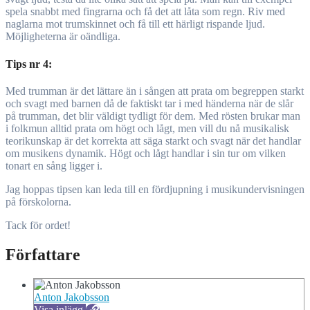
spela snabbt med fingrarna och få det att låta som regn. Riv med
naglarna mot trumskinnet och få till ett härligt rispande ljud.
Möjligheterna är oändliga.
Tips nr 4:
Med trumman är det lättare än i sången att prata om begreppen starkt
och svagt med barnen då de faktiskt tar i med händerna när de slår
på trumman, det blir väldigt tydligt för dem. Med rösten brukar man
i folkmun alltid prata om högt och lågt, men vill du nå musikalisk
teorikunskap är det korrekta att säga starkt och svagt när det handlar
om musikens dynamik. Högt och lågt handlar i sin tur om vilken
tonart en sång ligger i.
Jag hoppas tipsen kan leda till en fördjupning i musikundervisningen
på förskolorna.
Tack för ordet!
Författare
Anton Jakobsson
Visa inlägg