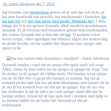
Av Anton Jakobsson
dec 7, 2023
Jag fortsätter min
bloggeriresa
genom att ge små tips och tricks på
hur man framförallt kan utveckla sina musikstunder i förskolan (
läs
om puls här
och
hur man börjar med musik i förskolan här
). I detta
inlägg ska vi ta oss igenom dynamik, alltså musikens grundelement
dynamik. Ej att förväxla med dynamiken genom hela musikstunden,
den sortens dynamik kan ni läsa mer om
här
. Vi kommer också
beröra tempo, vilket egentligen inte behöver någon mer beskrivning
än att det handlar om hur snabbt eller långsamt man sjunger eller
spelar en låt.
Dynamik handlar i regel om att sjunga eller spela starkt och svagt.
Alltså, viskar du fram orden när du sjunger så sjunger du svagt. Om
du skriker, ja då sjunger du väldigt starkt. Det handlar också såklart
om att slå hårt eller svagt på till exempel en trumma. Jag ska ge
exempel på hur man kan öva på detta tillsammans med barnen för att
de ska få bra kontroll över sin röst när de sjunger. Hur de ska veta
hur skillnaden är när de själva tar i och sjunger starkt eller när de
faktiskt skriker. Också hur de kan spela med i musiken med hjälp av
en trumma istället för att banka hål i huvudet på alla på
avdelningen.