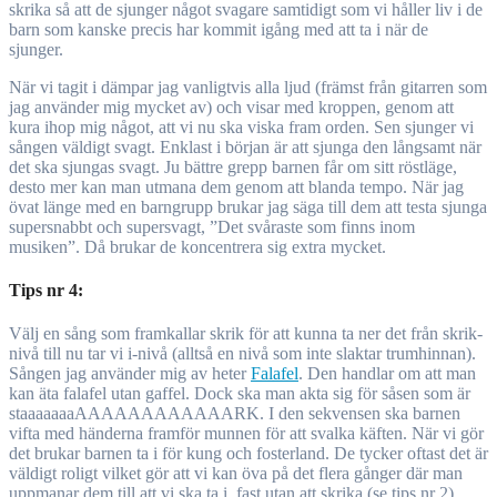
skrika så att de sjunger något svagare samtidigt som vi håller liv i de
barn som kanske precis har kommit igång med att ta i när de
sjunger.
När vi tagit i dämpar jag vanligtvis alla ljud (främst från gitarren som
jag använder mig mycket av) och visar med kroppen, genom att
kura ihop mig något, att vi nu ska viska fram orden. Sen sjunger vi
sången väldigt svagt. Enklast i början är att sjunga den långsamt när
det ska sjungas svagt. Ju bättre grepp barnen får om sitt röstläge,
desto mer kan man utmana dem genom att blanda tempo. När jag
övat länge med en barngrupp brukar jag säga till dem att testa sjunga
supersnabbt och supersvagt, ”Det svåraste som finns inom
musiken”. Då brukar de koncentrera sig extra mycket.
Tips nr 4:
Välj en sång som framkallar skrik för att kunna ta ner det från skrik-
nivå till nu tar vi i-nivå (alltså en nivå som inte slaktar trumhinnan).
Sången jag använder mig av heter
Falafel
. Den handlar om att man
kan äta falafel utan gaffel. Dock ska man akta sig för såsen som är
staaaaaaaAAAAAAAAAAAARK. I den sekvensen ska barnen
vifta med händerna framför munnen för att svalka käften. När vi gör
det brukar barnen ta i för kung och fosterland. De tycker oftast det är
väldigt roligt vilket gör att vi kan öva på det flera gånger där man
uppmanar dem till att vi ska ta i, fast utan att skrika (se tips nr 2).