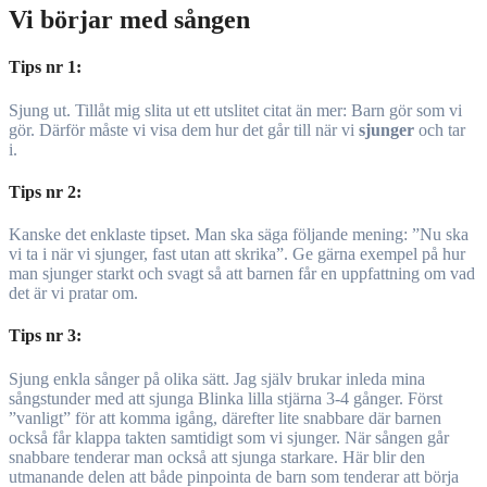
Vi börjar med sången
Tips nr 1:
Sjung ut. Tillåt mig slita ut ett utslitet citat än mer: Barn gör som vi
gör. Därför måste vi visa dem hur det går till när vi
sjunger
och tar
i.
Tips nr 2:
Kanske det enklaste tipset. Man ska säga följande mening: ”Nu ska
vi ta i när vi sjunger, fast utan att skrika”. Ge gärna exempel på hur
man sjunger starkt och svagt så att barnen får en uppfattning om vad
det är vi pratar om.
Tips nr 3:
Sjung enkla sånger på olika sätt. Jag själv brukar inleda mina
sångstunder med att sjunga Blinka lilla stjärna 3-4 gånger. Först
”vanligt” för att komma igång, därefter lite snabbare där barnen
också får klappa takten samtidigt som vi sjunger. När sången går
snabbare tenderar man också att sjunga starkare. Här blir den
utmanande delen att både pinpointa de barn som tenderar att börja