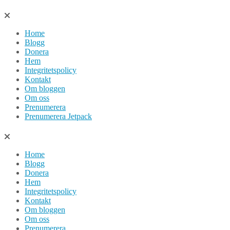
Hoppa
till
Home
innehåll
Blogg
Donera
Hem
Integritetspolicy
Kontakt
Om bloggen
Om oss
Prenumerera
Prenumerera Jetpack
Home
Blogg
Donera
Hem
Integritetspolicy
Kontakt
Om bloggen
Om oss
Prenumerera