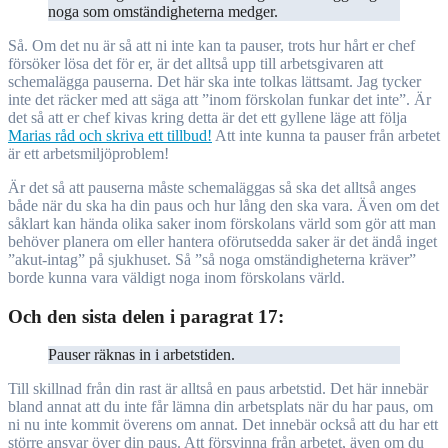
noga som omständigheterna medger.
Så. Om det nu är så att ni inte kan ta pauser, trots hur hårt er chef
försöker lösa det för er, är det alltså upp till arbetsgivaren att
schemalägga pauserna. Det här ska inte tolkas lättsamt. Jag tycker
inte det räcker med att säga att ”inom förskolan funkar det inte”. Är
det så att er chef kivas kring detta är det ett gyllene läge att följa
Marias råd och skriva ett tillbud!
Att inte kunna ta pauser från arbetet
är ett arbetsmiljöproblem!
Är det så att pauserna måste schemaläggas så ska det alltså anges
både när du ska ha din paus och hur lång den ska vara. Även om det
såklart kan hända olika saker inom förskolans värld som gör att man
behöver planera om eller hantera oförutsedda saker är det ändå inget
”akut-intag” på sjukhuset. Så ”så noga omständigheterna kräver”
borde kunna vara väldigt noga inom förskolans värld.
Och den sista delen i paragrat 17:
Pauser räknas in i arbetstiden.
Till skillnad från din rast är alltså en paus arbetstid. Det här innebär
bland annat att du inte får lämna din arbetsplats när du har paus, om
ni nu inte kommit överens om annat. Det innebär också att du har ett
större ansvar över din paus. Att försvinna från arbetet, även om du