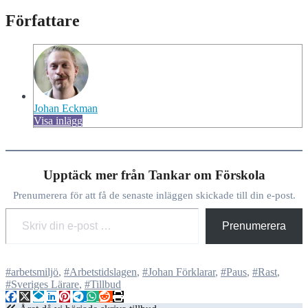
Författare
Johan Eckman
Visa inlägg
Upptäck mer från Tankar om Förskola
Prenumerera för att få de senaste inläggen skickade till din e-post.
Skriv din e-post …
Prenumerera
#arbetsmiljö
,
#Arbetstidslagen
,
#Johan Förklarar
,
#Paus
,
#Rast
,
#Sveriges Lärare
,
#Tillbud