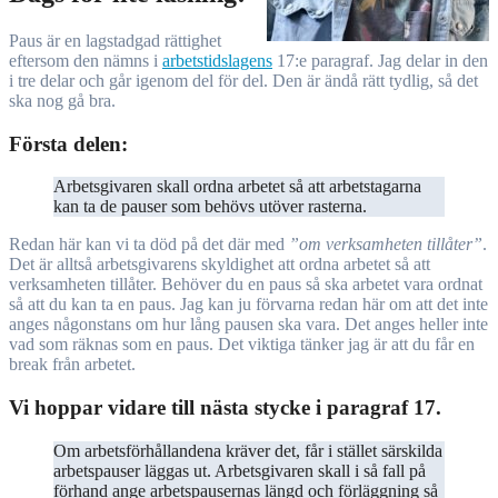
Paus är en lagstadgad rättighet
eftersom den nämns i
arbetstidslagens
17:e paragraf. Jag delar in den
i tre delar och går igenom del för del. Den är ändå rätt tydlig, så det
ska nog gå bra.
Första delen:
Arbetsgivaren skall ordna arbetet så att arbetstagarna
kan ta de pauser som behövs utöver rasterna.
Redan här kan vi ta död på det där med
”om verksamheten tillåter”
.
Det är alltså arbetsgivarens skyldighet att ordna arbetet så att
verksamheten tillåter. Behöver du en paus så ska arbetet vara ordnat
så att du kan ta en paus. Jag kan ju förvarna redan här om att det inte
anges någonstans om hur lång pausen ska vara. Det anges heller inte
vad som räknas som en paus. Det viktiga tänker jag är att du får en
break från arbetet.
Vi hoppar vidare till nästa stycke i paragraf 17.
Om arbetsförhållandena kräver det, får i stället särskilda
arbetspauser läggas ut. Arbetsgivaren skall i så fall på
förhand ange arbetspausernas längd och förläggning så