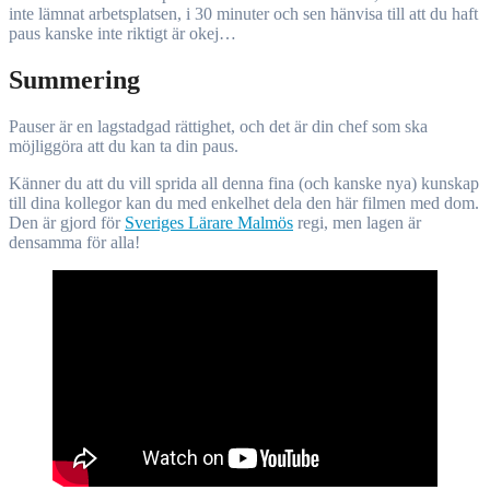
inte lämnat arbetsplatsen, i 30 minuter och sen hänvisa till att du haft
paus kanske inte riktigt är okej…
Summering
Pauser är en lagstadgad rättighet, och det är din chef som ska
möjliggöra att du kan ta din paus.
Känner du att du vill sprida all denna fina (och kanske nya) kunskap
till dina kollegor kan du med enkelhet dela den här filmen med dom.
Den är gjord för
Sveriges Lärare Malmös
regi, men lagen är
densamma för alla!