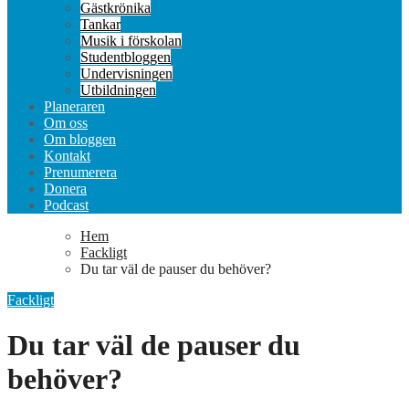
Gästkrönika
Tankar
Musik i förskolan
Studentbloggen
Undervisningen
Utbildningen
Planeraren
Om oss
Om bloggen
Kontakt
Prenumerera
Donera
Podcast
Hem
Fackligt
Du tar väl de pauser du behöver?
Fackligt
Du tar väl de pauser du
behöver?