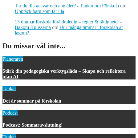
Tar du ditt ansvar och anmäler? - Tankar om Förskola
om
Upptäck barn som far illa
15 timmar förskola föräldraledig – regler & rättigheter -
Bakom Kulisserna
om
Hur många timmar i förskolan är
lagom?
Du missar väl inte...
Planeraren
Stärk din pedagogiska verktygslåda – Skapa och reflektera
utan AI
Tankar
Det är sommar på förskolan
Podcast
Podcast: Sommaravslutning!
Tankar