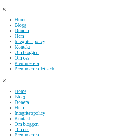
Hoppa
till
Home
innehåll
Blogg
Donera
Hem
Integritetspolicy
Kontakt
Om bloggen
Om oss
Prenumerera
Prenumerera Jetpack
Home
Blogg
Donera
Hem
Integritetspolicy
Kontakt
Om bloggen
Om oss
Prenumerera