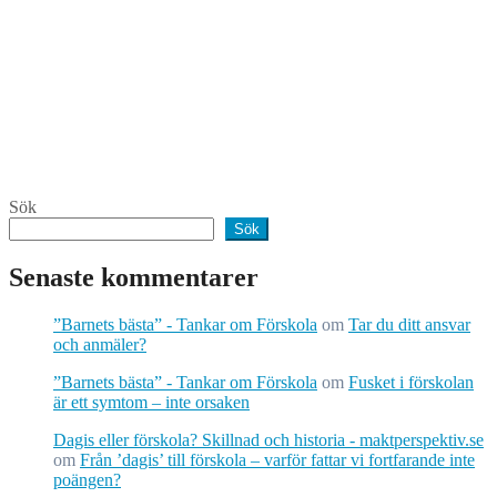
Sök
Sök
Senaste kommentarer
”Barnets bästa” - Tankar om Förskola
om
Tar du ditt ansvar
och anmäler?
”Barnets bästa” - Tankar om Förskola
om
Fusket i förskolan
är ett symtom – inte orsaken
Dagis eller förskola? Skillnad och historia - maktperspektiv.se
om
Från ’dagis’ till förskola – varför fattar vi fortfarande inte
poängen?