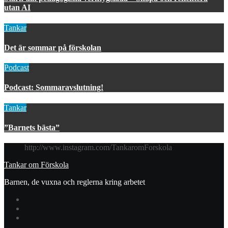
utan AI
Tankar
Det är sommar på förskolan
Podcast
Podcast: Sommaravslutning!
Tankar
”Barnets bästa”
http://www.instagram.com/TankaromForskola
Tankar om Förskola
Barnen, de vuxna och reglerna kring arbetet