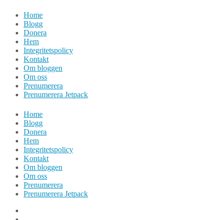
Hoppa
Home
till
Blogg
innehåll
Donera
Hem
Integritetspolicy
Kontakt
Om bloggen
Om oss
Prenumerera
Prenumerera Jetpack
Home
Blogg
Donera
Hem
Integritetspolicy
Kontakt
Om bloggen
Om oss
Prenumerera
Prenumerera Jetpack