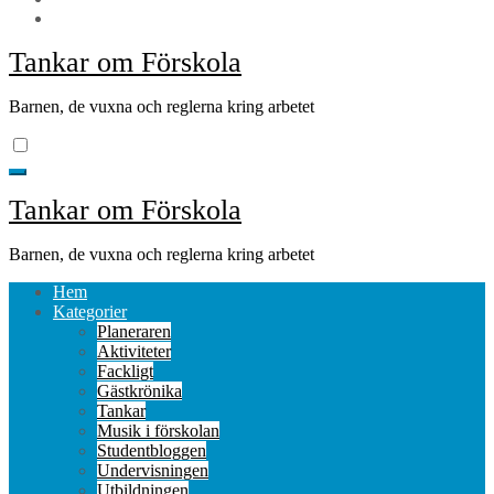
Tankar om Förskola
Barnen, de vuxna och reglerna kring arbetet
Tankar om Förskola
Barnen, de vuxna och reglerna kring arbetet
Hem
Kategorier
Planeraren
Aktiviteter
Fackligt
Gästkrönika
Tankar
Musik i förskolan
Studentbloggen
Undervisningen
Utbildningen