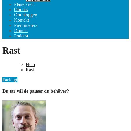
Planeraren
Om oss
Om bloggen
Kontakt
Prenumerera
Donera
Podcast
Rast
Hem
Rast
Fackligt
Du tar väl de pauser du behöver?