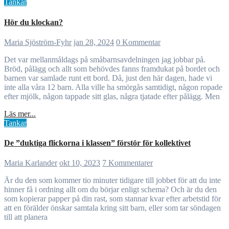
Tankar
Hör du klockan?
Maria Sjöström-Fyhr
jan 28, 2024
0 Kommentar
Det var mellanmåldags på småbarnsavdelningen jag jobbar på.
Bröd, pålägg och allt som behövdes fanns framdukat på bordet och
barnen var samlade runt ett bord. Då, just den här dagen, hade vi
inte alla våra 12 barn. Alla ville ha smörgås samtidigt, någon ropade
efter mjölk, någon tappade sitt glas, några tjatade efter pålägg. Men
Läs mer...
Tankar
De ”duktiga flickorna i klassen” förstör för kollektivet
Maria Karlander
okt 10, 2023
7 Kommentarer
Är du den som kommer tio minuter tidigare till jobbet för att du inte
hinner få i ordning allt om du börjar enligt schema? Och är du den
som kopierar papper på din rast, som stannar kvar efter arbetstid för
att en förälder önskar samtala kring sitt barn, eller som tar söndagen
till att planera