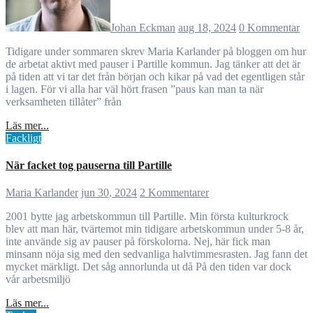
Johan Eckman
aug 18, 2024
0 Kommentar
Tidigare under sommaren skrev Maria Karlander på bloggen om hur
de arbetat aktivt med pauser i Partille kommun. Jag tänker att det är
på tiden att vi tar det från början och kikar på vad det egentligen står
i lagen. För vi alla har väl hört frasen ”paus kan man ta när
verksamheten tillåter” från
Läs mer...
Fackligt
När facket tog pauserna till Partille
Maria Karlander
jun 30, 2024
2 Kommentarer
2001 bytte jag arbetskommun till Partille. Min första kulturkrock
blev att man här, tvärtemot min tidigare arbetskommun under 5-8 år,
inte använde sig av pauser på förskolorna. Nej, här fick man
minsann nöja sig med den sedvanliga halvtimmesrasten. Jag fann det
mycket märkligt. Det såg annorlunda ut då På den tiden var dock
vår arbetsmiljö
Läs mer...