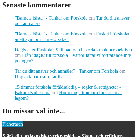
Senaste kommentarer
”Barnets bästa” - Tankar om Förskola
om
Tar du ditt ansvar
och anmäler?
”Barnets bästa” - Tankar om Förskola
om
Fusket i förskolan
är ett symtom – inte orsaken
Dagis eller förskola? Skillnad och historia - maktperspektiv.se
om
Från ’dagis’ till förskola – varför fattar vi fortfarande inte
poängen?
Tar du ditt ansvar och anmäler? - Tankar om Förskola
om
Upptäck barn som far illa
15 timmar förskola föräldraledig – regler & rättigheter -
Bakom Kulisserna
om
Hur många timmar i förskolan är
lagom?
Du missar väl inte...
Planeraren
Stärk din pedagogiska verktygslåda – Skapa och reflektera