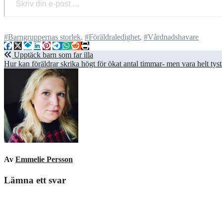
#Barngruppernas storlek
,
#Föräldraledighet
,
#Vårdnadshavare
Inläggsnavigering
Upptäck barn som far illa
Hur kan föräldrar skrika högt för ökat antal timmar- men vara helt t
Av
Emmelie Persson
Lämna ett svar