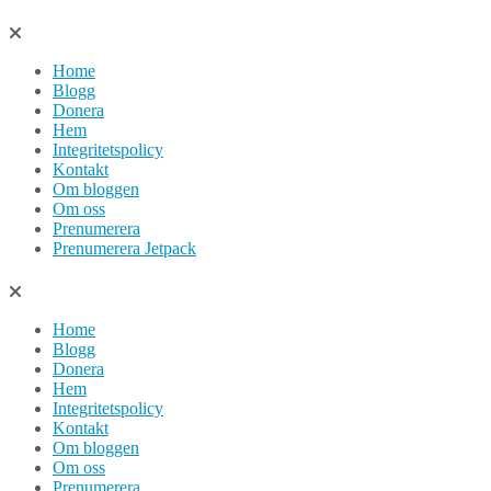
Hoppa
till
Home
innehåll
Blogg
Donera
Hem
Integritetspolicy
Kontakt
Om bloggen
Om oss
Prenumerera
Prenumerera Jetpack
Home
Blogg
Donera
Hem
Integritetspolicy
Kontakt
Om bloggen
Om oss
Prenumerera