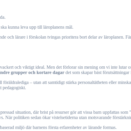
dda.
 ska kunna leva upp till läroplanens mål.
e och lärare i förskolan tvingas prioritera bort delar av läroplanen. F
.
ett vackert och viktigt ideal. Men det förlorar sin mening om vi inte lutar
ndre grupper och kortare dagar
det som skapar bäst förutsättningar 
ll föräldralediga – utan att samtidigt stärka personaltätheten eller minsk
ett pedagogiskt.
ressad situation, där brist på resurser gör att vissa barn uppfattas som ”
s. När politiken sedan ökar vistelsetiderna utan motsvarande förstärknin
sbaserad miljö där barnens första erfarenheter av lärande formas.