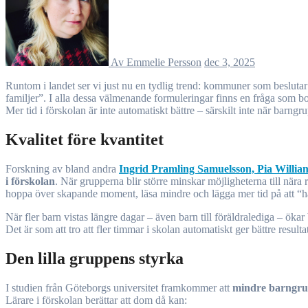
Av Emmelie Persson
dec 3, 2025
Runtom i landet ser vi just nu en tydlig trend: kommuner som beslutar att utöka tiden på förskolan för barn till föräldralediga. Argumenten varierar – “rättvis fördelning”, “likvärdighet” eller “underlätta för
familjer”. I alla dessa välmenande formuleringar finns en fråga som bo
Mer tid i förskolan är inte automatiskt bättre – särskilt inte när barn
Kvalitet före kvantitet
Forskning av bland andra
Ingrid Pramling Samuelsson, Pia Willia
i förskolan
. När grupperna blir större minskar möjligheterna till nära 
hoppa över skapande moment, läsa mindre och lägga mer tid på att “hål
När fler barn vistas längre dagar – även barn till föräldralediga – ökar
Det är som att tro att fler timmar i skolan automatiskt ger bättre result
Den lilla gruppens styrka
I studien från Göteborgs universitet framkommer att
mindre barngr
Lärare i förskolan berättar att dom då kan: