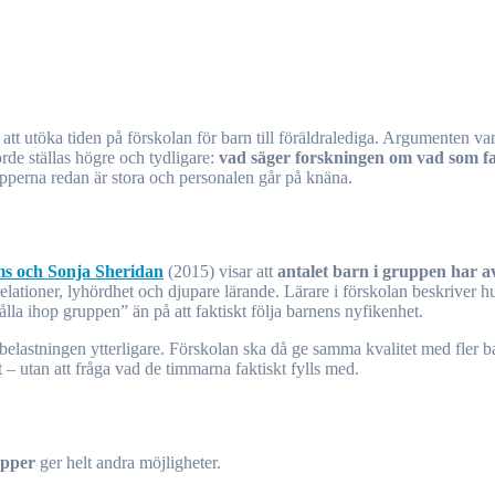
rde ställas högre och tydligare:
vad säger forskningen om vad som f
grupperna redan är stora och personalen går på knäna.
ms och Sonja Sheridan
(2015) visar att
antalet barn i gruppen har a
relationer, lyhördhet och djupare lärande. Lärare i förskolan beskriver hu
la ihop gruppen” än på att faktiskt följa barnens nyfikenhet.
 belastningen ytterligare. Förskolan ska då ge samma kvalitet med fler ba
at – utan att fråga vad de timmarna faktiskt fylls med.
upper
ger helt andra möjligheter.