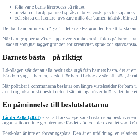
följa varje barns lärprocess på riktigt,
arbeta mer fördjupat med språk, naturvetenskap och skapande,
och skapa en lugnare, tryggare miljö där barnen faktiskt blir se
Det här handlar inte om “lyx” – det är själva grunden för att förskolan
När barngrupperna växer tappar verksamheten sitt fokus på barns lärand
– sådant som just lägger grunden för kreativitet, språk och självkänsla
Barnets bästa – på riktigt
I skollagen står det att alla beslut ska utgå från barnets bästa, det är 
För dom yngsta barnen, särskilt för barn i behov av särskilt stöd, är
mi
När politiker i kommunerna beslutar om längre vistelsetider för barn ti
är ett organisatoriskt beslut och ett sätt att jaga röster inför valet, inte 
En påminnelse till beslutsfattarna
Linda Palla (2021)
visar att förskolepersonal redan idag beskriver en p
organisationen inte ger utrymme för det stöd och den kvalitet som kräv
Förskolan är inte en förvaringsplats. Den är en utbildning, en relation