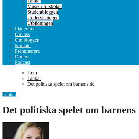
Tankar
Musik i förskolan
Studentbloggen
Undervisningen
Utbildningen
Planeraren
Om oss
Om bloggen
Kontakt
Prenumerera
Donera
Podcast
Hem
Tankar
Det politiska spelet om barnens tid
Tankar
Det politiska spelet om barnens 