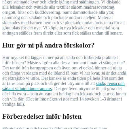
några stannade kvar och körde igång med städningen. Vi diskade
alla leksaker och tvättade alla textilier såsom madrassöverdrag,
örngott, filtar och kuddöverdrag. Samt dammtorkade alla ytor,
dammsög och städade och plockade undan i ateljén. Material
skickades med barnen hem och vi plockade undan årets tema för att
göra plats för det nya. Vi köpte in nya leksaker och material som
antingen ställdes fram direkt eller som fick ställas undan till senare.
Hur gör ni på andra förskolor?
Hur mycket tid lägger ni ner på att städa och förbereda praktiskt
inför hösten? Måste vi göra alla dessa moment innan vi stänger ner?
Det tar tid från barngruppen och även om vi också hinner att njuta
och fånga vardagen med de ibland få barn vi har kvar, så är det ändå
ett extrajobb vi utför. Det kanske är enda tiden på hela året som det
är färre barn på plats och då ger det utrymme till att
städa, rensa och
sådant vi inte hinner annars
. Det ger även utrymme till att göra det
där lilla extra – som att vara en heldag i en lekpark och ta med lunch
och vila där. (Det är inte något vi gör med 14 stycken 1-3 åringar i
vanliga fall).
Förberedelser inför hösten
Förutom det praktiska som städning så förberedde vi även