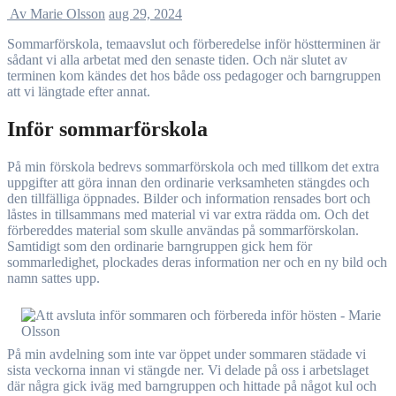
Av Marie Olsson
aug 29, 2024
Sommarförskola, temaavslut och förberedelse inför höstterminen är
sådant vi alla arbetat med den senaste tiden. Och när slutet av
terminen kom kändes det hos både oss pedagoger och barngruppen
att vi längtade efter annat.
Inför sommarförskola
På min förskola bedrevs sommarförskola och med tillkom det extra
uppgifter att göra innan den ordinarie verksamheten stängdes och
den tillfälliga öppnades. Bilder och information rensades bort och
låstes in tillsammans med material vi var extra rädda om. Och det
förbereddes material som skulle användas på sommarförskolan.
Samtidigt som den ordinarie barngruppen gick hem för
sommarledighet, plockades deras information ner och en ny bild och
namn sattes upp.
På min avdelning som inte var öppet under sommaren städade vi
sista veckorna innan vi stängde ner. Vi delade på oss i arbetslaget
där några gick iväg med barngruppen och hittade på något kul och