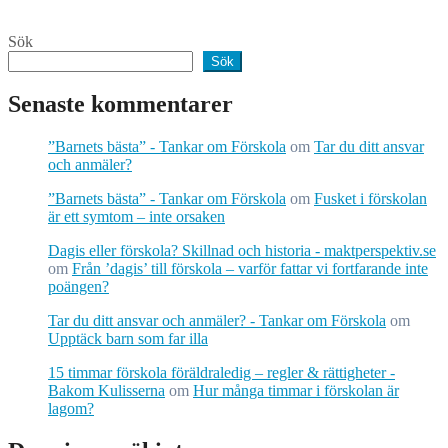
Sök
Sök
Senaste kommentarer
”Barnets bästa” - Tankar om Förskola
om
Tar du ditt ansvar
och anmäler?
”Barnets bästa” - Tankar om Förskola
om
Fusket i förskolan
är ett symtom – inte orsaken
Dagis eller förskola? Skillnad och historia - maktperspektiv.se
om
Från ’dagis’ till förskola – varför fattar vi fortfarande inte
poängen?
Tar du ditt ansvar och anmäler? - Tankar om Förskola
om
Upptäck barn som far illa
15 timmar förskola föräldraledig – regler & rättigheter -
Bakom Kulisserna
om
Hur många timmar i förskolan är
lagom?