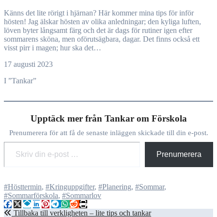
Känns det lite rörigt i hjärnan? Här kommer mina tips för inför
hösten! Jag älskar hösten av olika anledningar; den kyliga luften,
löven byter långsamt färg och det är dags för rutiner igen efter
sommarens sköna, men oförutsägbara, dagar. Det finns också ett
visst pirr i magen; hur ska det…
17 augusti 2023
I ”Tankar”
Upptäck mer från Tankar om Förskola
Prenumerera för att få de senaste inläggen skickade till din e-post.
Skriv din e-post …
Prenumerera
#Hösttermin
,
#Kringuppgifter
,
#Planering
,
#Sommar
,
#Sommarförskola
,
#Sommarlov
Inläggsnavigering
Tillbaka till verkligheten – lite tips och tankar