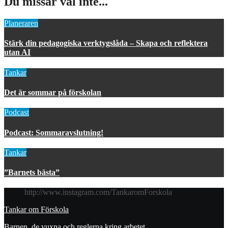
Du missar väl inte...
Planeraren
Stärk din pedagogiska verktygslåda – Skapa och reflektera
utan AI
Tankar
Det är sommar på förskolan
Podcast
Podcast: Sommaravslutning!
Tankar
”Barnets bästa”
http://www.instagram.com/TankaromForskola
Tankar om Förskola
Barnen, de vuxna och reglerna kring arbetet