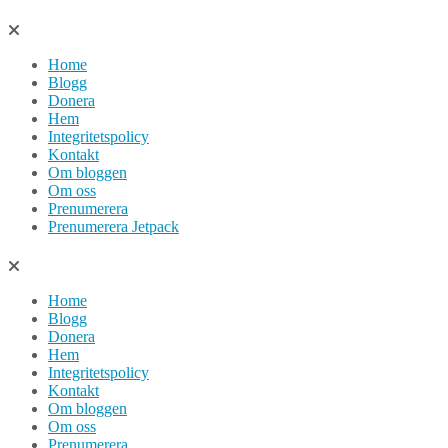
Hoppa
till
Home
innehåll
Blogg
Donera
Hem
Integritetspolicy
Kontakt
Om bloggen
Om oss
Prenumerera
Prenumerera Jetpack
Home
Blogg
Donera
Hem
Integritetspolicy
Kontakt
Om bloggen
Om oss
Prenumerera