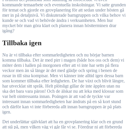
kommande temaarbete och eventuella inskolningar. Vi satte grunden
för temat och gjorde en grovplanering för att sedan under hösten gå
mer in på detaljnivå. Vi diskuterade barngruppen och vilka behov vi
kunde se och vad vi behövde ändra i verksamheten. Men hur
mycket bör man göra klart och planera innan höstterminen drar
igång?
Tillbaka igen
Nu är vi tillbaka efter sommarledigheten och nu börjar barnen
komma tillbaka. Det är med pirr i magen (både hos oss och dem) vi
möter dem i hallen på morgonen efter att vi inte har setts på flera
veckor men än så länge är det med glädje och spring i benen de
rusar in till sina kompisar. Men vi känner inte alltid igen dessa barn
som kommer tillbaka efter ledigheten. De har växt och blivit längre,
har utvecklat sitt språk. Helt plötsligt gillar de inte äpplen utan nu
ska det bara vara päron! Och de älskar nu att leka med klossar som
var helt ointressanta innan. Poängen är att vad de tyckte var
intressant innan sommarledigheten har ändrats på en så kort stund
och därför kan vi inte förbereda allt innan barngruppen är på plats
igen.
Det underlättar självklart att ha en grovplanering klar och en grund
att stå på, men vilken väg vi går får vi se. Föredrar ni att förbereda