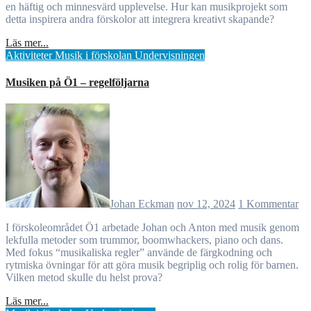
en häftig och minnesvärd upplevelse. Hur kan musikprojekt som
detta inspirera andra förskolor att integrera kreativt skapande?
Läs mer...
Aktiviteter
Musik i förskolan
Undervisningen
Musiken på Ö1 – regelföljarna
Johan Eckman
nov 12, 2024
1 Kommentar
I förskoleområdet Ö1 arbetade Johan och Anton med musik genom
lekfulla metoder som trummor, boomwhackers, piano och dans.
Med fokus “musikaliska regler” använde de färgkodning och
rytmiska övningar för att göra musik begriplig och rolig för barnen.
Vilken metod skulle du helst prova?
Läs mer...