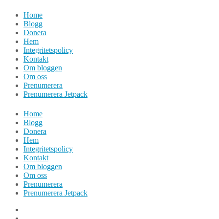
Hoppa
Home
till
Blogg
innehåll
Donera
Hem
Integritetspolicy
Kontakt
Om bloggen
Om oss
Prenumerera
Prenumerera Jetpack
Home
Blogg
Donera
Hem
Integritetspolicy
Kontakt
Om bloggen
Om oss
Prenumerera
Prenumerera Jetpack