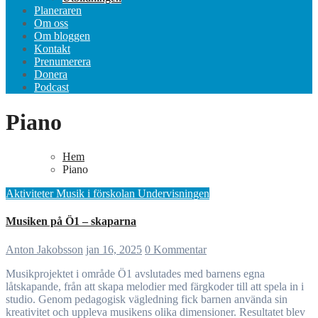
Planeraren
Om oss
Om bloggen
Kontakt
Prenumerera
Donera
Podcast
Piano
Hem
Piano
Aktiviteter
Musik i förskolan
Undervisningen
Musiken på Ö1 – skaparna
Anton Jakobsson
jan 16, 2025
0 Kommentar
Musikprojektet i område Ö1 avslutades med barnens egna
låtskapande, från att skapa melodier med färgkoder till att spela in i
studio. Genom pedagogisk vägledning fick barnen använda sin
kreativitet och uppleva musikens olika dimensioner. Resultatet blev