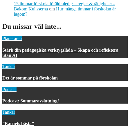
15 timmar förskola föräldraledig – regler & rättigheter -
Bakom Kulisserna
om
Hur många timmar i förskolan är
lagom?
Du missar väl inte...
Planeraren
Stärk din pedagogiska verktygslåda – Skapa och reflektera
utan AI
Tankar
Det är sommar på förskolan
Podcast
Podcast: Sommaravslutning!
Tankar
”Barnets bästa”