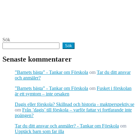
Sök
Sök
Senaste kommentarer
”Barnets bästa” - Tankar om Förskola
om
Tar du ditt ansvar
och anmäler?
”Barnets bästa” - Tankar om Förskola
om
Fusket i förskolan
är ett symtom – inte orsaken
Dagis eller förskola? Skillnad och historia - maktperspektiv.se
om
Från ’dagis’ till förskola – varför fattar vi fortfarande inte
poängen?
Tar du ditt ansvar och anmäler? - Tankar om Förskola
om
Upptäck barn som far illa