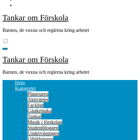
Tankar om Förskola
Barnen, de vuxna och reglerna kring arbetet
Tankar om Förskola
Barnen, de vuxna och reglerna kring arbetet
Hem
Kategorier
Planeraren
Aktiviteter
Fackligt
Gästkrönika
Tankar
Musik i förskolan
Studentbloggen
Undervisningen
Utbildningen