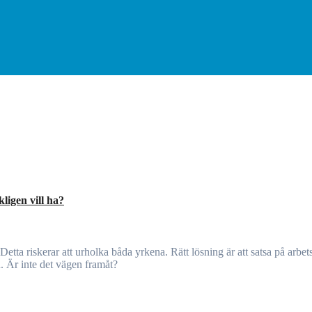
ligen vill ha?
n. Är inte det vägen framåt?