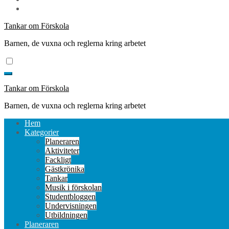
Tankar om Förskola
Barnen, de vuxna och reglerna kring arbetet
Tankar om Förskola
Barnen, de vuxna och reglerna kring arbetet
Hem
Kategorier
Planeraren
Aktiviteter
Fackligt
Gästkrönika
Tankar
Musik i förskolan
Studentbloggen
Undervisningen
Utbildningen
Planeraren