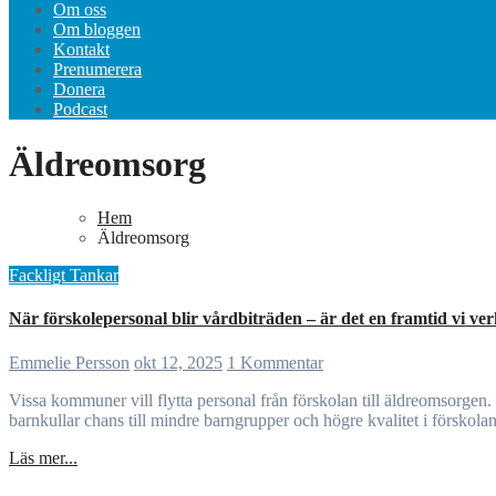
Om oss
Om bloggen
Kontakt
Prenumerera
Donera
Podcast
Äldreomsorg
Hem
Äldreomsorg
Fackligt
Tankar
När förskolepersonal blir vårdbiträden – är det en framtid vi verk
Emmelie Persson
okt 12, 2025
1 Kommentar
Vissa kommuner vill flytta personal från förskolan till äldreomsorgen. Detta riskerar att urholka båda yrkena. Rätt lösning är att satsa på arbetsmiljö och villkor – inte tvångsförflyttningar. Samtidigt ger minskade
barnkullar chans till mindre barngrupper och högre kvalitet i förskola
Läs mer...