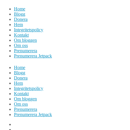
Hoppa
Home
till
Blogg
innehåll
Donera
Hem
Integritetspolicy
Kontakt
Om bloggen
Om oss
Prenumerera
Prenumerera Jetpack
Home
Blogg
Donera
Hem
Integritetspolicy
Kontakt
Om bloggen
Om oss
Prenumerera
Prenumerera Jetpack