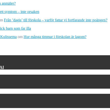
ch anmäler?
 ett symtom – inte orsaken
om
Från ’dagis’ till förskola – varför fattar vi fortfarande inte poängen?
ck barn som far illa
 Kulisserna
om
Hur många timmar i förskolan är lagom?
 AI