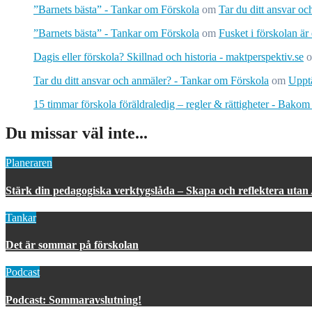
”Barnets bästa” - Tankar om Förskola
om
Tar du ditt ansvar o
”Barnets bästa” - Tankar om Förskola
om
Fusket i förskolan är
Dagis eller förskola? Skillnad och historia - maktperspektiv.se
Tar du ditt ansvar och anmäler? - Tankar om Förskola
om
Upptä
15 timmar förskola föräldraledig – regler & rättigheter - Bakom
Du missar väl inte...
Planeraren
Stärk din pedagogiska verktygslåda – Skapa och reflektera utan
Tankar
Det är sommar på förskolan
Podcast
Podcast: Sommaravslutning!