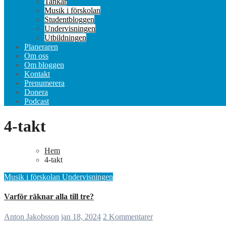
Tankar
Musik i förskolan
Studentbloggen
Undervisningen
Utbildningen
Planeraren
Om oss
Om bloggen
Kontakt
Prenumerera
Donera
Podcast
4-takt
Hem
4-takt
Musik i förskolan
Undervisningen
Varför räknar alla till tre?
Anton Jakobsson
jan 18, 2024
2 Kommentarer