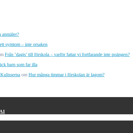
ch anmäler?
 ett symtom – inte orsaken
om
Från ’dagis’ till förskola – varför fattar vi fortfarande inte poängen?
ck barn som far illa
 Kulisserna
om
Hur många timmar i förskolan är lagom?
 AI