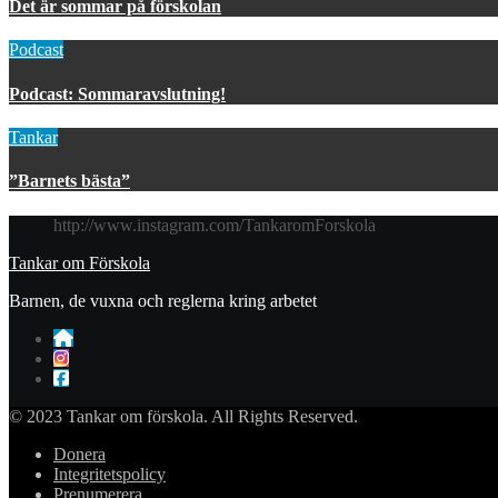
Det är sommar på förskolan
Podcast
Podcast: Sommaravslutning!
Tankar
”Barnets bästa”
http://www.instagram.com/TankaromForskola
Tankar om Förskola
Barnen, de vuxna och reglerna kring arbetet
© 2023 Tankar om förskola. All Rights Reserved.
Donera
Integritetspolicy
Prenumerera