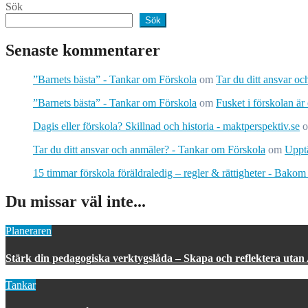
Sök
Sök
Senaste kommentarer
”Barnets bästa” - Tankar om Förskola
om
Tar du ditt ansvar o
”Barnets bästa” - Tankar om Förskola
om
Fusket i förskolan är
Dagis eller förskola? Skillnad och historia - maktperspektiv.se
Tar du ditt ansvar och anmäler? - Tankar om Förskola
om
Upptä
15 timmar förskola föräldraledig – regler & rättigheter - Bakom
Du missar väl inte...
Planeraren
Stärk din pedagogiska verktygslåda – Skapa och reflektera utan
Tankar