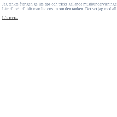
Jag tänkte återigen ge lite tips och tricks gällande musikundervisningen i förskolan, den här gången inräkningen. Alltså när vi räknar in/visar barnen när en sång börjar. ”Detta ständiga 1, 2, 3…” brukar jag tänka.
Lite då och då blir man lite ensam om den tanken. Det vet jag med all 
Läs mer...