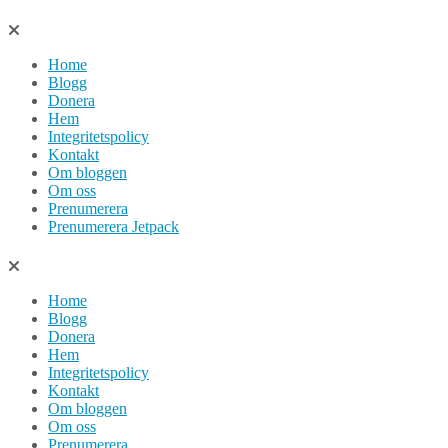
Hoppa
till
Home
innehåll
Blogg
Donera
Hem
Integritetspolicy
Kontakt
Om bloggen
Om oss
Prenumerera
Prenumerera Jetpack
Home
Blogg
Donera
Hem
Integritetspolicy
Kontakt
Om bloggen
Om oss
Prenumerera