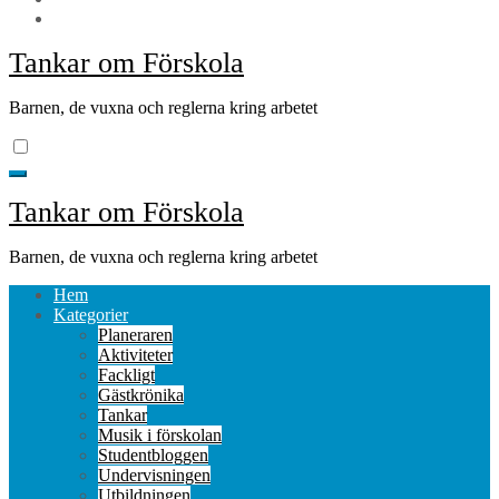
Tankar om Förskola
Barnen, de vuxna och reglerna kring arbetet
Tankar om Förskola
Barnen, de vuxna och reglerna kring arbetet
Hem
Kategorier
Planeraren
Aktiviteter
Fackligt
Gästkrönika
Tankar
Musik i förskolan
Studentbloggen
Undervisningen
Utbildningen