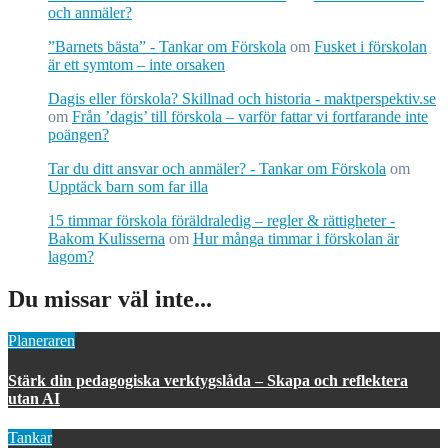
och anmäler?
”Barnets bästa” - Tankar om Förskola
om
Fusket i förskolan
är ett symtom – inte orsaken
Dagis eller förskola? Skillnad och historia - maktperspektiv.se
om
Från ’dagis’ till förskola – varför fattar vi fortfarande inte
poängen?
Tar du ditt ansvar och anmäler? - Tankar om Förskola
om
Upptäck barn som far illa
15 timmar förskola föräldraledig – regler & rättigheter -
Bakom Kulisserna
om
Hur många timmar i förskolan är
lagom?
Du missar väl inte...
Planeraren
Stärk din pedagogiska verktygslåda – Skapa och reflektera
utan AI
Tankar