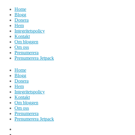
Hoppa
Home
till
Blogg
innehåll
Donera
Hem
Integritetspolicy
Kontakt
Om bloggen
Om oss
Prenumerera
Prenumerera Jetpack
Home
Blogg
Donera
Hem
Integritetspolicy
Kontakt
Om bloggen
Om oss
Prenumerera
Prenumerera Jetpack