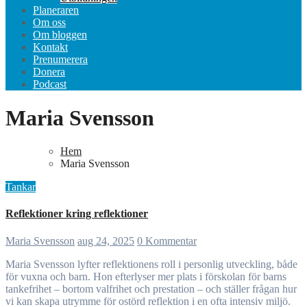
Planeraren
Om oss
Om bloggen
Kontakt
Prenumerera
Donera
Podcast
Maria Svensson
Hem
Maria Svensson
Tankar
Reflektioner kring reflektioner
Maria Svensson
aug 24, 2025
0 Kommentar
Maria Svensson lyfter reflektionens roll i personlig utveckling, både
för vuxna och barn. Hon efterlyser mer plats i förskolan för barns
tankefrihet – bortom valfrihet och prestation – och ställer frågan hur
vi kan skapa utrymme för ostörd reflektion i en ofta intensiv miljö.