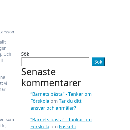
allt
nger
Sök
g. Och
ll
Sök
Senaste
rna
kommentarer
t vi
när
”Barnets bästa” - Tankar om
Förskola
om
Tar du ditt
ansvar och anmäler?
”Barnets bästa” - Tankar om
rnen som
ffe,
Förskola
om
Fusket i