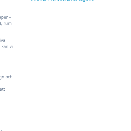
aper –
id, rum
iva
 kan vi
ugn och
att