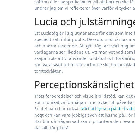
saffran eller pepparkakor. Vi vill att barnen ska få
undrar jag om vi reflekterar över varför vi tycker at
Lucia och julstämning
Ett Luciatåg är i sig utmanande för den som inte 
speciellt sätt inför publik. Dessutom förväntas m
och ändrar utseende. Att gå i tåg, är svårt nog o
vardagarna ser likadana ut. Att man vet vad som h
skapa trots att vi använder bildstöd och förklaringa
kan vara svårt att förstå varför de ska ha luciaklä
tomtedräkten.
Perceptionskänslighet
Trots förberedelser och visuellt bildstöd, kan det
kommunikativa förmågan inte räcker till påverkar 
En del barn har också
svårt att lyssna på de tradi
högt och kan vara jobbigt även att lyssna på. F
Här blir då frågan vad ska vi prioritera den levan
där allt får plats?