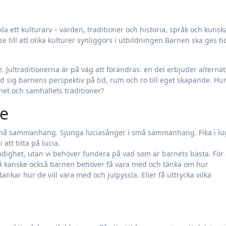
la ett kulturarv – värden, traditioner och historia, språk och kunsk
se till att olika kulturer synliggörs i utbildningen.Barnen ska ges t
e. Jultraditionerna är på väg att förändras: en del erbjuder alternat
med sig barnens perspektiv på tid, rum och ro till eget skapande. Hur
het och samhällets traditioner?
de
i små sammanhang. Sjunga luciasånger i små sammanhang. Fika i l
 att titta på lucia.
ändighet, utan vi behöver fundera på vad som är barnets bästa. För 
 Då kanske också barnen behöver få vara med och tänka om hur
tankar hur de vill vara med och julpyssla. Eller få uttrycka vilka