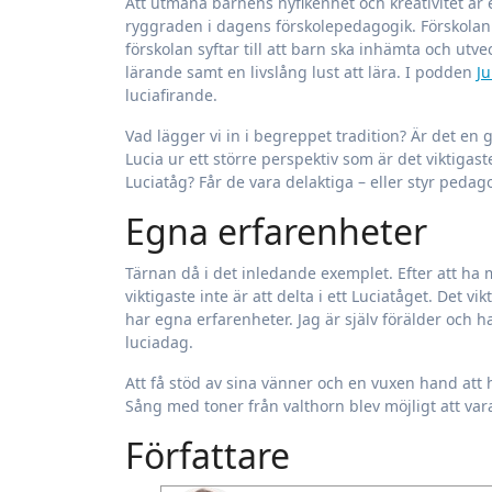
Att utmana barnens nyfikenhet och kreativitet är e
ryggraden i dagens förskolepedagogik. Förskolan v
förskolan syftar till att barn ska inhämta och ut
lärande samt en livslång lust att lära. I podden
Ju
luciafirande.
Vad lägger vi in i begreppet tradition? Är det en
Lucia ur ett större perspektiv som är det viktigast
Luciatåg? Får de vara delaktiga – eller styr peda
Egna erfarenheter
Tärnan då i det inledande exemplet. Efter att ha m
viktigaste inte är att delta i ett Luciatåget. Det v
har egna erfarenheter. Jag är själv förälder och 
luciadag.
Att få stöd av sina vänner och en vuxen hand att h
Sång med toner från valthorn blev möjligt att va
Författare