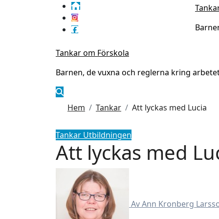
Hoppa
Tanka
till
Barnen
innehåll
Tankar om Förskola
Barnen, de vuxna och reglerna kring arbete
Hem
Tankar
Att lyckas med Lucia
Tankar
Utbildningen
Att lyckas med Lu
Av Ann Kronberg Larss