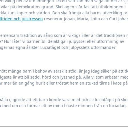
n viktig del av utbildningen. På ett sätt kan man säga att det är sj
ilar på demokratins grund. Skollagen slår fast att utbildningen i
veckla kunskaper och värden. Den ska främja alla barns utveckling o
lfriden och julstressen
resonerar Johan, Maria, Lotta och Carl-Joh
 gemensam tradition av sång som är viktig? Eller är det traditionen
e? Hur låter vi barnen bli delaktiga i julpyssel eller utformning av
gogernas egna åsikter Luciatåget och julpysslets utformande?.
ött många barn i behov av särskilt stöd, är jag idag säker på att d
iktigaste är att bli sedd, hörd och lyssnad på. Alla vi som arbetar m
har mer än en gång burit eller tröstat hem en stukad tärna i kaos på
ålla i, gjorde att ett barn kunde vara med och se luciatåget på sko
ra med om och formar ett av mina finaste minnen från en luciadag.