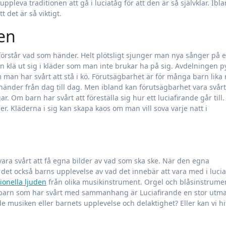
 uppleva traditionen att gå i luciatåg för att den är så självklar. Ibl
t det är så viktigt.
en
förstår vad som händer. Helt plötsligt sjunger man nya sånger på e
an klä ut sig i kläder som man inte brukar ha på sig. Avdelningen p
m man har svårt att stå i kö. Förutsägbarhet är för många barn lika
änder från dag till dag. Men ibland kan förutsägbarhet vara svårt
r. Om barn har svårt att föreställa sig hur ett luciafirande går till.
der. Kläderna i sig kan skapa kaos om man vill sova varje natt i
 vara svårt att få egna bilder av vad som ska ske. När den egna
det också barns upplevelse av vad det innebär att vara med i lucia
tionella ljuden
från olika musikinstrument. Orgel och blåsinstrumen
ör barn som har svårt med sammanhang är Luciafirande en stor utm
de musiken eller barnets upplevelse och delaktighet? Eller kan vi hit