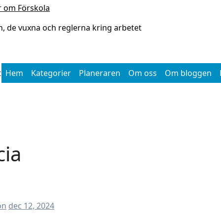
r om Förskola
, de vuxna och reglerna kring arbetet
t
Hem
Kategorier
Planeraren
Om oss
Om bloggen
cia
on
dec 12, 2024