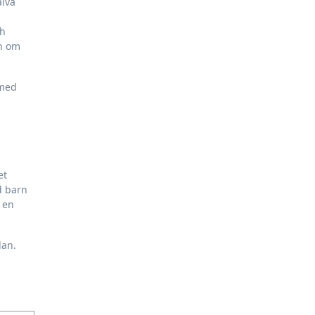
älva
ch
an om
 med
et
ed barn
 en
lan.