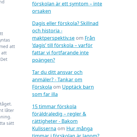
and
förskolan är ett symtom – inte
orsaken
Dagis eller förskola? Skillnad
och historia -
tt
maktperspektiv.se
om
Från
yntas
’dagis’ till förskola – varför
 med att
fattar vi fortfarande inte
 att
 Det
poängen?
Tar du ditt ansvar och
anmäler? - Tankar om
Förskola
om
Upptäck barn
som far illa
tåget.
15 timmar förskola
t låter
föräldraledig – regler &
aning.
rättigheter - Bakom
ta sätt
Kulisserna
om
Hur många
timmar i förskolan är lagom?