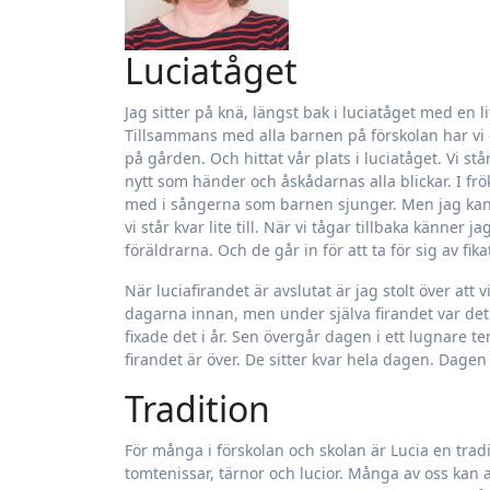
Luciatåget
Jag sitter på knä, längst bak i luciatåget med en liten tärna i knät.
Tillsammans med alla barnen på förskolan har vi g
på gården. Och hittat vår plats i luciatåget. Vi s
nytt som händer och åskådarnas alla blickar. I frö
med i sångerna som barnen sjunger. Men jag kan se 
vi står kvar lite till. När vi tågar tillbaka känner 
föräldrarna. Och de går in för att ta för sig av fi
När luciafirandet är avslutat är jag stolt över at
dagarna innan, men under själva firandet var det t
fixade det i år. Sen övergår dagen i ett lugnare t
firandet är över. De sitter kvar hela dagen. Dage
Tradition
För många i förskolan och skolan är Lucia en trad
tomtenissar, tärnor och lucior. Många av oss kan a