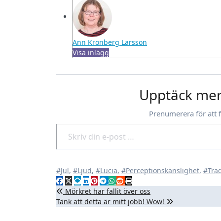
Ann Kronberg Larsson
Visa inlägg
Upptäck mer
Prenumerera för att 
Skriv din e-post …
#Jul
,
#Ljud
,
#Lucia
,
#Perceptionskänslighet
,
#Trad
Inläggsnavigering
Mörkret har fallit över oss
Tänk att detta är mitt jobb! Wow!