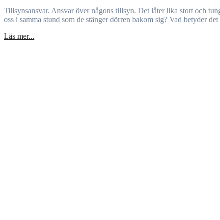
Tillsynsansvar. Ansvar över någons tillsyn. Det låter lika stort och tungt som det faktiskt är. Men inser vi som arbetar i förskolan hur stort det egentligen är? Inser vårdnadshavarna att de faktiskt lämnar över det till
oss i samma stund som de stänger dörren bakom sig? Vad betyder det
Läs mer...