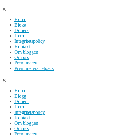
Hoppa
till
Home
innehåll
Blogg
Donera
Hem
Integritetspolicy
Kontakt
Om bloggen
Om oss
Prenumerera
Prenumerera Jetpack
Home
Blogg
Donera
Hem
Integritetspolicy
Kontakt
Om bloggen
Om oss
Prenumerera