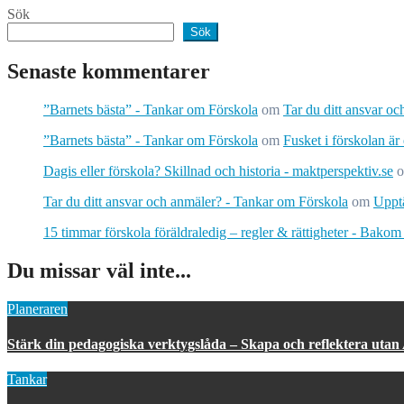
Sök
Sök
Senaste kommentarer
”Barnets bästa” - Tankar om Förskola
om
Tar du ditt ansvar o
”Barnets bästa” - Tankar om Förskola
om
Fusket i förskolan är
Dagis eller förskola? Skillnad och historia - maktperspektiv.se
Tar du ditt ansvar och anmäler? - Tankar om Förskola
om
Upptä
15 timmar förskola föräldraledig – regler & rättigheter - Bakom
Du missar väl inte...
Planeraren
Stärk din pedagogiska verktygslåda – Skapa och reflektera utan
Tankar