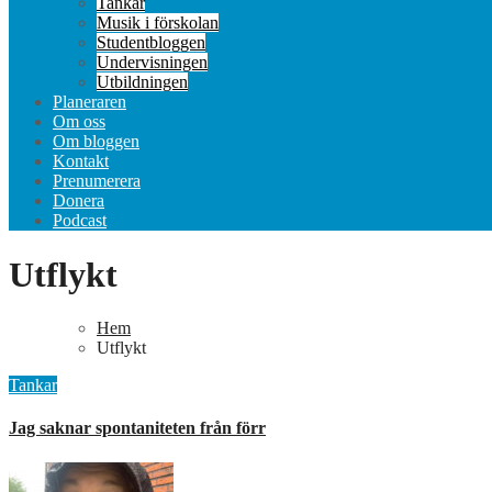
Tankar
Musik i förskolan
Studentbloggen
Undervisningen
Utbildningen
Planeraren
Om oss
Om bloggen
Kontakt
Prenumerera
Donera
Podcast
Utflykt
Hem
Utflykt
Tankar
Jag saknar spontaniteten från förr