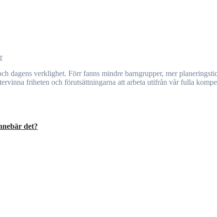
r
rvinna friheten och förutsättningarna att arbeta utifrån vår fulla komp
innebär det?