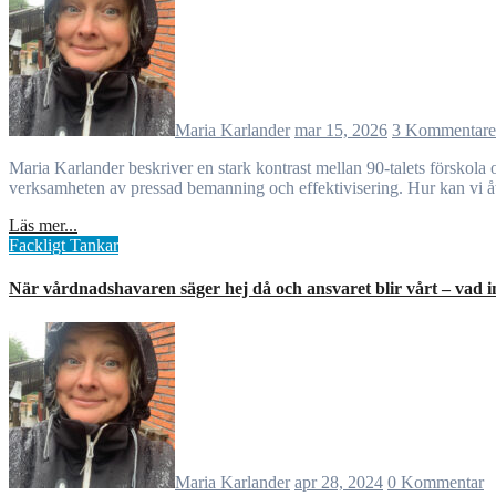
Maria Karlander
mar 15, 2026
3 Kommentare
Maria Karlander beskriver en stark kontrast mellan 90-talets förskola och dagens verklighet. Förr fanns mindre barngrupper, mer planeringstid och utrymme för spontanitet och utflykter. Idag präglas
verksamheten av pressad bemanning och effektivisering. Hur kan vi åte
Läs mer...
Fackligt
Tankar
När vårdnadshavaren säger hej då och ansvaret blir vårt – vad 
Maria Karlander
apr 28, 2024
0 Kommentar