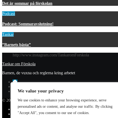
Det är sommar på förskolan
Podcast
Podcast: Sommaravslutning!
Tankar
”Barnets bästa”
http://www.instagram.com/TankaromForskola
Tankar om Förskola
Barnen, de vuxna och reglerna kring arbetet
We value your privacy
© 2023 Tankar om förskola. All Rights Reserved.
We use cookies to enhance your browsing experience, serve
personalised ads or content, and analyse our traffic. By clicking
Donera
"Accept All", you consent to our use of cookies.
Integritetspolicy