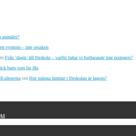
ch anmäler?
 ett symtom – inte orsaken
om
Från ’dagis’ till förskola – varför fattar vi fortfarande inte poängen?
ck barn som far illa
 Kulisserna
om
Hur många timmar i förskolan är lagom?
 AI