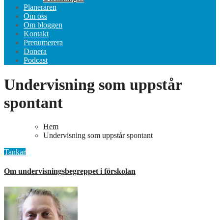
Planeraren
Om oss
Om bloggen
Kontakt
Prenumerera
Donera
Podcast
Undervisning som uppstår
spontant
Hem
Undervisning som uppstår spontant
Tankar
Om undervisningsbegreppet i förskolan