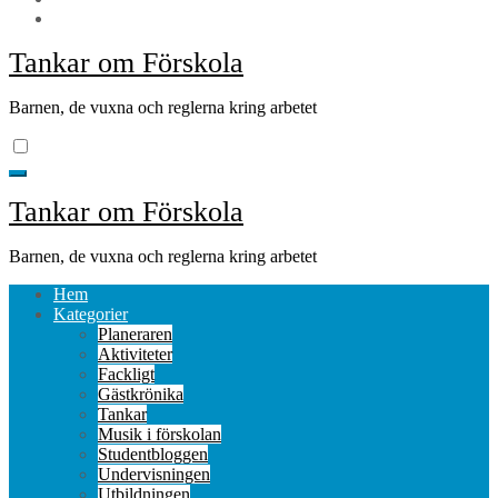
Tankar om Förskola
Barnen, de vuxna och reglerna kring arbetet
Tankar om Förskola
Barnen, de vuxna och reglerna kring arbetet
Hem
Kategorier
Planeraren
Aktiviteter
Fackligt
Gästkrönika
Tankar
Musik i förskolan
Studentbloggen
Undervisningen
Utbildningen