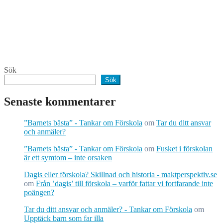
Sök
Sök
Senaste kommentarer
”Barnets bästa” - Tankar om Förskola
om
Tar du ditt ansvar
och anmäler?
”Barnets bästa” - Tankar om Förskola
om
Fusket i förskolan
är ett symtom – inte orsaken
Dagis eller förskola? Skillnad och historia - maktperspektiv.se
om
Från ’dagis’ till förskola – varför fattar vi fortfarande inte
poängen?
Tar du ditt ansvar och anmäler? - Tankar om Förskola
om
Upptäck barn som far illa