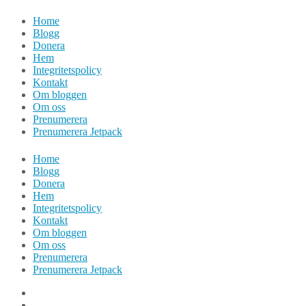
Hoppa
Home
till
Blogg
innehåll
Donera
Hem
Integritetspolicy
Kontakt
Om bloggen
Om oss
Prenumerera
Prenumerera Jetpack
Home
Blogg
Donera
Hem
Integritetspolicy
Kontakt
Om bloggen
Om oss
Prenumerera
Prenumerera Jetpack