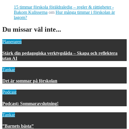
15 timmar förskola föräldraledig – regler & rättigheter -
Bakom Kulisserna
om
Hur många timmar i förskolan är
lagom?
Du missar väl inte...
Planeraren
Stärk din pedagogiska verktygslåda – Skapa och reflektera
utan AI
Tankar
Det är sommar på förskolan
Podcast
Podcast: Sommaravslutning!
Tankar
”Barnets bästa”