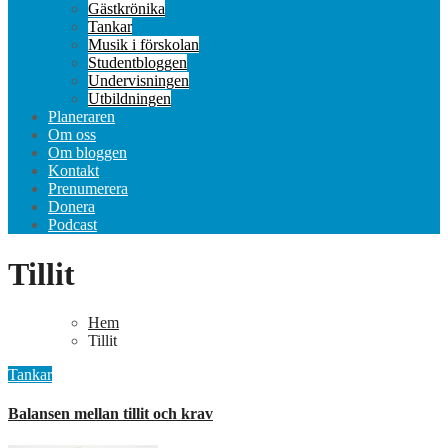
Gästkrönika
Tankar
Musik i förskolan
Studentbloggen
Undervisningen
Utbildningen
Planeraren
Om oss
Om bloggen
Kontakt
Prenumerera
Donera
Podcast
Tillit
Hem
Tillit
Tankar
Balansen mellan tillit och krav