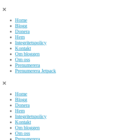
Hoppa
till
Home
innehåll
Blogg
Donera
Hem
Integritetspolicy
Kontakt
Om bloggen
Om oss
Prenumerera
Prenumerera Jetpack
Home
Blogg
Donera
Hem
Integritetspolicy
Kontakt
Om bloggen
Om oss
Prenumerera