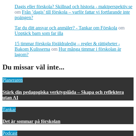
Dagis eller förskola? Skillnad och historia - maktperspektiv.se
om
Från ’dagis’ till förskola – varför fattar vi fortfarande inte
poängen?
Tar du ditt ansvar och anmäler? - Tankar om Förskola
om
Upptäck barn som far illa
15 timmar förskola föräldraledig – regler & rättigheter -
Bakom Kulisserna
om
Hur många timmar i förskolan är
lagom?
Du missar väl inte...
Planeraren
Stärk din pedagogiska verktygslåda – Skapa och reflektera
utan AI
Tankar
Det är sommar på förskolan
Podcast