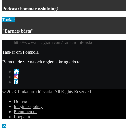
Podcast: Sommaravslutning!
Tankar
”Barnets bästa”
http://www.instagram.com/TankaromForskola
Tankar om Förskola
Barnen, de vuxna och reglerna kring arbetet
© 2023 Tankar om förskola. All Rights Reserved.
Donera
Integritetspolicy
Prenumerera
Logga in