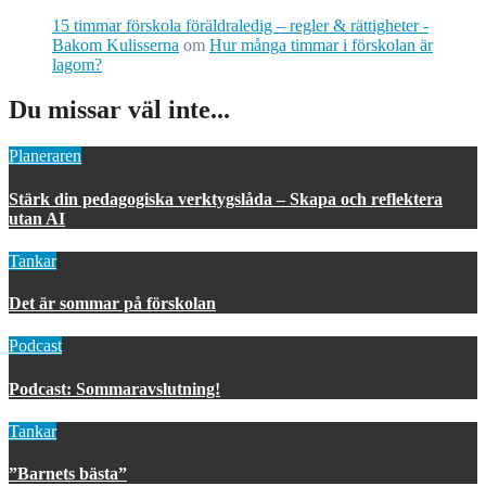
15 timmar förskola föräldraledig – regler & rättigheter -
Bakom Kulisserna
om
Hur många timmar i förskolan är
lagom?
Du missar väl inte...
Planeraren
Stärk din pedagogiska verktygslåda – Skapa och reflektera
utan AI
Tankar
Det är sommar på förskolan
Podcast
Podcast: Sommaravslutning!
Tankar
”Barnets bästa”