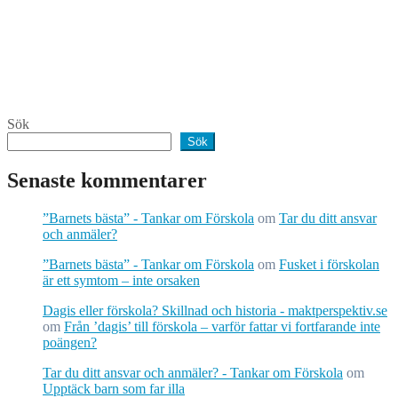
Sök
Sök
Senaste kommentarer
”Barnets bästa” - Tankar om Förskola
om
Tar du ditt ansvar
och anmäler?
”Barnets bästa” - Tankar om Förskola
om
Fusket i förskolan
är ett symtom – inte orsaken
Dagis eller förskola? Skillnad och historia - maktperspektiv.se
om
Från ’dagis’ till förskola – varför fattar vi fortfarande inte
poängen?
Tar du ditt ansvar och anmäler? - Tankar om Förskola
om
Upptäck barn som far illa