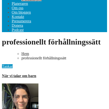
Planeraren
Om oss
Om bloggen
Kontakt
Prenumerera
Donera
Podcast
professionellt förhållningssätt
Hem
professionellt förhållningssätt
Tankar
När vi talar om barn