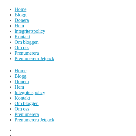
Hoppa
Home
till
Blogg
innehåll
Donera
Hem
Integritetspolicy
Kontakt
Om bloggen
Om oss
Prenumerera
Prenumerera Jetpack
Home
Blogg
Donera
Hem
Integritetspolicy
Kontakt
Om bloggen
Om oss
Prenumerera
Prenumerera Jetpack