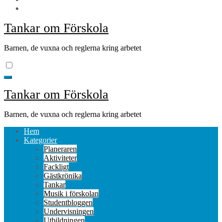
Tankar om Förskola
Barnen, de vuxna och reglerna kring arbetet
Tankar om Förskola
Barnen, de vuxna och reglerna kring arbetet
Hem
Kategorier
Planeraren
Aktiviteter
Fackligt
Gästkrönika
Tankar
Musik i förskolan
Studentbloggen
Undervisningen
Utbildningen